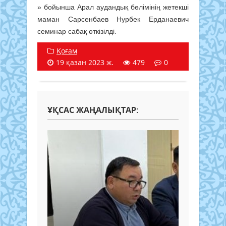
» бойынша Арал аудандық бөлімінің жетекші
маман Сарсенбаев Нурбек Ерданаевич
семинар сабақ өткізілді.
Қоғам
19 қазан 2023 ж.
479
0
ҰҚСАС ЖАҢАЛЫҚТАР: