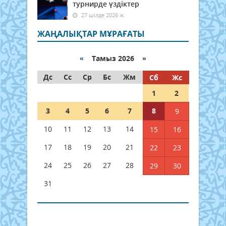
турнирде үздіктер
27 шілде 2026 ж.
ЖАҢАЛЫҚТАР МҰРАҒАТЫ
«
Тамыз 2026 »
Дс
Сс
Ср
Бс
Жм
Сб
Жс
1
2
3
4
5
6
7
8
9
10
11
12
13
14
15
16
17
18
19
20
21
22
23
24
25
26
27
28
29
30
31