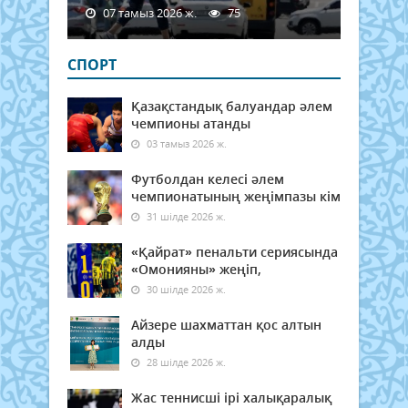
07 тамыз 2026 ж.
75
СПОРТ
Қазақстандық балуандар әлем
чемпионы атанды
03 тамыз 2026 ж.
Футболдан келесі әлем
чемпионатының жеңімпазы кім
31 шілде 2026 ж.
«Қайрат» пенальти сериясында
«Омонияны» жеңіп,
30 шілде 2026 ж.
Айзере шахматтан қос алтын
алды
28 шілде 2026 ж.
Жас теннисші ірі халықаралық