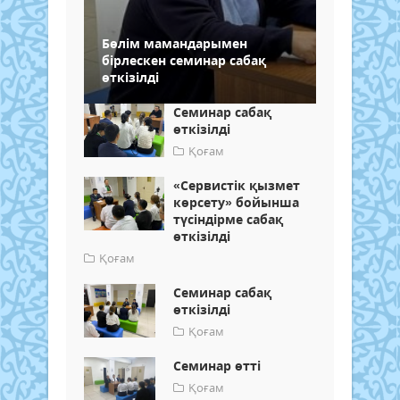
Бөлім мамандарымен
бірлескен семинар сабақ
өткізілді
Семинар сабақ
өткізілді
Қоғам
«Сервистік қызмет
көрсету» бойынша
түсіндірме сабақ
өткізілді
Қоғам
Семинар сабақ
өткізілді
Қоғам
Семинар өтті
Қоғам