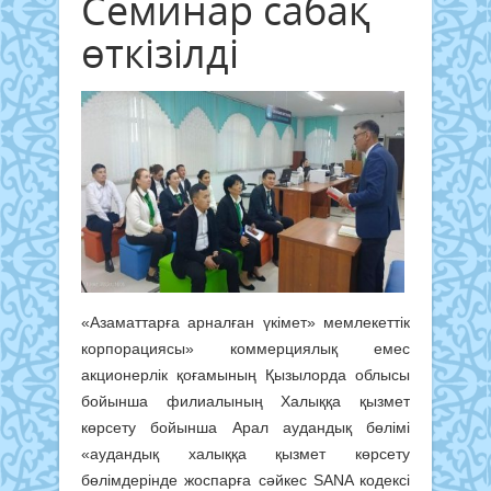
Семинар сабақ
өткізілді
«Азаматтарға арналған үкімет» мемлекеттік
корпорациясы» коммерциялық емес
акционерлік қоғамының Қызылорда облысы
бойынша филиалының Халыққа қызмет
көрсету бойынша Арал аудандық бөлімі
«аудандық халыққа қызмет көрсету
бөлімдерінде жоспарға сәйкес SANA кодексі