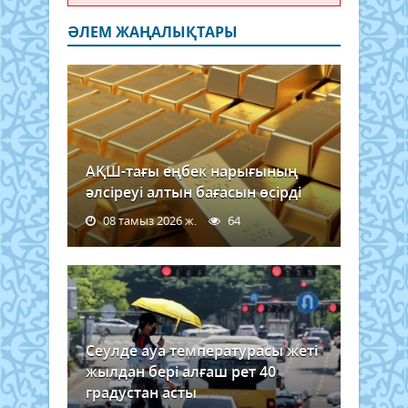
ӘЛЕМ ЖАҢАЛЫҚТАРЫ
АҚШ-тағы еңбек нарығының
әлсіреуі алтын бағасын өсірді
08 тамыз 2026 ж.
64
Сеулде ауа температурасы жеті
жылдан бері алғаш рет 40
градустан асты