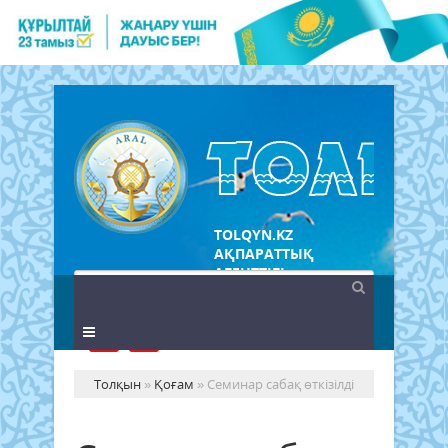
TOLQYN.KZ
АҚПАРАТТЫҚ
АГЕНТТІГІ
Толқын
»
Қоғам
» Семинар сабақ өткізілді