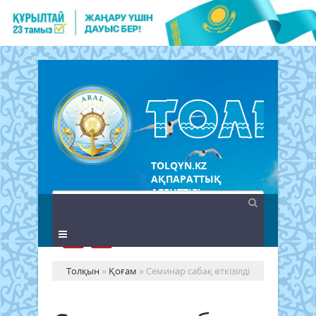
TOLQYN.KZ
АҚПАРАТТЫҚ
АГЕНТТІГІ
Толқын
»
Қоғам
» Семинар сабақ өткізілді