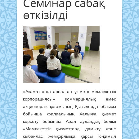
Семинар сабақ
өткізілді
«Азаматтарға арналған үкімет» мемлекеттік
корпорациясы» коммерциялық емес
акционерлік қоғамының Қызылорда облысы
бойынша филиалының Халыққа қызмет
көрсету бойынша Арал аудандық бөлімі
«Мемлекеттік қызметтерді дамыту және
сыбайлас жемқорлыққа қарсы іс-қимыл