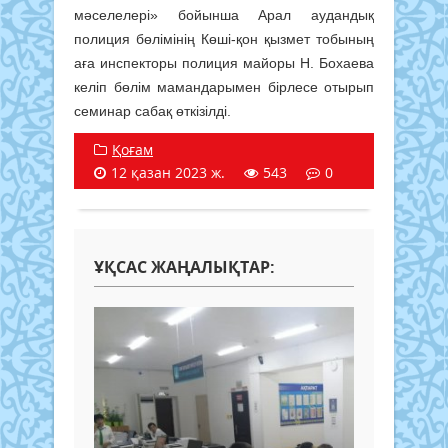
мәселелері» бойынша Арал аудандық
полиция бөлімінің Көші-қон қызмет тобының
аға инспекторы полиция майоры Н. Бохаева
келіп бөлім мамандарымен бірлесе отырып
семинар сабақ өткізілді.
Қоғам
12 қазан 2023 ж.
543
0
ҰҚСАС ЖАҢАЛЫҚТАР: