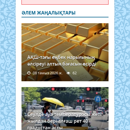
ӘЛЕМ ЖАҢАЛЫҚТАРЫ
АҚШ-тағы еңбек нарығының
әлсіреуі алтын бағасын өсірді
08 тамыз 2026 ж.
62
Сеулде ауа температурасы жеті
жылдан бері алғаш рет 40
градустан асты