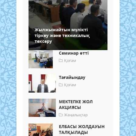
Жылжымайтын мүлікті
тіркеу және техникалық
тексеру
Семинар өтті
Қоғам
Тағайындау
Қоғам
МЕКТЕПКЕ ЖОЛ
АКЦИЯСЫ
Жаңалықтар
ЕЛБАСЫ ЖОЛДАУЫН
ТАЛҚЫЛАДЫ