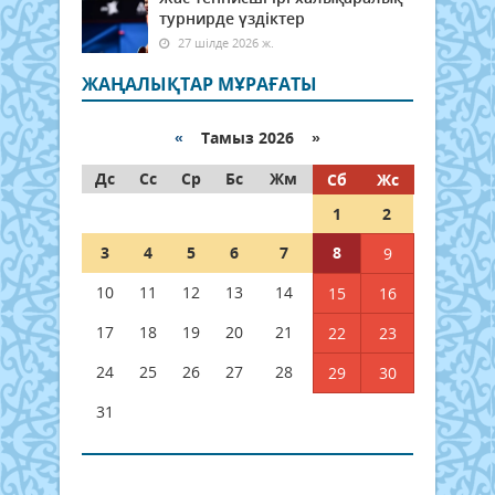
турнирде үздіктер
27 шілде 2026 ж.
ЖАҢАЛЫҚТАР МҰРАҒАТЫ
«
Тамыз 2026 »
Дс
Сс
Ср
Бс
Жм
Сб
Жс
1
2
3
4
5
6
7
8
9
10
11
12
13
14
15
16
17
18
19
20
21
22
23
24
25
26
27
28
29
30
31