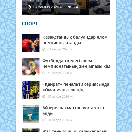
07 тамыз 2026 ж.
74
СПОРТ
Қазақстандық балуандар әлем
чемпионы атанды
03 тамыз 2026 ж.
Футболдан келесі әлем
чемпионатының жеңімпазы кім
31 шілде 2026 ж.
«Қайрат» пенальти сериясында
«Омонияны» жеңіп,
30 шілде 2026 ж.
Айзере шахматтан қос алтын
алды
28 шілде 2026 ж.
Жас теннисші ірі халықаралық