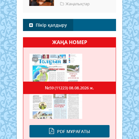
Жаңалықтар
Пікір қалдыру
ЖАҢА НОМЕР
№59 (11223)
08.08.2026 ж.
PDF МҰРАҒАТЫ