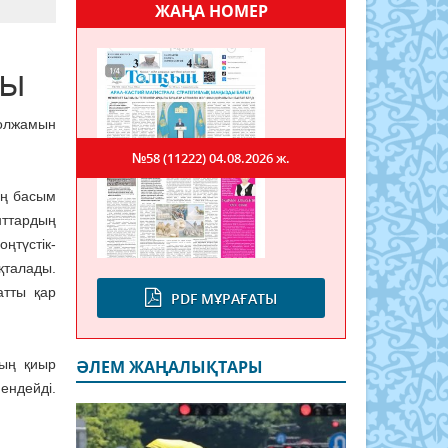
ЖАҢА НОМЕР
мы
болжамын
№58 (11222)
04.08.2026 ж.
ың басым
нттардың
түстік-
қталады.
атты қар
PDF МҰРАҒАТЫ
ның қиыр
ӘЛЕМ ЖАҢАЛЫҚТАРЫ
ендейді.