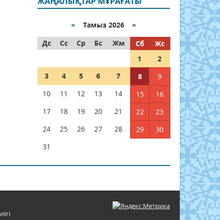
ЖАҢАЛЫҚТАР МҰРАҒАТЫ
«
Тамыз 2026 »
Дс
Сс
Ср
Бс
Жм
Сб
Жс
1
2
3
4
5
6
7
8
9
10
11
12
13
14
15
16
17
18
19
20
21
22
23
24
25
26
27
28
29
30
31
лігі