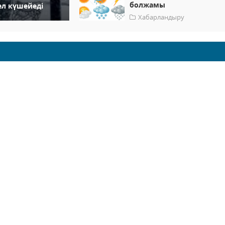
болжамы
жел күшейеді
Хабарландыру