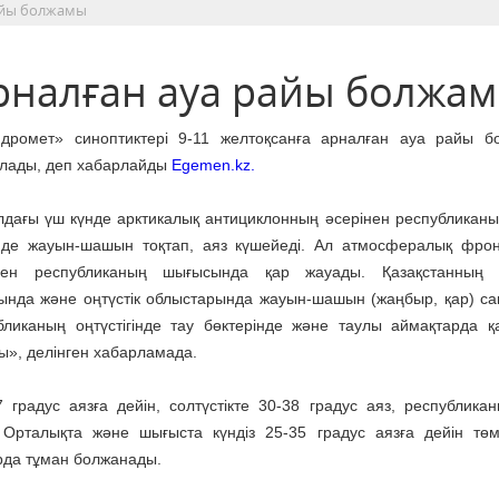
райы болжамы
арналған ауа райы болжа
идромет» синоптиктері 9-11 желтоқсанға арналған ауа райы 
лады, деп хабарлайды
Egemen.kz.
ғы үш күнде арктикалық антициклонның әсерінен республикан
інде жауын-шашын тоқтап, аяз күшейеді. Ал атмосфералық фро
нен республиканың шығысында қар жауады. Қазақстанның оң
ында және оңтүстік облыстарында жауын-шашын (жаңбыр, қар) са
бликаның оңтүстігінде тау бөктерінде және таулы аймақтарда қ
ы», делінген хабарламада.
 градус аязға дейін, солтүстікте 30-38 градус аяз, республика
. Орталықта және шығыста күндіз 25-35 градус аязға дейін төм
арда тұман болжанады.