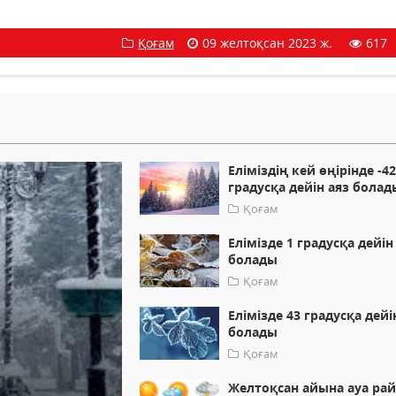
Қоғам
09 желтоқсан 2023 ж.
617
Еліміздің кей өңірінде -4
градусқа дейін аяз болад
Қоғам
Елімізде 1 градусқа дейін
болады
Қоғам
Елімізде 43 градусқа дейі
болады
Қоғам
Желтоқсан айына ауа ра