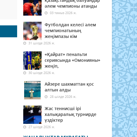
Қазақстандық балуандар
әлем чемпионы атанды
03 тамыз 2026 ж.
Футболдан келесі әлем
чемпионатының
жеңімпазы кім
31 шілде 2026 ж.
«Қайрат» пенальти
сериясында «Омонияны»
жеңіп,
30 шілде 2026 ж.
Айзере шахматтан қос
алтын алды
28 шілде 2026 ж.
Жас теннисші ірі
халықаралық турнирде
үздіктер
27 шілде 2026 ж.