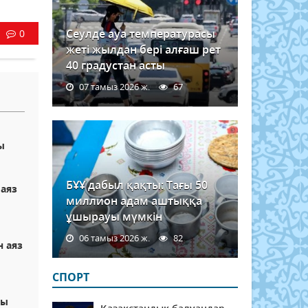
Сеулде ауа температурасы
0
жеті жылдан бері алғаш рет
40 градустан асты
07 тамыз 2026 ж.
67
2
ы
БҰҰ дабыл қақты: Тағы 50
 аяз
миллион адам аштыққа
ұшырауы мүмкін
06 тамыз 2026 ж.
82
н аяз
СПОРТ
йы