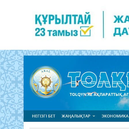
TOLQYN.KZ АҚПАРАТТЫҚ АГ
НЕГІЗГІ БЕТ
ЖАҢАЛЫҚТАР
ЭКОНОМИКА