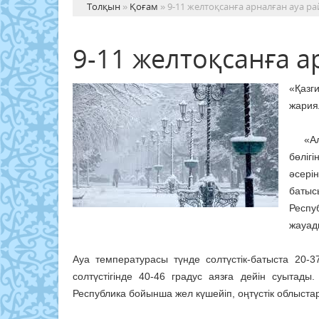
Толқын
»
Қоғам
» 9-11 желтоқсанға арналған ауа 
9-11 желтоқсанға 
«Қазг
жария
«Алда
бөліг
әсері
батыс
Респу
жауад
Ауа температурасы түнде солтүстік-батыста 20-37
солтүстігінде 40-46 градус аязға дейін суытады
Республика бойынша жел күшейіп, оңтүстік облыст