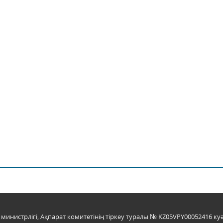
инистрлігі, Ақпарат комитетінің тіркеу туралы № KZ05VPY00052416 куә