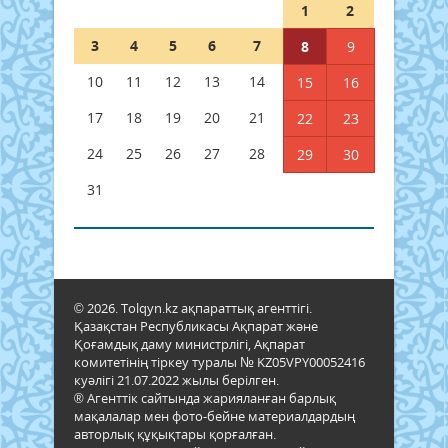
1
2
3
4
5
6
7
8
9
10
11
12
13
14
15
16
17
18
19
20
21
22
23
24
25
26
27
28
29
30
31
© 2026. Tolqyn.kz ақпараттық агенттігі.
Қазақстан Республикасы Ақпарат және
Қоғамдық даму министрлігі, Ақпарат
комитетінің тіркеу туралы № KZ05VPY00052416
куәлігі 21.07.2022 жылы берілген.
® Агенттік сайтында жарияланған барлық
мақалалар мен фото-бейне материалдардың
авторлық құқықтары қорғалған.