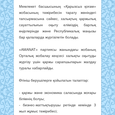
Мемлекет басшысының «Қарызсыз қоғам»
жобасының тәжірибесін тарату жөніндегі
тапсырмасына сәйкес, халықтың қаржылық
сауаттылығын оқыту еліміздің барлық
өңірлерінде және Республикалық маңызы
бар қалаларда жүргізілетін болады.
«AMANAT» партиясы жанындағы жобаның
Орталық жобалау кеңсесі халықты оқытуды
жүргізу үшін қаржы сарапшыларын жалдау
туралы хабарлайды.
Өтініш берушілерге қойылатын талаптар:
- қаржы және экономика саласында жоғары
білімнің болуы;
- бизнес-жаттықтырушы ретінде кемінде 3
жыл жұмыс тәжірибесі;