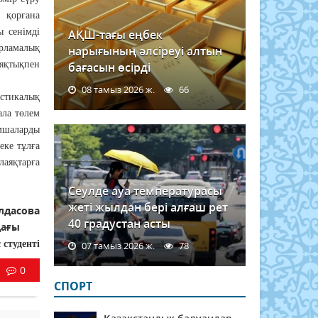
 қорғана
ы сенімді
АҚШ-тағы еңбек
арламалық
нарығының әлсіреуі алтын
аяқтықпен
бағасын өсірді
08 тамыз 2026 ж.
66
астикалық
ала төлем
мшаларды
еке тұлға
лаяқтарға
Сеулде ауа температурасы
жеті жылдан бері алғаш рет
лдасова
40 градустан асты
ындағы
 студенті
07 тамыз 2026 ж.
78
0
СПОРТ