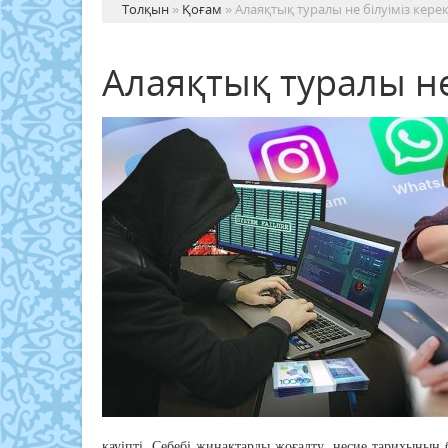
Толқын
»
Қоғам
» Алаяқтық туралы не білуіміз кере
Алаяқтық туралы не 
қауіпті. Себебі жинақтарды жоғалту, несие тарихының 