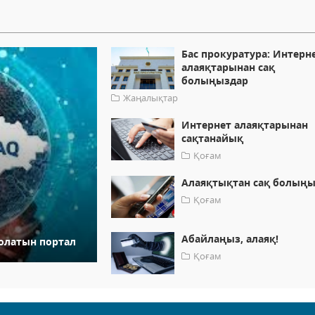
Бас прокуратура: Интерн
алаяқтарынан сақ
болыңыздар
Жаңалықтар
Интернет алаяқтарынан
сақтанайық
Қоғам
Алаяқтықтан сақ болыңы
Қоғам
Абайлаңыз, алаяқ!
болатын портал
Қоғам