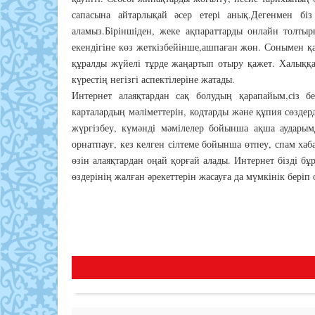
сапасына айтарлықай әсер етері анық.Дегенмен б
аламыз.Біріншіден, жеке ақпараттарды онлайн толтыр
екендігіне көз жеткізбейінше,ашпаған жөн. Сонымен қ
құралды жүйелі тұрде жаңартып отыру қажет. Халыққа 
күрестің негізгі аспектілеріне жатады.
Интернет алаяқтардан сақ болудың қарапайым,сіз бен
карталардың мәліметтерін, кодтарды және құпия сөздерд
жүргізбеу, күмәнді мәмілелер бойынша ақша аударым
орнатпауғ, кез келген сілтеме бойынша өтпеу, спам хаб
өзін алаяқтардан оңай қорғай алады. Интернет бізді б
өздерінің жалған әрекеттерін жасауға да мүмкінік бері