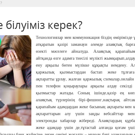
к?
білуіміз керек?
Технологиялар мен коммуникация біздің өмірімізде 
атқаратын қазірі заманауи әлемде алаяқтық барғ
өзекті мәселеге айналуда. Алаяқтық қарапайы
айтқанда өзге адамға тиесілі мүлікті жымқырып,алдау
ену арқылы бөтен мүлікке құқықты иемдену. Ал
қаржылық қылмыстардан бастап жеке тұлғаға
ақпаратты ұрлау, жалған қаржылық схемалар,онлайн
пен телефон қоңыраулары арқылы алдау секілді 
қылмыстар жатады. Соның ішінде,қазір ең көп
алаяқтық түрлерінің бірі-фишинг,нақтырақ айтсақ
қарапайым адамдардан жеке басының ақпараты мен 
ақпараттарын алу үшін заңды вебсайттар ме
электронды хабарлар жібереді. Алаяқтардың құрб
жеке адамдар үшін де,тұтастай алғанда қоғам үші
бұзылуы,банк жүйесіне деген сенімі жоғалту – мұның бәрі адамдардың 