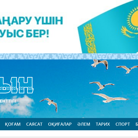
ЕНТТІГІ
ҚОҒАМ
САЯСАТ
ОҚИҒАЛАР
ӘЛЕМ
ТАРИХ
СПОРТ