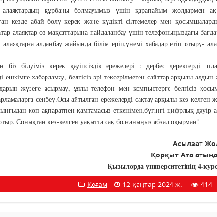
із алаяқтардың құрбаны болмауымыз үшін қарапайым жолдармен ақ
ған кезде абай болу керек және күдікті сілтемелер мен қосымшалард
атар алаяқтар өз мақсаттарына пайдаланбау үшін телефоныңыздағы бағд
алаяқтарға алданбау жайында білім еріп,үнемі хабадар етіп отыру- ал
 біз білуіміз керек қауіпсіздік ережелері : дербес деректерді, пл
і ешкімге хабарламау, белгісіз әрі тексерілмеген сайттар арқылы алдын 
дарын жүзеге асырмау, ұялы телефон мен компьютерге белгісіз қосы
арламаларға сенбеу.Осы айтылған ережелерді сақтау арқылы кез-келген ж
ұрынғыдан көп ақпаратпен қамтамасыз еткенімен,бүгінгі цифрлық дәуір а
п отыр. Сонықтан кез-келген уақытта сақ болғаныңыз абзал,оқырман!
Асылзат Жо
Қорқыт Ата ат
Қызылорда университетінің 4-курс
Қоғам
12 қаңтар 2024 ж.
414