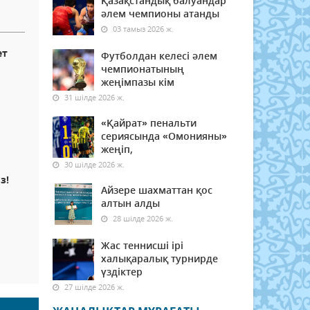
Қазақстандық балуандар
әлем чемпионы атанды
03 тамыз 2026 ж.
ет
Футболдан келесі әлем
чемпионатының
жеңімпазы кім
31 шілде 2026 ж.
«Қайрат» пенальти
сериясында «Омонияны»
жеңіп,
30 шілде 2026 ж.
з!
Айзере шахматтан қос
алтын алды
28 шілде 2026 ж.
Жас теннисші ірі
халықаралық турнирде
үздіктер
27 шілде 2026 ж.