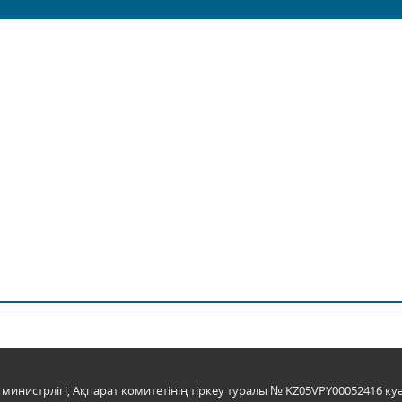
инистрлігі, Ақпарат комитетінің тіркеу туралы № KZ05VPY00052416 куә