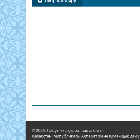
Пікір қалдыру
© 2026. Tolqyn.kz ақпараттық агенттігі.
Қазақстан Республикасы Ақпарат және Қоғамдық даму м