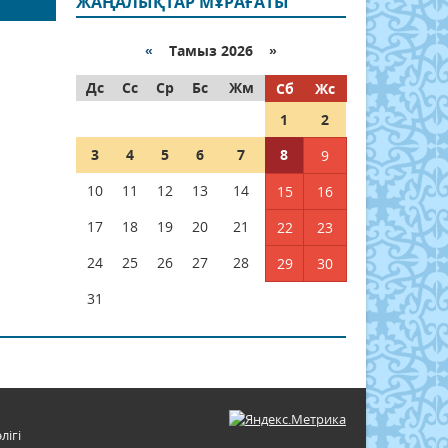
ЖАҢАЛЫҚТАР МҰРАҒАТЫ
«
Тамыз 2026 »
Дс
Сс
Ср
Бс
Жм
Сб
Жс
1
2
3
4
5
6
7
8
9
10
11
12
13
14
15
16
17
18
19
20
21
22
23
24
25
26
27
28
29
30
31
лігі