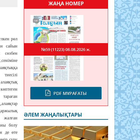
ЖАҢА НОМЕР
үлкен рөл
ан сайын
№59 (11223)
08.08.2026 ж.
м сөзбен
,сеніміне
аяқтыққа
 тиесілі
 алаяқтық
көптеген
PDF МҰРАҒАТЫ
 тараған
,алаяқтар
қаржылық
ӘЛЕМ ЖАҢАЛЫҚТАРЫ
н жалған
аны болу
н де өте
өмір сүру