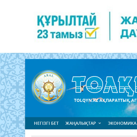
TOLQYN.KZ АҚПАРАТТЫҚ АГ
НЕГІЗГІ БЕТ
ЖАҢАЛЫҚТАР
ЭКОНОМИКА