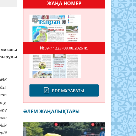
ЖАҢА НОМЕР
№59 (11223)
08.08.2026 ж.
миканы
асыруды
АӨК
ды.
PDF МҰРАҒАТЫ
кет
ту,
ыру
ӘЛЕМ ЖАҢАЛЫҚТАРЫ
еге
йін
рді