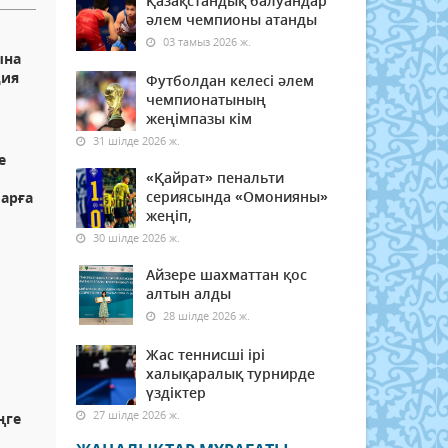
Қазақстандық балуандар
әлем чемпионы атанды
03 тамыз 2026 ж.
ына
ция
Футболдан келесі әлем
чемпионатының
жеңімпазы кім
31 шілде 2026 ж.
е
«Қайрат» пенальти
сериясында «Омонияны»
ларға
жеңіп,
30 шілде 2026 ж.
Айзере шахматтан қос
алтын алды
28 шілде 2026 ж.
Жас теннисші ірі
халықаралық турнирде
үздіктер
27 шілде 2026 ж.
ңге