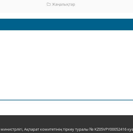
Жаңалықтар
инистрлігі, Ақпарат комитетінің тіркеу туралы № KZ05VPY00052416 куә