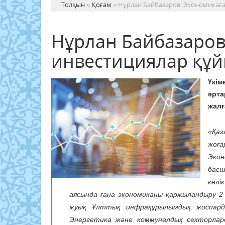
Толқын
»
Қоғам
» Нұрлан Байбазаров: Экономикағ
Нұрлан Байбазаров
инвестициялар құ
Үкі
әрт
жалғ
«Қаз
жоға
Эко
басш
көл
аясында ғана экономиканы қаржыландыру 
жуық Ұлттық инфрақұрылымдық жоспарды
Энергетика және коммуналдық секторлар