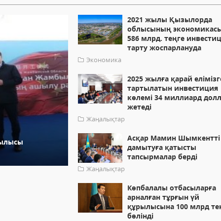
2021 жылы Қызылорда
облысының экономикас
586 млрд. теңге инвести
тарту жоспарлануда
Экономика
2025 жылға қарай елімізг
тартылатын инвестиция
көлемі 34 миллиард дол
жетеді
Жаңалықтар
Асқар Мамин Шымкентті
рылысы
дамытуға қатысты
тапсырмалар берді
Жаңалықтар
Көпбалалы отбасыларға
арналған тұрғын үй
құрылысына 100 млрд те
бөлінді