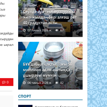
ды.
сыз
Сеулде ауа температурасы
ары
жеті жылдан бері алғаш рет
40 градустан асты
07 тамыз 2026 ж.
67
жағдайды
асырудан
не ықпал
БҰҰ дабыл қақты: Тағы 50
миллион адам аштыққа
ұшырауы мүмкін
0
06 тамыз 2026 ж.
82
СПОРТ