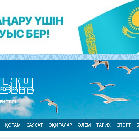
ЕНТТІГІ
ҚОҒАМ
САЯСАТ
ОҚИҒАЛАР
ӘЛЕМ
ТАРИХ
СПОРТ