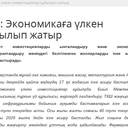
а үлкен инвестициялар құйылып жатыр
: Экономикаға үлкен
йылып жатыр
мет инвестицияларды ынталандыру және эконо
араптандыру жөніндегі белгіленген жоспарларды іске 
астырады.
ақстанда мұнай-газ химиясы, машина жасау, металлургия және 
ры деңгейде қайта өңдеудің 17 ірі жобасын іске асыру бастал
номикаға үлкен инвестициялар құйылуда. Биыл Мемле
ысының тұрғын үй құрылысы, өңірлерді газдандыру, ТКШ жаңғыр
ік инфрақұрылымы бойынша ауқымды бастамаларын іске ас
2 трлн теңгеден асты. Осы жылы жалпы сомасы 40 трлн теңг
 2029 жылға дейін іске асыру басталды. Жыл соңына де
ды жаңғырту жөніндегі ұлттық жоба қабылданады. Фермерле