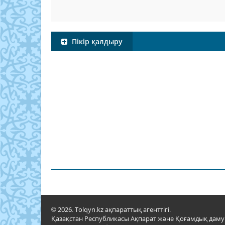
Пікір қалдыру
© 2026. Tolqyn.kz ақпараттық агенттігі.
Қазақстан Республикасы Ақпарат және Қоғамдық даму м