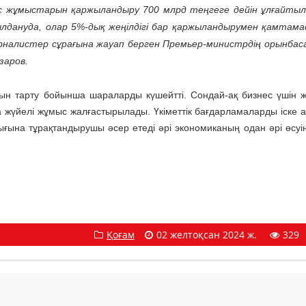
гіс жұмыстарын қаржыландыру 700 млрд теңгеге дейін ұлғайтыл
ылдануда, олар 5%-дық жеңілдігі бар қаржыландырумен қамтама
урналистер сұрағына жауап берген Премьер-министрдің орынбас
заров.
лын тарту бойынша шараларды күшейтті. Сондай-ақ бизнес үшін 
жүйелі жұмыс жалғастырылады. Үкіметтік бағдарламаларды іске 
ғына тұрақтандырушы әсер етеді әрі экономиканың одан әрі өсуі
Қоғам
02 желтоқсан 2024 ж.
329