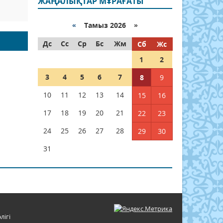
ЖАҢАЛЫҚТАР МҰРАҒАТЫ
«
Тамыз 2026 »
Дс
Сс
Ср
Бс
Жм
Сб
Жс
1
2
3
4
5
6
7
8
9
10
11
12
13
14
15
16
17
18
19
20
21
22
23
24
25
26
27
28
29
30
31
лігі