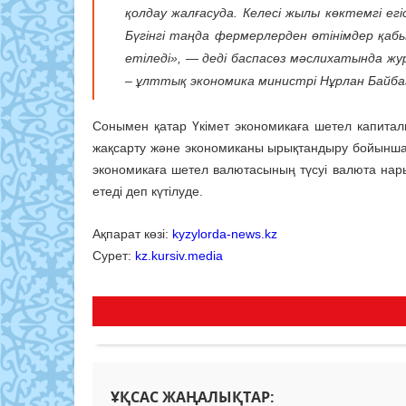
қолдау жалғасуда. Келесі жылы көктемгі е
Бүгінгі таңда фермерлерден өтінімдер қаб
етіледі», — деді баспасөз мәслихатында ж
– ұлттық экономика министрі Нұрлан Байба
Сонымен қатар Үкімет экономикаға шетел капита
жақсарту және экономиканы ырықтандыру бойынша 
экономикаға шетел валютасының түсуі валюта нары
етеді деп күтілуде.
Ақпарат көзі:
kyzylorda-news.kz
Сурет:
kz.kursiv.media
ҰҚСАС ЖАҢАЛЫҚТАР: