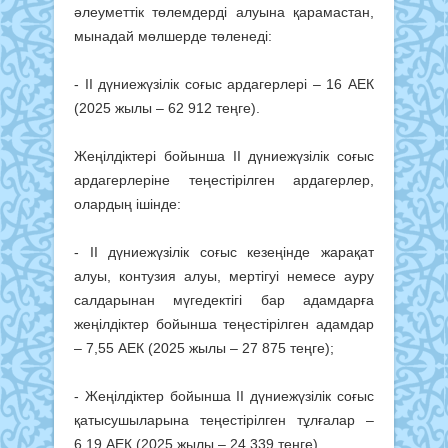
әлеуметтік төлемдерді алуына қарамастан,
мынадай мөлшерде төленеді:
- ІІ дүниежүзілік соғыс ардагерлері – 16 АЕК
(2025 жылы – 62 912 теңге).
Жеңілдіктері бойынша ІІ дүниежүзілік соғыс
ардагерлеріне теңестірілген ардагерлер,
олардың ішінде:
- ІІ дүниежүзілік соғыс кезеңінде жарақат
алуы, контузия алуы, мертігуі немесе ауру
салдарынан мүгедектігі бар адамдарға
жеңілдіктер бойынша теңестірілген адамдар
– 7,55 АЕК (2025 жылы – 27 875 теңге);
- Жеңілдіктер бойынша ІІ дүниежүзілік соғыс
қатысушыларына теңестірілген тұлғалар –
6,19 АЕК (2025 жылы – 24 339 теңге).