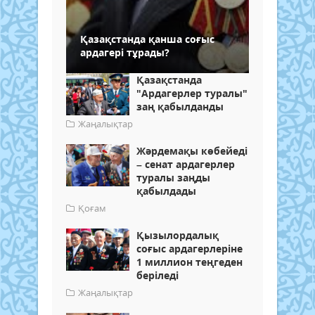
Қазақстанда қанша соғыс
ардагері тұрады?
Қазақстанда
"Ардагерлер туралы"
заң қабылданды
Жаңалықтар
Жәрдемақы көбейеді
– сенат ардагерлер
туралы заңды
қабылдады
Қоғам
Қызылордалық
соғыс ардагерлеріне
1 миллион теңгеден
беріледі
Жаңалықтар