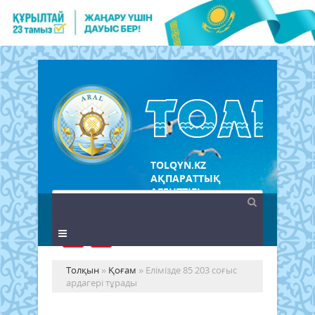
TOLQYN.KZ
АҚПАРАТТЫҚ
АГЕНТТІГІ
Толқын
»
Қоғам
» Елімізде 85 203 соғыс
ардагері тұрады