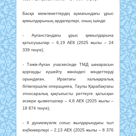
Басқа мемлекеттердің аумағындағы ұрыс
қимылдарының ардагерлері, оның ішінде:
- Ауғанстандағы ұрыс қимылдарына
қатысушылар – 6,19 АЕК (2025 жылы – 24
339 теңге);
- Тәжік-Ауған учаскесінде ТМД шекарасын
қорғауды күшейту жөніндегі міндеттерді
орындаған, Ирактағы халықаралық
бітімгершілік операцияға, Таулы Қарабақтағы
этносаралық қақтығысты реттеуге қатысқан
әскери қызметшілер – 4,8 АЕК (2025 жылы –
18 874 теңге);
- ІІ дүниежүзілік соғыс жылдарындағы тыл
еңбеккерлері – 2,13 АЕК (2025 жылы – 8 376