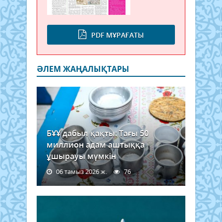
PDF МҰРАҒАТЫ
ӘЛЕМ ЖАҢАЛЫҚТАРЫ
БҰҰ дабыл қақты: Тағы 50
миллион адам аштыққа
ұшырауы мүмкін
06 тамыз 2026 ж.
76