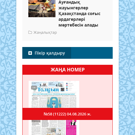
Ауғандық
жауынгерлер
Қазақстанда соғыс
ардагерлері
мәртебесін алады
Жаңалықтар
Пікір қалдыру
ЖАҢА НОМЕР
№58 (11222)
04.08.2026 ж.