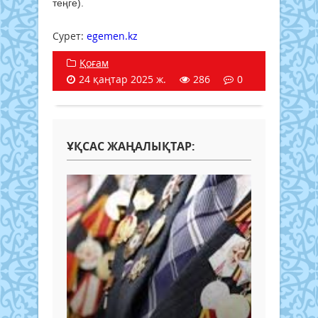
теңге).
Сурет: ​
egemen.kz
Қоғам
24 қаңтар 2025 ж.
286
0
ҰҚСАС ЖАҢАЛЫҚТАР: