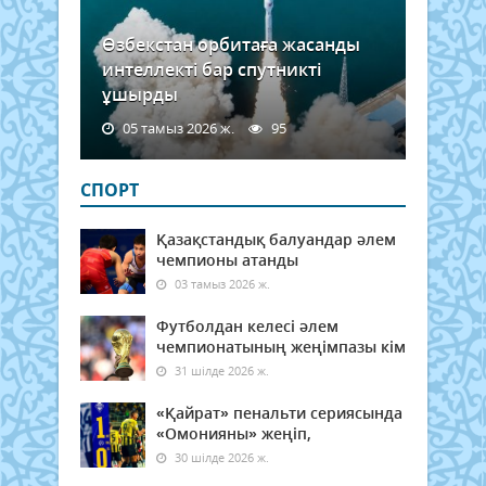
Өзбекстан орбитаға жасанды
интеллекті бар спутникті
ұшырды
05 тамыз 2026 ж.
95
СПОРТ
Қазақстандық балуандар әлем
чемпионы атанды
03 тамыз 2026 ж.
Футболдан келесі әлем
чемпионатының жеңімпазы кім
31 шілде 2026 ж.
«Қайрат» пенальти сериясында
«Омонияны» жеңіп,
30 шілде 2026 ж.