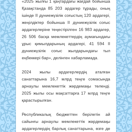
«2025 жылғы 1 қаңтардағы жағдай бойынша
Қазақстанда 85 203 ардагер тұрады, оның
ішінде ІІ дүниежүзілік соғыстың 120 ардагері,
жеңілдіктер бойынша ІІ дүниежүзілік соғыс
ардагерлеріне теңестірілген 16 983 ардагер,
26 506 басқа мемлекеттердің аумағындағы
ұрыс қимылдарының ардагері, 41 594 ІІ
дүниежүзілік соғыс жылдарындағы тыл
еңбеккері бар», делінген хабарламада.
2024 жылы ардагерлердің аталған
санаттарына 16,7 млрд теңге сомасында
арнаулы мемлекеттік жәрдемақы төленді.
2025 жылы осы мақсаттарға 17 млрд теңге
қарастырылған.
Республикалық бюджеттен берілетін ай
сайынғы арнаулы мемлекеттік жәрдемақы
ардагерлердің барлық санаттарына, өзге де