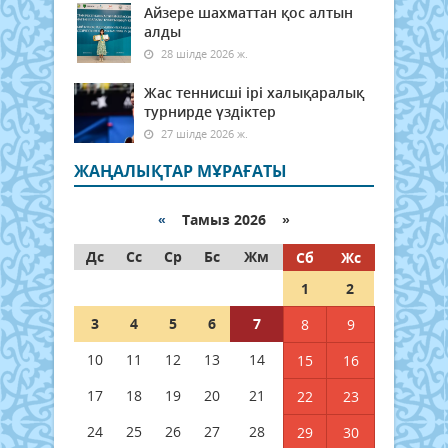
Айзере шахматтан қос алтын
алды
28 шілде 2026 ж.
Жас теннисші ірі халықаралық
турнирде үздіктер
27 шілде 2026 ж.
ЖАҢАЛЫҚТАР МҰРАҒАТЫ
«
Тамыз 2026 »
Дс
Сс
Ср
Бс
Жм
Сб
Жс
1
2
3
4
5
6
7
8
9
10
11
12
13
14
15
16
17
18
19
20
21
22
23
24
25
26
27
28
29
30