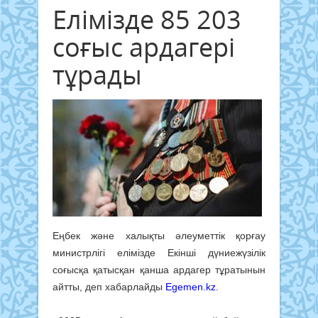
Елімізде 85 203
соғыс ардагері
тұрады
Еңбек және халықты әлеуметтік қорғау
министрлігі елімізде Екінші дүниежүзілік
соғысқа қатысқан қанша ардагер тұратынын
айтты, деп хабарлайды
Egemen.kz.