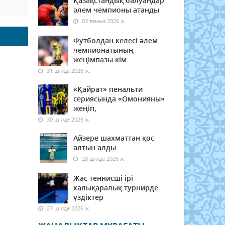
Қазақстандық балуандар
әлем чемпионы атанды
03 тамыз 2026 ж.
Футболдан келесі әлем
чемпионатының
жеңімпазы кім
31 шілде 2026 ж.
«Қайрат» пенальти
сериясында «Омонияны»
жеңіп,
30 шілде 2026 ж.
Айзере шахматтан қос
алтын алды
28 шілде 2026 ж.
Жас теннисші ірі
халықаралық турнирде
үздіктер
27 шілде 2026 ж.