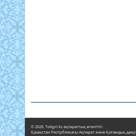
© 2026. Tolqyn.kz ақпараттық агенттігі.
Қазақстан Республикасы Ақпарат және Қоғамдық даму м