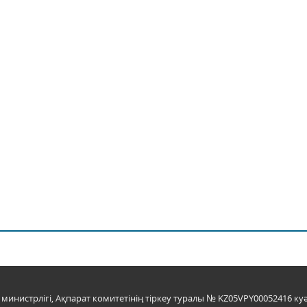
инистрлігі, Ақпарат комитетінің тіркеу туралы № KZ05VPY00052416 куә