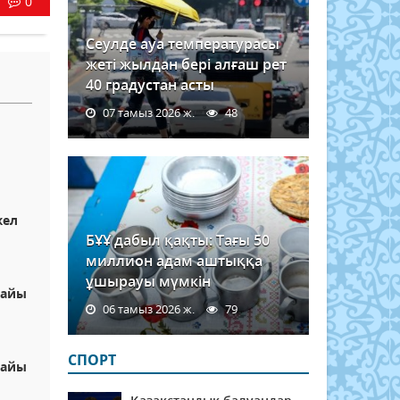
0
Сеулде ауа температурасы
жеті жылдан бері алғаш рет
40 градустан асты
07 тамыз 2026 ж.
48
а
жел
БҰҰ дабыл қақты: Тағы 50
миллион адам аштыққа
ұшырауы мүмкін
райы
06 тамыз 2026 ж.
79
СПОРТ
райы