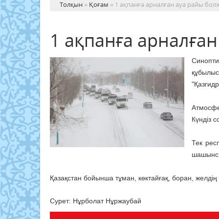
Толқын
»
Қоғам
» 1 ақпанға арналған ауа райы бо
1 ақпанға арналға
Синопти
құбыл
"Қазгид
Атмосфе
Күндіз с
Тек рес
шашынс
Қазақстан бойынша тұман, көктайғақ, боран, желдің 
Сурет: Нұрболат Нұржаубай