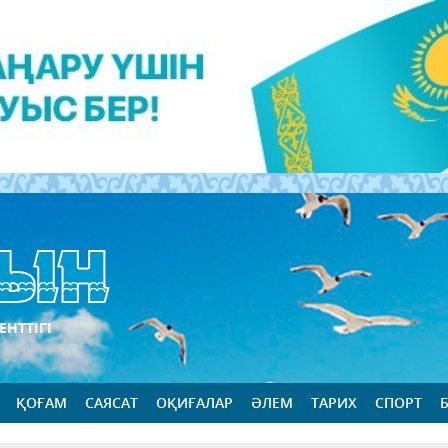
ЕНТТІГІ
ҚОҒАМ
САЯСАТ
ОҚИҒАЛАР
ӘЛЕМ
ТАРИХ
СПОРТ