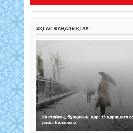
ҰҚСАС ЖАҢАЛЫҚТАР:
Көктайғақ, бұрқасын, қар: 15 қарашаға а
райы болжамы