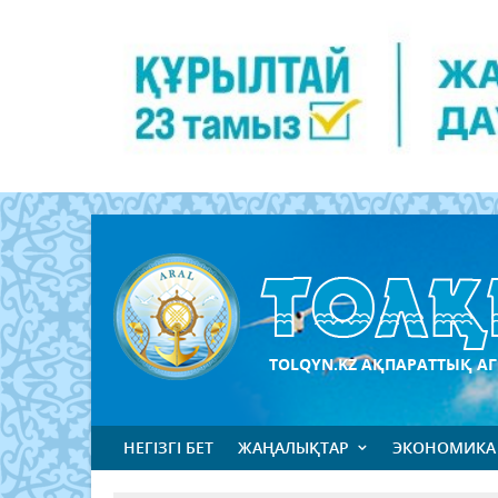
TOLQYN.KZ АҚПАРАТТЫҚ АГ
НЕГІЗГІ БЕТ
ЖАҢАЛЫҚТАР
ЭКОНОМИКА