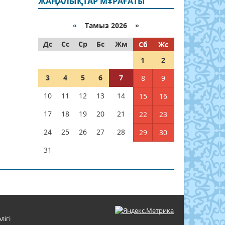
ЖАҢАЛЫҚТАР МҰРАҒАТЫ
«
Тамыз 2026 »
Дс
Сс
Ср
Бс
Жм
Сб
Жс
1
2
3
4
5
6
7
8
9
10
11
12
13
14
15
16
17
18
19
20
21
22
23
24
25
26
27
28
29
30
31
лігі