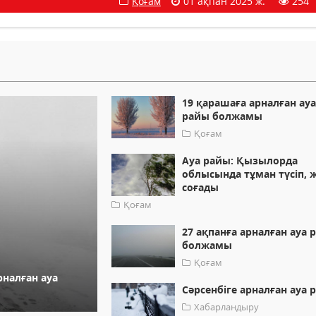
Қоғам
01 ақпан 2025 ж.
254
19 қарашаға арналған ау
райы болжамы
Қоғам
Ауа райы: Қызылорда
облысында тұман түсіп, 
соғады
Қоғам
27 ақпанға арналған ауа 
болжамы
Қоғам
рналған ауа
Сәрсенбіге арналған ауа 
Хабарландыру