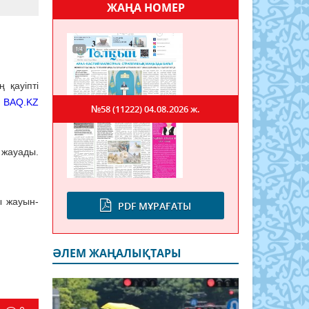
ЖАҢА НОМЕР
 қауіпті
ы
BAQ.KZ
№58 (11222)
04.08.2026 ж.
 жауады.
ы жауын-
PDF МҰРАҒАТЫ
ӘЛЕМ ЖАҢАЛЫҚТАРЫ