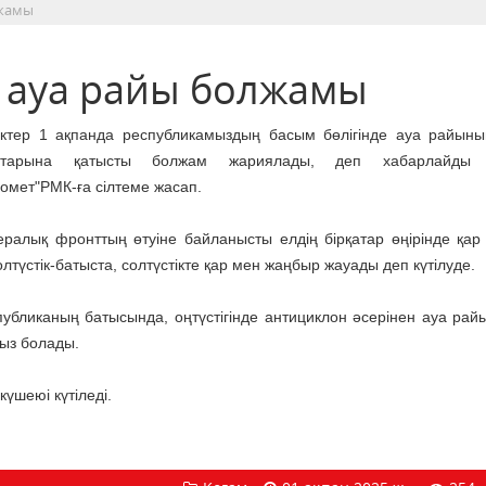
лжамы
н ауа райы болжамы
ктер 1 ақпанда республикамыздың басым бөлігінде ауа райының
ыстарына қатысты болжам жариялады, деп хабарлайд
ромет"РМК-ға сілтеме жасап.
ралық фронттың өтуіне байланысты елдің бірқатар өңірінде қар
олтүстік-батыста, солтүстікте қар мен жаңбыр жауады деп күтілуде.
публиканың батысында, оңтүстігінде антициклон әсерінен ауа рай
ыз болады.
күшеюі күтіледі.