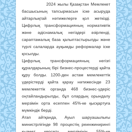
2024 жылы Қазақстан Мемлекет
басшысының тапсырмасын іске асыруда
айтарлықтай нәтижелерге қол жеткізді.
Цифрлық трансформацияның нормативтік
және әдіснамалық негіздері әзірленді,
сараптамалық база қалыптастырылды және
түрлі салаларда ауқымды реформалар іске
қосылды.
Цифрлық трансформацияның негізгі
құралдарының бірі бизнес-процестерді қайта
құру болды. 1200-ден астам мемлекеттік
үдерістерді қайта қарау нәтижесінде 23
мемлекеттік органда 468 бизнес-үдеріс
оңтайландырылды, бұл олардың орындалу
мерзімін орта есеппен 45%-ке қысқартуға
мүмкіндік берді.
Атап айтқанда, Ауыл шаруашылығы
министрлігінде 98 процестің реинжинирингі
қызмет көрсету мерзімінің 55%-ке