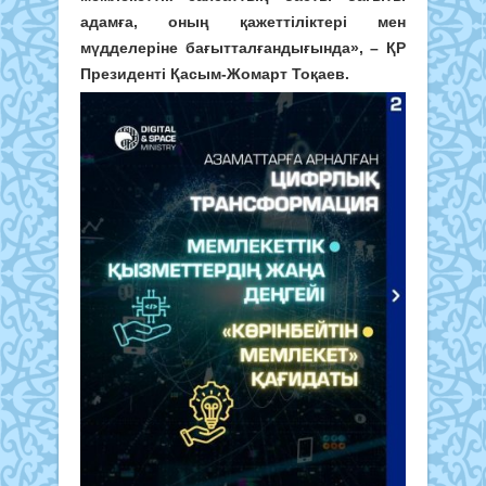
адамға, оның қажеттіліктері мен
мүдделеріне бағытталғандығында», – ҚР
Президенті Қасым-Жомарт Тоқаев.