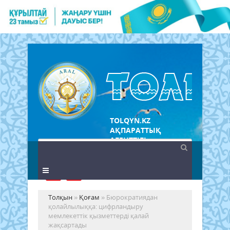
TOLQYN.KZ
АҚПАРАТТЫҚ
АГЕНТТІГІ
Толқын
»
Қоғам
» Бюрократиядан
қолайлылыққа: цифрландыру
мемлекеттік қызметтерді қалай
жақсартады