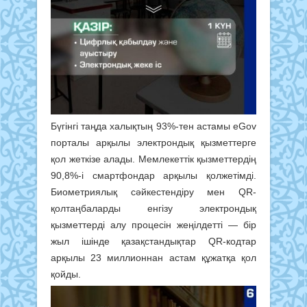
Бүгінгі таңда халықтың 93%-тен астамы eGov
порталы арқылы электрондық қызметтерге
қол жеткізе алады. Мемлекеттік қызметтердің
90,8%-і смартфондар арқылы қолжетімді.
Биометриялық сәйкестендіру мен QR-
қолтаңбаларды енгізу электрондық
қызметтерді алу процесін жеңілдетті — бір
жыл ішінде қазақстандықтар QR-кодтар
арқылы 23 миллионнан астам құжатқа қол
қойды.