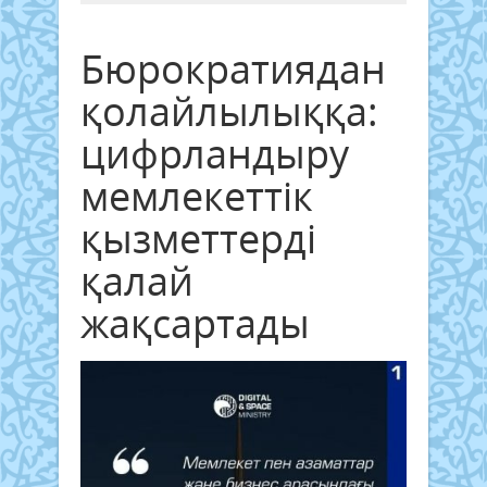
Бюрократиядан
қолайлылыққа:
цифрландыру
мемлекеттік
қызметтерді
қалай
жақсартады