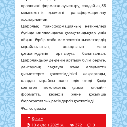
проактивті форматқа ауыстыру, сондай-ақ 35
мемлекеттік қызметті трансформациялау
жоспарланған.
Цифрлық трансформацияның нәтижелері
бүгінде миллиондаған қазақстандықтар үшін
айқын. Әрбір жоба мемлекеттік қызметтердің
ыңғайлылығын, ашықтығын және
қолжетімділігін арттыруға бағытталған.
Цифрландыру деңгейін арттыру білім беруге,
денсаулық сақтауға және әлеуметтік
қызметтерге қолжетімділікті жақсартады,
оларды ыңғайлы және әділ етеді. Қазір
көптеген мемлекеттік қызмет онлайн-
форматта, кезексіз және қосымша
бюрократиялық рәсімдерсіз қолжетімді.
Фото: qaa.kz
Қоғам
10 ақпан 2025 ж.
372
0