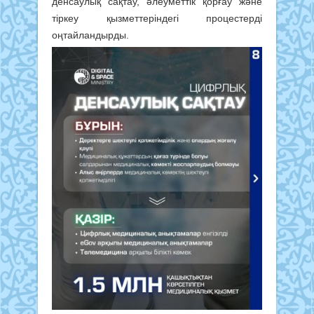
денсаулық сақтау, әлеуметтік қорғау және
тіркеу қызметтеріндегі процестерді
оңтайландырды.