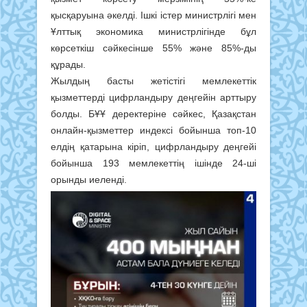
қысқаруына әкелді. Ішкі істер министрлігі мен
Ұлттық экономика министрлігінде бұл
көрсеткіш сәйкесінше 55% және 85%-ды
құрады.
Жылдың басты жетістігі мемлекеттік
қызметтерді цифрландыру деңгейін арттыру
болды. БҰҰ деректеріне сәйкес, Қазақстан
онлайн-қызметтер индексі бойынша топ-10
елдің қатарына кіріп, цифрландыру деңгейі
бойынша 193 мемлекеттің ішінде 24-ші
орынды иеленді.