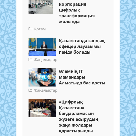
корпорация
цифрлық
трансформация
жолында
Қоғам
Қазақстанда сандық
офицер лауазымы
пайда болады
Жаңалықтар
Əлемнің IT
мамандары
Алматыда бас қосты
Жаңалықтар
«Цифрлық
Қазақстан»
бағдарламасын
жүзеге асырудың
жаңа жолдары
қарастырылды