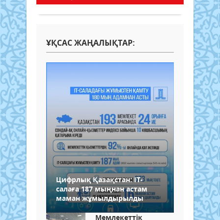
ҰҚСАС ЖАҢАЛЫҚТАР:
Цифрлық Қазақстан: IT-
салаға 187 мыңнан астам
маман жұмылдырылды
Мемлекеттік