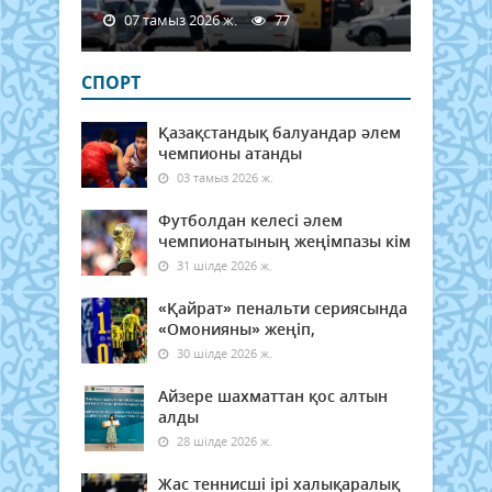
07 тамыз 2026 ж.
77
СПОРТ
Қазақстандық балуандар әлем
чемпионы атанды
03 тамыз 2026 ж.
Футболдан келесі әлем
чемпионатының жеңімпазы кім
31 шілде 2026 ж.
«Қайрат» пенальти сериясында
«Омонияны» жеңіп,
30 шілде 2026 ж.
Айзере шахматтан қос алтын
алды
28 шілде 2026 ж.
Жас теннисші ірі халықаралық