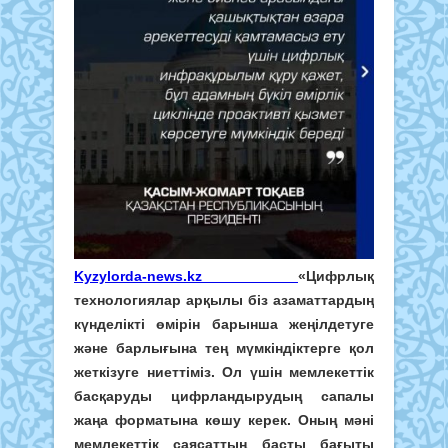
Kyzylorda-news.kz
«Цифрлық
технологиялар арқылы біз азаматтардың
күнделікті өмірін барынша жеңілдетуге
және барлығына тең мүмкіндіктерге қол
жеткізуге ниеттіміз. Ол үшін мемлекеттік
басқаруды цифрландырудың сапалы
жаңа форматына көшу керек. Оның мәні
мемлекеттік саясаттың басты бағыты