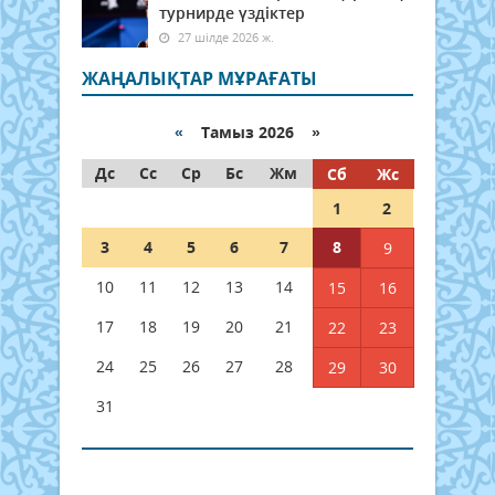
турнирде үздіктер
27 шілде 2026 ж.
ЖАҢАЛЫҚТАР МҰРАҒАТЫ
«
Тамыз 2026 »
Дс
Сс
Ср
Бс
Жм
Сб
Жс
1
2
3
4
5
6
7
8
9
10
11
12
13
14
15
16
17
18
19
20
21
22
23
24
25
26
27
28
29
30
31