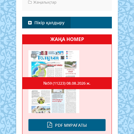
Жаңалықтар
Пікір қалдыру
ЖАҢА НОМЕР
№59 (11223)
08.08.2026 ж.
PDF МҰРАҒАТЫ