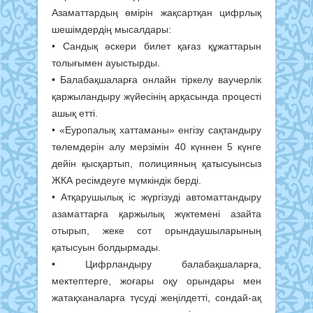
Азаматтардың өмірін жақсартқан цифрлық
шешімдердің мысалдары:
• Сандық әскери билет қағаз құжаттарын
толығымен ауыстырды.
• Балабақшаларға онлайн тіркелу ваучерлік
қаржыландыру жүйесінің арқасында процесті
ашық етті.
• «Еуропалық хаттаманы» енгізу сақтандыру
төлемдерін алу мерзімін 40 күннен 5 күнге
дейін қысқартып, полицияның қатысуынсыз
ЖКА ресімдеуге мүмкіндік берді.
• Атқарушылық іс жүргізуді автоматтандыру
азаматтарға қаржылық жүктемені азайта
отырып, жеке сот орындаушыларының
қатысуын болдырмады.
• Цифрландыру балабақшаларға,
мектептерге, жоғары оқу орындары мен
жатақханаларға түсуді жеңілдетті, сондай-ақ