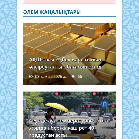
ӘЛЕМ ЖАҢАЛЫҚТАРЫ
АҚШ-тағы еңбек нарығының
әлсіреуі алтын бағасын өсірді
08 тамыз 2026 ж.
66
Сеулде ауа температурасы жеті
жылдан бері алғаш рет 40
градустан асты