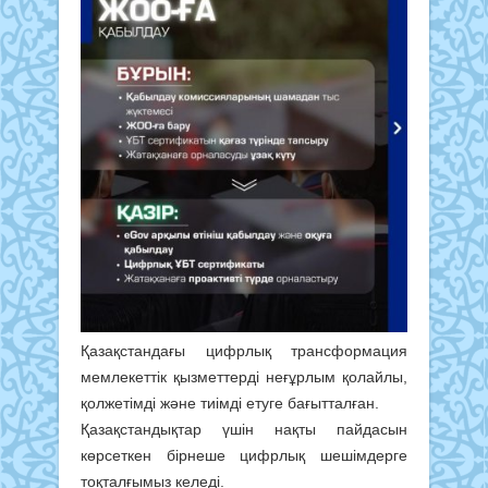
Қазақстандағы цифрлық трансформация
мемлекеттік қызметтерді неғұрлым қолайлы,
қолжетімді және тиімді етуге бағытталған.
Қазақстандықтар үшін нақты пайдасын
көрсеткен бірнеше цифрлық шешімдерге
тоқталғымыз келеді.