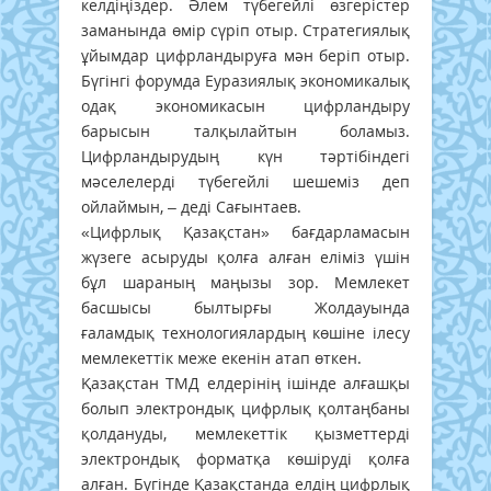
келдіңіздер. Әлем түбегейлі өзгерістер
заманында өмір сүріп отыр. Стратегиялық
ұйымдар цифрландыруға мән беріп отыр.
Бүгінгі форумда Еуразиялық экономикалық
одақ экономикасын цифрландыру
барысын талқылайтын боламыз.
Цифрландырудың күн тәртібіндегі
мәселелерді түбегейлі шешеміз деп
ойлаймын, – деді Сағынтаев.
«Цифрлық Қазақстан» бағдарламасын
жүзеге асыруды қолға алған еліміз үшін
бұл шараның маңызы зор. Мемлекет
басшысы былтырғы Жолдауында
ғаламдық технологиялардың көшіне ілесу
мемлекеттік меже екенін атап өткен.
Қазақстан ТМД елдерінің ішінде алғашқы
болып электрондық цифрлық қолтаңбаны
қолдануды, мемлекеттік қызметтерді
электрондық форматқа көшіруді қолға
алған. Бүгінде Қазақстанда елдің цифрлық