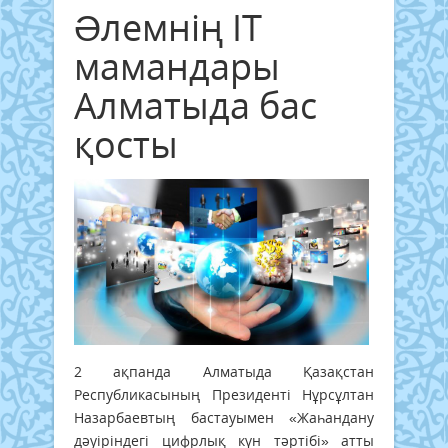
Əлемнің IT
мамандары
Алматыда бас
қосты
2 ақпанда Алматыда Қазақстан
Республикасының Президенті Нұрсұлтан
Назарбаевтың бастауымен «Жаһандану
дәуіріндегі цифрлық күн тәртібі» атты