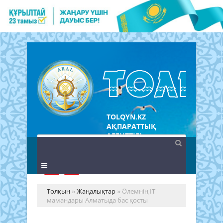
TOLQYN.KZ
АҚПАРАТТЫҚ
АГЕНТТІГІ
Толқын
»
Жаңалықтар
» Əлемнің IT
мамандары Алматыда бас қосты