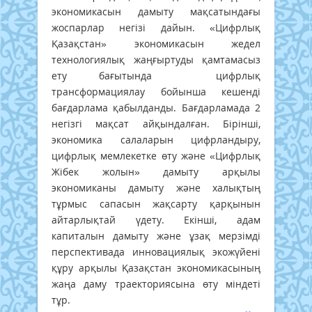
экономикасын дамыту мақсатындағы
жоспарлар негізі дайын. «Цифрлық
Қазақстан» экономикасын жедел
технологиялық жаңғыртуды қамтамасыз
ету бағытында цифрлық
трансформациялау бойынша кешенді
бағдарлама қабылданды. Бағдарламада 2
негізгі мақсат айқындалған. Бірінші,
экономика салаларын цифрландыру,
цифрлық мемлекетке өту және «Цифрлық
Жібек жолын» дамыту арқылы
экономиканы дамыту және халықтың
тұрмыс сапасын жақсарту қарқынын
айтарлықтай үдету. Екінші, адам
капиталын дамыту және ұзақ мерзімді
перспективада инновациялық экожүйені
құру арқылы Қазақстан экономикасының
жаңа даму траекториясына өту міндеті
тұр.