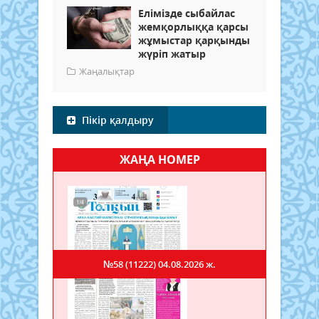
Елімізде сыбайлас
жемқорлыққа қарсы
жұмыстар қарқынды
жүріп жатыр
Жаңалықтар
Пікір қалдыру
ЖАҢА НОМЕР
№58 (11222)
04.08.2026 ж.