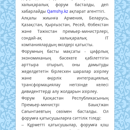
халықаралық форум басталды, деп
хабарлайды
Qamshy.kz
ақпарат агенттігі.
Алқалы жиынға Армения, Беларусь,
Қазақстан, Қырғызстан, Ресей, Өзбекстан
және Тәжікстан премьер-министрлері,
сондай-ақ халықаралық IT
компаниялардың өкілдері қатысты.
Форумның басты мақсаты - цифрлық
экономиканың бәсекеге қабілеттігін
арттыра отырып, оны дамытуды
жеделдететін бірлескен шаралар әзірлеу
және өңірлік интеграциялық
трансформациялау негізінде келесі
дивиденттерді алу жолдарын әзірлеу.
Форум Қазқастан Республикасының
Премьер-министрі Баықтжан
Сағынтаевтың сөзімен басталды. Ол
форумға қатысушыларға сәттілік тіледі:
– Құрметті қатысушылар, форумға қош