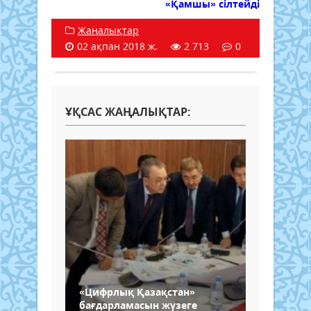
«Қамшы» сілтейді
Жаңалықтар
02 ақпан 2018 ж.
2 713
0
ҰҚСАС ЖАҢАЛЫҚТАР:
«Цифрлық Қазақстан»
бағдарламасын жүзеге