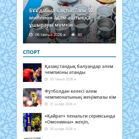
БҰҰ дабыл қақты: Тағы 50
миллион адам аштыққа
ұшырауы мүмкін
06 тамыз 2026 ж.
80
СПОРТ
Қазақстандық балуандар әлем
чемпионы атанды
03 тамыз 2026 ж.
Футболдан келесі әлем
чемпионатының жеңімпазы кім
31 шілде 2026 ж.
«Қайрат» пенальти сериясында
«Омонияны» жеңіп,
30 шілде 2026 ж.