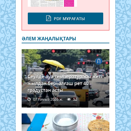
PDF МҰРАҒАТЫ
ӘЛЕМ ЖАҢАЛЫҚТАРЫ
Сеулде ауа температурасы жеті
жылдан бері алғаш рет 40
градустан асты
07 тамыз 2026 ж.
52