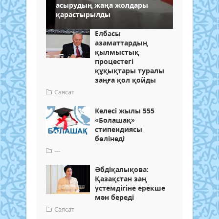
асырудың жаңа жолдары
қарастырылды
Елбасы
азаматтардың
қылмыстық
процестегі
құқықтары туралы
заңға қол қойды
Саясат
Келесі жылы 555
«Болашақ»
стипендиясы
бөлінеді
---
Әбдіқалықова:
Қазақстан заң
үстемдігіне ерекше
мән береді
Саясат