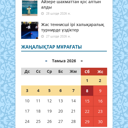
Айзере шахматтан қос алтын
алды
28 шілде 2026 ж.
Жас теннисші ірі халықаралық
турнирде үздіктер
27 шілде 2026 ж.
ЖАҢАЛЫҚТАР МҰРАҒАТЫ
«
Тамыз 2026 »
Дс
Сс
Ср
Бс
Жм
Сб
Жс
1
2
3
4
5
6
7
8
9
10
11
12
13
14
15
16
17
18
19
20
21
22
23
24
25
26
27
28
29
30