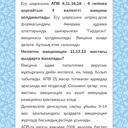
Егу шарасына
АПВ 6,11,16,18 - 4 типінен
қорғайтын 4 валентті вакцина
қолданылады
. Егу шарасына шприц-доза
формасындағы Америка құрама
штаттарында шығарылған "Гардасил"
вакцинасы қолданылады. Вакцина иыққа
дельта бұлшық етке салынады
Неліктен вакцинация 11,12,13 жастағы
қыздарға жасалады?
Вакцина адам папиллома вирусын
жұқтырғанға дейін енгізілсе, ең тиімді болып
табылады. АПВ 25 жасқа толмаған адамдар
арасында жиі кездеседі. Сонымен қатар, осы
жастағы вакцинация ең күшті иммундық
реакцияны қамтамасыз етеді.
Дүниежүзілік денсаулық сақтау ұйымы 9-14
жас аралығындағы қыздарға вакцинация
жүргізуді басымдық ретінде ұсынады.
АПВ-ға қарсы вакцина 2006 жылдан бастап