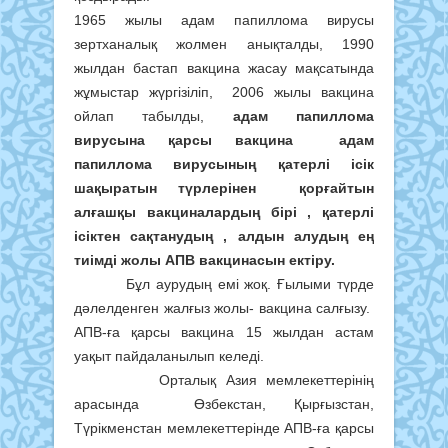
1965 жылы адам папиллома вирусы
зертханалық жолмен анықталды, 1990
жылдан бастап вакцина жасау мақсатында
жұмыстар жүргізіліп, 2006 жылы вакцина
ойлап табылды,
адам папиллома
вирусына қарсы вакцина адам
папиллома вирусының қатерлі ісік
шақыратын түрлерінен қорғайтын
алғашқы вакциналардың бірі , қатерлі
ісіктен сақтанудың , алдын алудың ең
тиімді жолы АПВ вакцинасын ектіру.
Бұл аурудың емі жоқ. Ғылыми түрде
дәлелденген жалғыз жолы- вакцина салғызу.
АПВ-ға қарсы вакцина 15 жылдан астам
уақыт пайдаланылып келеді.
Орталық Азия мемлекеттерінің
арасында Өзбекстан, Қырғызстан,
Түрікменстан мемлекеттерінде АПВ-ға қарсы