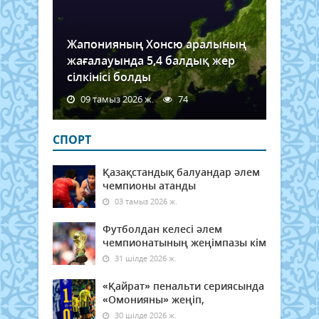
Жапонияның Хонсю аралының
жағалауында 5,4 балдық жер
сілкінісі болды
09 тамыз 2026 ж.
74
СПОРТ
Қазақстандық балуандар әлем
чемпионы атанды
03 тамыз 2026 ж.
Футболдан келесі әлем
чемпионатының жеңімпазы кім
31 шілде 2026 ж.
«Қайрат» пенальти сериясында
«Омонияны» жеңіп,
30 шілде 2026 ж.