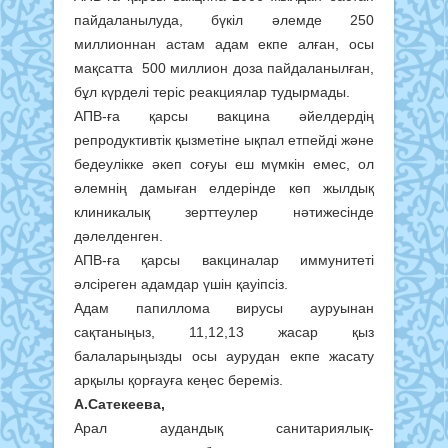
пайдаланылуда, бүкіл әлемде 250
миллионнан астам адам екпе алған, осы
мақсатта 500 миллион доза пайдаланылған,
бұл күрделі теріс реакциялар тудырмады.
АПВ-ға қарсы вакцина әйелдердің
репродуктивтік қызметіне ықпал етпейді және
бедеулікке әкеп соғуы еш мүмкін емес, ол
әлемнің дамыған елдерінде көп жылдық
клиникалық зерттеулер нәтижесінде
дәлелденген.
АПВ-ға қарсы вакциналар иммунитеті
әлсіреген адамдар үшін қауіпсіз.
Адам папиллома вирусы ауруынан
сақтаныңыз, 11,12,13 жасар қыз
балаларыңызды осы аурудан екпе жасату
арқылы қорғауға кеңес береміз.
А.Сатекеева,
Арал аудандық санитариялық-