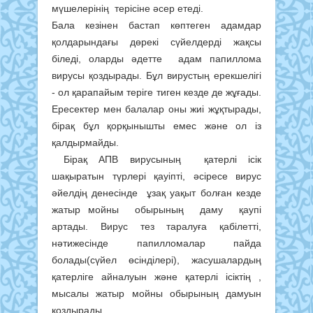
мүшелерінің терісіне әсер етеді.
Бала кезінен бастап көптеген адамдар
қолдарындағы дөрекі сүйелдерді жақсы
біледі, оларды әдетте адам папиллома
вирусы қоздырады. Бұл вирустың ерекшелігі
- ол қарапайым теріге тиген кезде де жұғады.
Ересектер мен балалар оны жиі жұқтырады,
бірақ бұл қорқынышты емес және ол із
қалдырмайды.
Бірақ АПВ вирусының қатерлі ісік
шақыратын түрлері қауіпті, әсіресе вирус
әйелдің денесінде ұзақ уақыт болған кезде
жатыр мойны обырының даму қаупі
артады. Вирус тез таралуға қабілетті,
нәтижесінде папилломалар пайда
болады(сүйел өсінділері), жасушалардың
қатерліге айналуын және қатерлі ісіктің ,
мысалы жатыр мойны обырының дамуын
қоздырады.