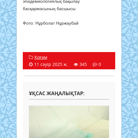
эпидемиологиялық бақылау
басқармасының басшысы
Фото: Нұрболат Нұржаубай
Қоғам
11 сәуір 2025 ж.
345
0
ҰҚСАС ЖАҢАЛЫҚТАР: