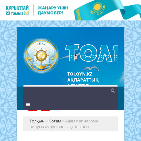
TOLQYN.KZ
АҚПАРАТТЫҚ
АГЕНТТІГІ
Толқын
»
Қоғам
» Адам папиллома
вирусы ауруынан сақтаныңыз