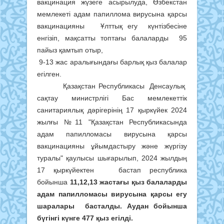
вакцинация жүзеге асырылуда, Өзбекстан
мемлекеті адам папиллома вирусына қарсы
вакцинацияны Ұлттық егу күнтізбесіне
енгізіп, мақсатты топтағы балаларды 95
пайыз қамтып отыр,
9-13 жас аралығындағы барлық қыз балалар
егілген.
Қазақстан Республикасы Денсаулық
сақтау министрлігі Бас мемлекеттік
санитариялық дәрігерінің 17 қыркүйек 2024
жылғы №11 "Қазақстан Республикасында
адам папилломасы вирусына қарсы
вакцинацияны ұйымдастыру және жүргізу
туралы" қаулысы шығарылып, 2024 жылдың
17 қыркүйектен бастап республика
бойынша
11,12,13 жастағы қыз балаларды
адам папилломасы вирусына қарсы егу
шаралары басталды. Аудан бойынша
бүгінгі күнге 477 қыз егілді.