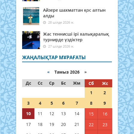
Айзере шахматтан қос алтын
алды
28 шілде 2026 ж.
Жас теннисші ірі халықаралық
турнирде үздіктер
27 шілде 2026 ж.
ЖАҢАЛЫҚТАР МҰРАҒАТЫ
«
Тамыз 2026 »
Дс
Сс
Ср
Бс
Жм
Сб
Жс
1
2
3
4
5
6
7
8
9
10
11
12
13
14
15
16
17
18
19
20
21
22
23