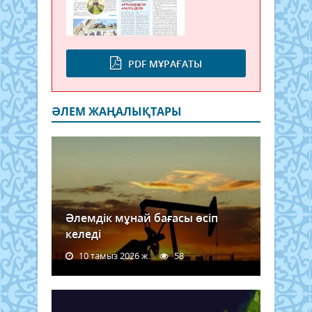
PDF МҰРАҒАТЫ
ӘЛЕМ ЖАҢАЛЫҚТАРЫ
Әлемдік мұнай бағасы өсіп
келеді
10 тамыз 2026 ж.
58