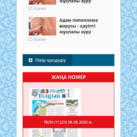
жұқпалы ауру
Қоғам
Адам папиллома
вирусы - қауіпті
жұқпалы ауру
Қоғам
Пікір қалдыру
ЖАҢА НОМЕР
№59 (11223)
08.08.2026 ж.