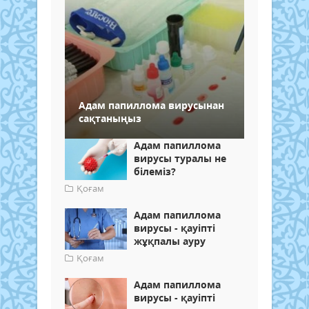
Адам папиллома вирусынан
сақтаныңыз
Адам папиллома
вирусы туралы не
білеміз?
Қоғам
Адам папиллома
вирусы - қауіпті
жұқпалы ауру
Қоғам
Адам папиллома
вирусы - қауіпті