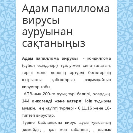
Адам папиллома
вирусы
ауруынан
сақтаныңыз
Адам папиллома вирусы -
кондиллома
(сүйел өсінділері) түзілуімен сипатталатын,
теріні және дененің әртүрлі бөліктерінің
шырышты қабықтарын зақымдайтын
вирустар тобы.
АПВ-ның 200-ге жуық түрі белгілі, олардың
14-і онкогенді және қатерлі ісік
тудыруы
мүмкін, ең қауіпті түрлері - 6,11,16 және 18-
типтегі вирустар.
Түріне байланысты вирус ауыз қуысының
,көмейдің , қол мен табанның , жыныс