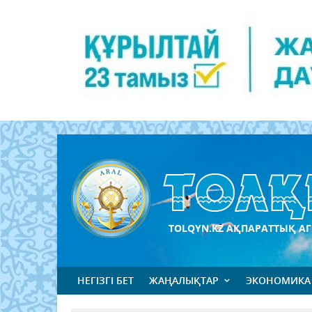
TOLQYN.KZ АҚПАРАТТЫҚ АГ
НЕГІЗГІ БЕТ
ЖАҢАЛЫҚТАР
ЭКОНОМИКА