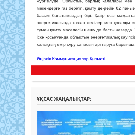
жүргізілуде. Облыстың барлық қалалары мен 
мекендерге газ беріліп, қамту деңгейін 82 пайы
басым бағытымыздың бірі. Қазір осы мақсатта
энергетикасында тозған желілер мен қосалқы 
сумен қамту мәселесін шешу де басты назарда.
іске қосылғанда облыстың энергетикалық қауіпсіз
халықтың өмір сүру сапасын арттыруға барынша 
Өңірлік Коммуникациялар Қызметі
ҰҚСАС ЖАҢАЛЫҚТАР: