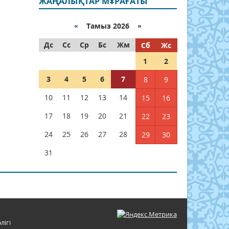
ЖАҢАЛЫҚТАР МҰРАҒАТЫ
«
Тамыз 2026 »
Дс
Сс
Ср
Бс
Жм
Сб
Жс
1
2
3
4
5
6
7
8
9
10
11
12
13
14
15
16
17
18
19
20
21
22
23
24
25
26
27
28
29
30
31
лігі