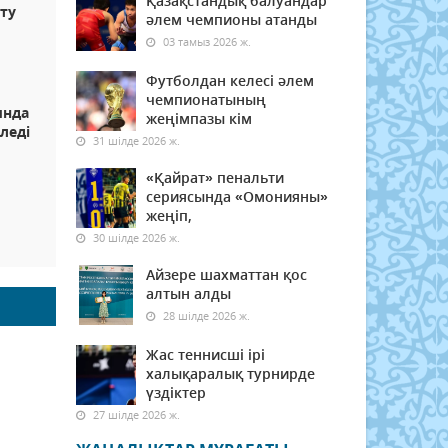
Қазақстандық балуандар
ту
әлем чемпионы атанды
03 тамыз 2026 ж.
Футболдан келесі әлем
чемпионатының
ында
жеңімпазы кім
іледі
31 шілде 2026 ж.
«Қайрат» пенальти
сериясында «Омонияны»
Ы
жеңіп,
30 шілде 2026 ж.
Айзере шахматтан қос
алтын алды
28 шілде 2026 ж.
Жас теннисші ірі
халықаралық турнирде
үздіктер
27 шілде 2026 ж.