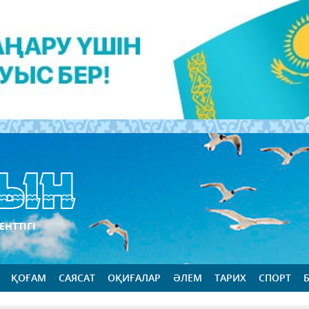
ЕНТТІГІ
ҚОҒАМ
САЯСАТ
ОҚИҒАЛАР
ӘЛЕМ
ТАРИХ
СПОРТ