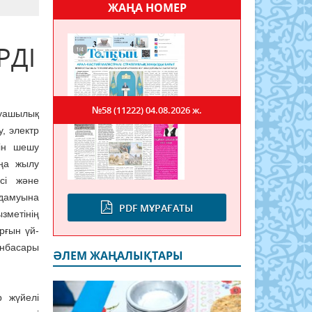
ЖАҢА НОМЕР
РДІ
№58 (11222)
04.08.2026 ж.
уашылық
, электр
ін шешу
ңа жылу
сі және
 дамуына
PDF МҰРАҒАТЫ
ызметінің
рғын үй-
нбасары
ӘЛЕМ ЖАҢАЛЫҚТАРЫ
р жүйелі