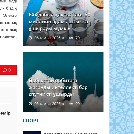
дық елді
- біздің
БҰҰ дабыл қақты: Тағы 50
. Электр
миллион адам аштыққа
ын ыстық
ұшырауы мүмкін
ол толық
ы аяқтап,
06 тамыз 2026 ж.
70
0
Өзбекстан орбитаға
жасанды интеллекті бар
спутникті ұшырды
05 тамыз 2026 ж.
90
көмір
СПОРТ