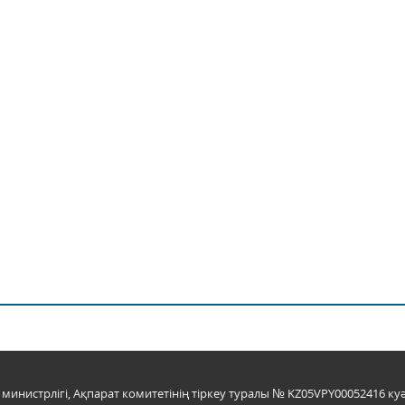
инистрлігі, Ақпарат комитетінің тіркеу туралы № KZ05VPY00052416 куә