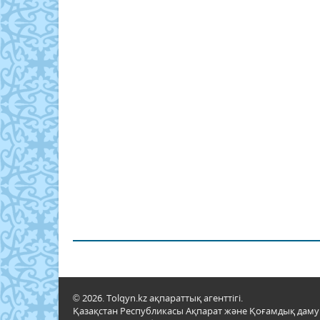
© 2026. Tolqyn.kz ақпараттық агенттігі.
Қазақстан Республикасы Ақпарат және Қоғамдық даму м