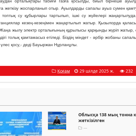
аудан орталықтары табиғи газға қосылды, биыл бірнеше ауыл
зға жеткізу жоспарланып отыр. Ауылдарды сапалы ауыз сумен қамту 
 топтық су құбырлары тартылып, ішкі су жүйелері жаңартылуда
станциялар кезең-кезеңімен жаңартылып жатыр. Қызылорда қалас
 Жаңа жылу электр орталығының құрылысы қарқынды жүріп жатыр, 
дігі толық қамтамасыз етіледі. Біздің міндет - әрбір жобаны сапал
үлес қосу,- деді Бауыржан Нұрланұлы.
Қоғам
29 шілде 2025 ж.
232
Облысқа 138 мың тонна 
жеткізілген
---