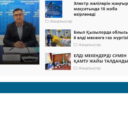
Электр желілерін жаңғыр
мақсатында 10 жоба
әзірленеді
Жаңалықтар
Биыл Қызылорда облыс
6 елді мекенге газ жүргіз
Жаңалықтар
ЕЛДІ МЕКЕНДЕРДІ СУМЕН
ҚАМТУ ЖАЙЫ ТАЛДАНД
Жаңалықтар