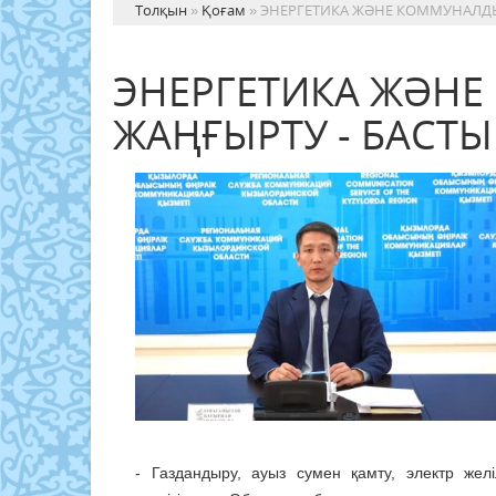
Толқын
»
Қоғам
» ЭНЕРГЕТИКА ЖӘНЕ КОММУНАЛДЫ
ЭНЕРГЕТИКА ЖӘНЕ
ЖАҢҒЫРТУ - БАСТ
- Газдандыру, ауыз сумен қамту, электр жел