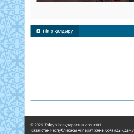
Пікір қалдыру
© 2026. Tolqyn.kz ақпараттық агенттігі.
Қазақстан Республикасы Ақпарат және Қоғамдық даму м