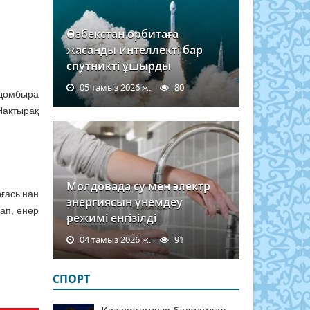
Өзбекстан орбитаға
жасанды интеллекті бар
спутникті ұшырды
05 тамыз 2026 ж.
80
 домбыра
Нақтырақ
Молдовада су мен электр
рғасынан
энергиясын үнемдеу
ап, өнер
режимі енгізілді
04 тамыз 2026 ж.
91
СПОРТ