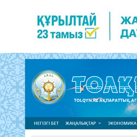
TOLQYN.KZ АҚПАРАТТЫҚ АГ
НЕГІЗГІ БЕТ
ЖАҢАЛЫҚТАР
ЭКОНОМИКА