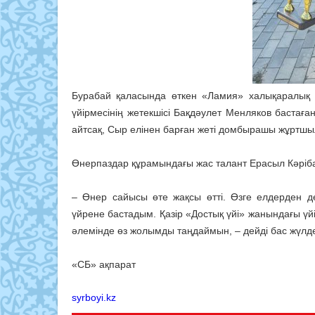
Бурабай қаласында өткен «Ламия» халықаралық
үйірмесінің жетекшісі Бақдәулет Менляков бастаға
айтсақ, Сыр елінен барған жеті домбырашы жұртшыл
Өнерпаздар құрамындағы жас талант Ерасыл Кәріба
– Өнер сайысы өте жақсы өтті. Өзге елдерден д
үйрене бастадым. Қазір «Достық үйі» жанындағы үй
әлемінде өз жолымды таңдаймын, – дейді бас жүлде
«СБ» ақпарат
syrboyi.kz