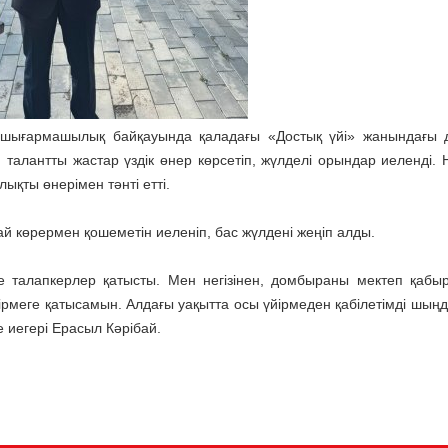
 шығармашылық байқауында қаладағы «Достық үйі» жанындағы
н талантты жастар үздік өнер көрсетіп, жүлделі орындар иеленді. 
ықты өнерімен тәнті етті.
й көрермен қошеметін иеленіп, бас жүлдені жеңіп алды.
е талапкерлер қатысты. Мен негізінен, домбыраны мектеп қабы
ірмеге қатысамын. Алдағы уақытта осы үйірмеден қабілетімді шыңд
 иегері Ерасыл Кәрібай.