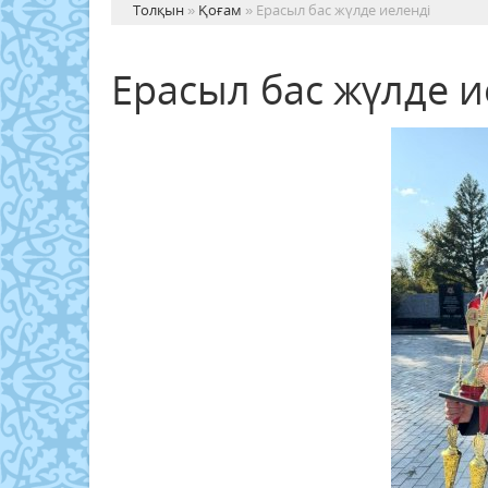
Толқын
»
Қоғам
» Ерасыл бас жүлде иеленді
Ерасыл бас жүлде и