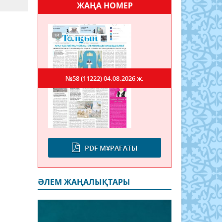
ЖАҢА НОМЕР
№58 (11222)
04.08.2026 ж.
PDF МҰРАҒАТЫ
ӘЛЕМ ЖАҢАЛЫҚТАРЫ