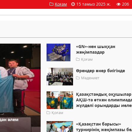
Қоғам
15 тамыз 2025 ж.
206
«GN»-нен шыққан
жеңімпаздар
Қоғам
Өрендер өнер биігінде
Мәдениет
Қазақстандық оқушылар
АҚШ-та өткен олимпиад
жүлделі орындарды иеле
Қоғам
дан әлем
«Қазақстан барысы»
турнирінің жеңімпазы бел