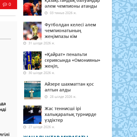
Қазақстандық балуандар
0
әлем чемпионы атанды
03 тамыз 2026 ж.
Футболдан келесі әлем
чемпионатының
жеңімпазы кім
31 шілде 2026 ж.
«Қайрат» пенальти
сериясында «Омонияны»
жеңіп,
30 шілде 2026 ж.
Айзере шахматтан қос
алтын алды
28 шілде 2026 ж.
ада
Жас теннисші ірі
нді
халықаралық турнирде
үздіктер
27 шілде 2026 ж.
гілі