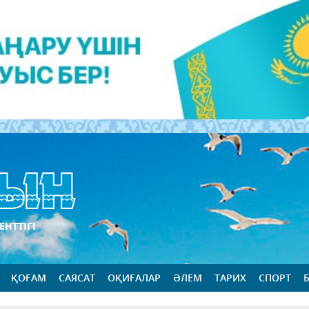
ЕНТТІГІ
ҚОҒАМ
САЯСАТ
ОҚИҒАЛАР
ӘЛЕМ
ТАРИХ
СПОРТ