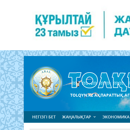
TOLQYN.KZ АҚПАРАТТЫҚ АГ
НЕГІЗГІ БЕТ
ЖАҢАЛЫҚТАР
ЭКОНОМИКА