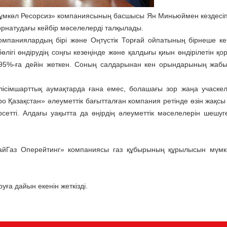
 Құмкөл Ресорсиз» компаниясының басшысы Ян Миньюймен кездесіп
орнатудағы кейбір мәселелерді талқылады.
 компаниялардың бірі және Оңтүстік Торғай ойпатының бірнеше к
лігі өндірудің соңғы кезеңінде және қалдығы қиын өндірілетін қор
ы 95%-ға дейін жеткен. Соның салдарынан кен орындарының жаб
лісімшарттық аумақтарда ғана емес, болашағы зор жаңа учаске
о Қазақстан» әлеуметтік бағытталған компания ретінде өзін жақсы
сетті. Алдағы уақытта да өңірдің әлеуметтік мәселелерін шешуг
айГаз Оперейтинг» компаниясы газ құбырының құрылысын мүмкі
ға дайын екенін жеткізді.