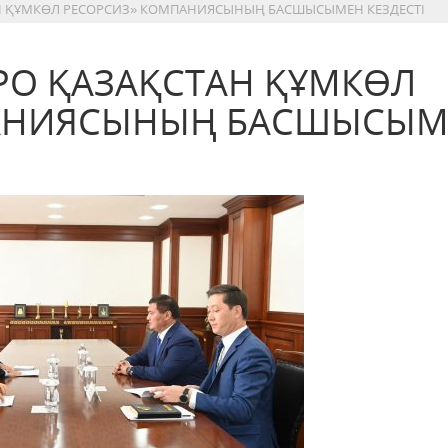
АН ҚҰМКӨЛ РЕСОРСИЗ» КОМПАНИЯСЫНЫҢ БАСШЫСЫМЕН КЕЗДЕСТІ
ТРО ҚАЗАҚСТАН ҚҰМКӨЛ
ПАНИЯСЫНЫҢ БАСШЫСЫМ