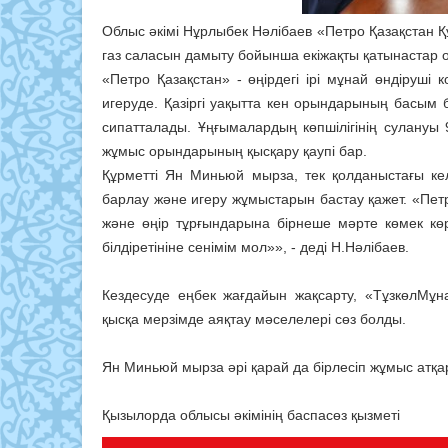
Облыс әкімі Нұрлыбек Нәлібаев «Петро Қазақстан
газ саласын дамыту бойынша екіжақты қатынастар 
«Петро Қазақстан» - өңірдегі ірі мұнай өндіруші
игеруде. Қазіргі уақытта кен орындарының басым бө
сипатталады. Ұңғымалардың көпшілігінің сулану
жұмыс орындарының қысқару қаупі бар.
Құрметті Ян Миньюй мырза, тек қолданыстағы ке
барлау және игеру жұмыстарын бастау қажет. «Петр
және өңір тұрғындарына бірнеше мәрте көмек көр
білдіретініне сенімім мол»», - деді Н.Нәлібаев.
Кездесуде еңбек жағдайын жақсарту, «ТұзкөлМұн
қысқа мерзімде аяқтау мәселелері сөз болды.
Ян Миньюй мырза әрі қарай да бірлесіп жұмыс атқару
Қызылорда облысы әкімінің баспасөз қызметі