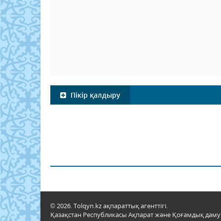
Пікір қалдыру
© 2026. Tolqyn.kz ақпараттық агенттігі.
Қазақстан Республикасы Ақпарат және Қоғамдық даму м