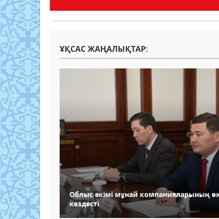
ҰҚСАС ЖАҢАЛЫҚТАР:
Облыс әкімі мұнай компанияларының өк
кездесті