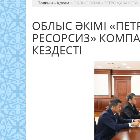
Толқын
»
Қоғам
» ОБЛЫС ӘКІМІ «ПЕТРО ҚАЗАҚСТ
ОБЛЫС ӘКІМІ «ПЕ
РЕСОРСИЗ» КОМ
КЕЗДЕСТІ