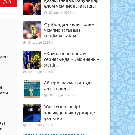
Қазақстандық балуандар
0
әлем чемпионы атанды
03 тамыз 2026 ж.
Футболдан келесі әлем
чемпионатының
жеңімпазы кім
31 шілде 2026 ж.
л
«Қайрат» пенальти
імен
сериясында «Омонияны»
жеңіп,
30 шілде 2026 ж.
Айзере шахматтан қос
ы
алтын алды
дағы
28 шілде 2026 ж.
Жас теннисші ірі
халықаралық турнирде
үздіктер
ғы
27 шілде 2026 ж.
т