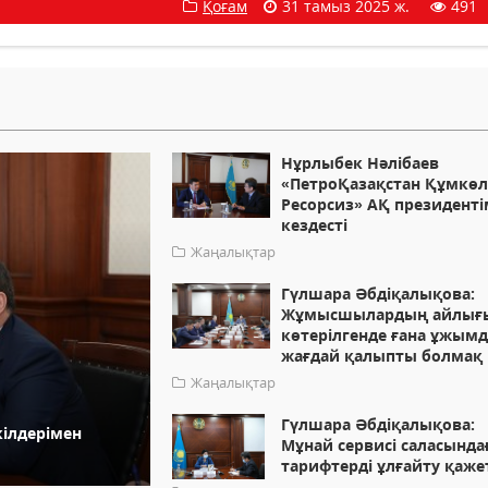
Қоғам
31 тамыз 2025 ж.
491
Нұрлыбек Нәлібаев
«ПетроҚазақстан Құмкө
Ресорсиз» АҚ президент
кездесті
Жаңалықтар
Гүлшара Әбдіқалықова:
Жұмысшылардың айлығ
көтерілгенде ғана ұжым
жағдай қалыпты болмақ
Жаңалықтар
Гүлшара Әбдіқалықова:
ілдерімен
Мұнай сервисі саласында
тарифтерді ұлғайту қаже