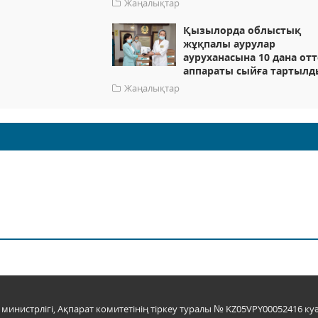
Жаңалықтар
Қызылорда облыстық
жұқпалы аурулар
ауруханасына 10 дана отт
аппараты сыйға тартылд
Жаңалықтар
инистрлігі, Ақпарат комитетінің тіркеу туралы № KZ05VPY00052416 куә