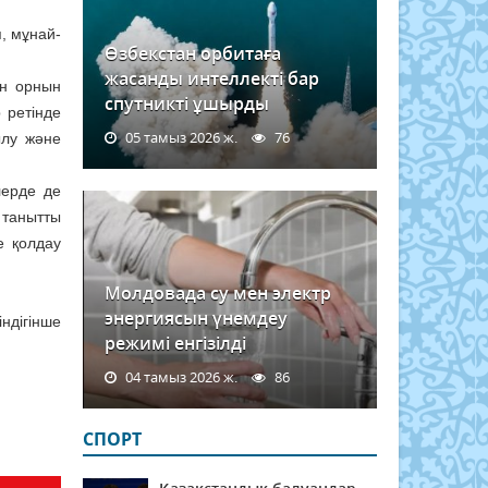
, мұнай-
Өзбекстан орбитаға
жасанды интеллекті бар
ен орнын
спутникті ұшырды
 ретінде
05 тамыз 2026 ж.
76
ылу және
лерде де
 танытты
е қолдау
Молдовада су мен электр
энергиясын үнемдеу
ндігінше
режимі енгізілді
04 тамыз 2026 ж.
86
СПОРТ