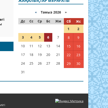
ЖАҢАЛЫҚТАР МҰРАҒАТЫ
«
Тамыз 2026 »
егі
Дс
Сс
Ср
Бс
Жм
Сб
Жс
ы
1
2
3
4
5
6
7
8
9
10
11
12
13
14
15
16
17
18
19
20
21
22
23
24
25
26
27
28
29
30
31
лігі