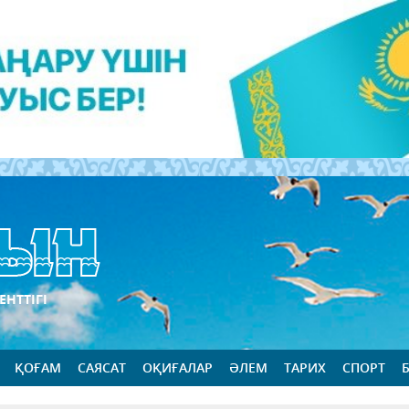
ЕНТТІГІ
ҚОҒАМ
САЯСАТ
ОҚИҒАЛАР
ӘЛЕМ
ТАРИХ
СПОРТ