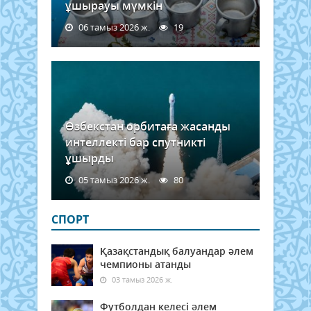
ұшырауы мүмкін
06 тамыз 2026 ж.
19
Өзбекстан орбитаға жасанды
интеллекті бар спутникті
ұшырды
05 тамыз 2026 ж.
80
СПОРТ
Қазақстандық балуандар әлем
чемпионы атанды
03 тамыз 2026 ж.
Футболдан келесі әлем