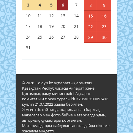
3
4
5
6
7
8
9
10
11
12
13
14
15
16
17
18
19
20
21
22
23
24
25
26
27
28
29
30
31
© 2026. Tolqyn.kz ақпараттық агенттігі.
Қазақстан Республикасы Ақпарат және
Қоғамдық даму министрлігі, Ақпарат
комитетінің тіркеу туралы № KZ05VPY00052416
куәлігі 21.07.2022 жылы берілген.
® Агенттік сайтында жарияланған барлық
мақалалар мен фото-бейне материалдардың
авторлық құқықтары қорғалған.
Материалдарды пайдаланған жағдайда сілтеме
жасалуы міндетті.