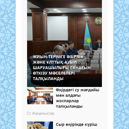
ЖИЫН-ТЕРІМГЕ ӘЗІРЛІК
ЖӘНЕ ҰЛТТЫҚ АУЫЛ
ШАРУАШЫЛЫҒЫ САНАҒЫН
ӨТКІЗУ МӘСЕЛЕЛЕРІ
ТАЛҚЫЛАНДЫ
Өңірдегі су жағдайы
мен алдағы
жоспарлар
талқыланды
Жаңалықтар
Сыр өңірінде күріш