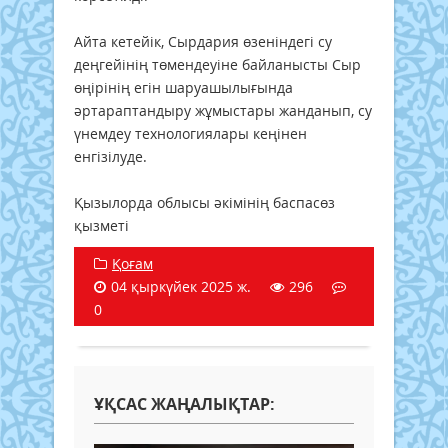
Айта кетейік, Сырдария өзеніндегі су
деңгейінің төмендеуіне байланысты Сыр
өңірінің егін шаруашылығында
әртараптандыру жұмыстары жанданып, су
үнемдеу технологиялары кеңінен
енгізілуде.
Қызылорда облысы әкімінің баспасөз
қызметі
Қоғам
04 қыркүйек 2025 ж.
296
0
ҰҚСАС ЖАҢАЛЫҚТАР: