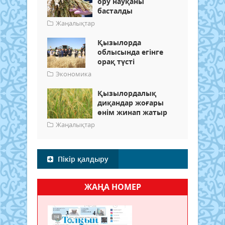
ору науқаны
басталды
Жаңалықтар
Қызылорда
облысында егінге
орақ түсті
Экономика
Қызылордалық
диқандар жоғары
өнім жинап жатыр
Жаңалықтар
Пікір қалдыру
ЖАҢА НОМЕР