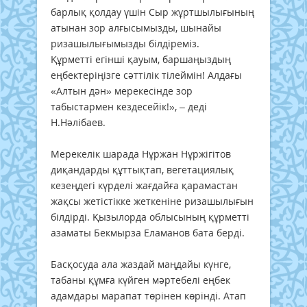
барлық қолдау үшін Сыр жұртшылығының
атынан зор алғысымызды, шынайы
ризашылығымызды білдіреміз.
Құрметті егінші қауым, баршаңыздың
еңбектеріңізге сәттілік тілеймін! Алдағы
«Алтын дән» мерекесінде зор
табыстармен кездесейік!», – деді
Н.Нәлібаев.
Мерекелік шарада Нұржан Нұржігітов
диқандарды құттықтап, вегетациялық
кезеңдегі күрделі жағдайға қарамастан
жақсы жетістікке жеткеніне ризашылығын
білдірді. Қызылорда облысының құрметті
азаматы Бекмырза Еламанов бата берді.
Басқосуда ала жаздай маңдайы күнге,
табаны құмға күйген мәртебелі еңбек
адамдары марапат төрінен көрінді. Атап