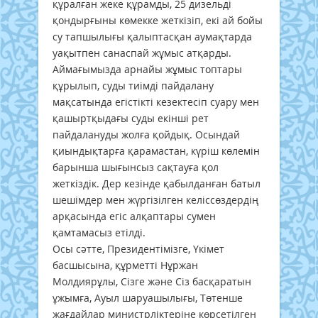
құралған жеке құрамды, 25 дизельді
қондырғыны көмекке жеткізіп, екі ай бойы
су тапшылығы қалыптасқан аумақтарда
уақытпен санаспай жұмыс атқарды.
Аймағымызда арнайы жұмыс топтары
құрылып, суды тиімді пайдалану
мақсатында егістікті кезектесіп суару мен
қашыртқыдағы суды екінші рет
пайдалануды жолға қойдық. Осындай
қиындықтарға қарамастан, күріш көлемін
барынша шығынсыз сақтауға қол
жеткіздік. Дер кезінде қабылданған батыл
шешімдер мен жүргізілген келіссөздердің
арқасында егіс алқаптары сумен
қамтамасыз етілді.
Осы сәтте, Президентімізге, Үкімет
басшысына, құрметті Нұржан
Молдиярұлы, Сізге және Сіз басқаратын
ұжымға, Ауыл шаруашылығы, Төтенше
жағдайлар министрліктеріне көрсетілген