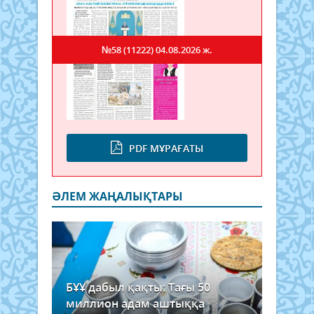
№58 (11222)
04.08.2026 ж.
PDF МҰРАҒАТЫ
ӘЛЕМ ЖАҢАЛЫҚТАРЫ
БҰҰ дабыл қақты: Тағы 50
миллион адам аштыққа