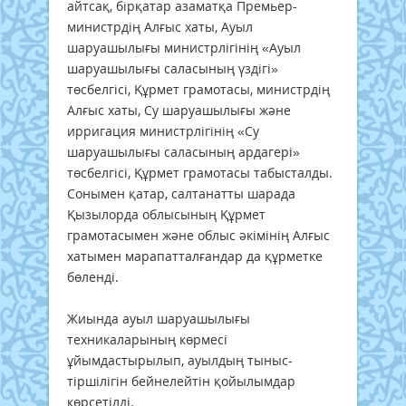
айтсақ, бірқатар азаматқа Премьер-
министрдің Алғыс хаты, Ауыл
шаруашылығы министрлігінің «Ауыл
шаруашылығы саласының үздігі»
төсбелгісі, Құрмет грамотасы, министрдің
Алғыс хаты, Су шаруашылығы және
ирригация министрлігінің «Су
шаруашылығы саласының ардагері»
төсбелгісі, Құрмет грамотасы табысталды.
Сонымен қатар, салтанатты шарада
Қызылорда облысының Құрмет
грамотасымен және облыс әкімінің Алғыс
хатымен марапатталғандар да құрметке
бөленді.
Жиында ауыл шаруашылығы
техникаларының көрмесі
ұйымдастырылып, ауылдың тыныс-
тіршілігін бейнелейтін қойылымдар
көрсетілді.