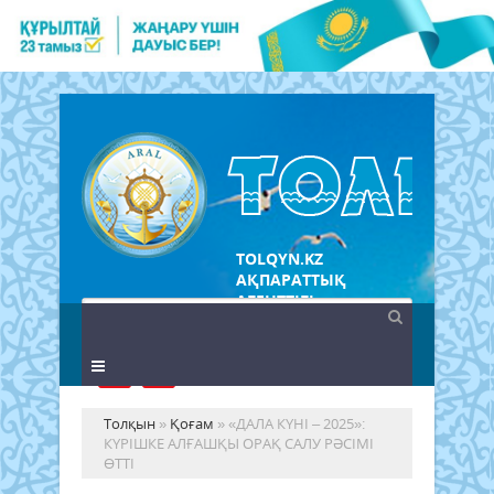
TOLQYN.KZ
АҚПАРАТТЫҚ
АГЕНТТІГІ
Толқын
»
Қоғам
» «ДАЛА КҮНІ – 2025»:
КҮРІШКЕ АЛҒАШҚЫ ОРАҚ САЛУ РӘСІМІ
ӨТТІ