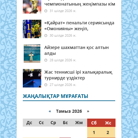
чемпионатының жеңімпазы кім
31 шілде 2026 ж.
«Қайрат» пенальти сериясында
«Омонияны» жеңіп,
30 шілде 2026 ж.
Айзере шахматтан қос алтын
алды
28 шілде 2026 ж.
Жас теннисші ірі халықаралық
турнирде үздіктер
27 шілде 2026 ж.
ЖАҢАЛЫҚТАР МҰРАҒАТЫ
«
Тамыз 2026 »
Дс
Сс
Ср
Бс
Жм
Сб
Жс
1
2