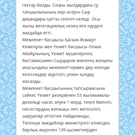
гектар болды. Соңғы жылдардағы су
тапшылығының кері әсерін Сыр
диқандары қатты сезініп келеді. Осы
жылы вегетациялық кезең өте күрделі
жағдайда өтті.
Мемлекет басшысы Қасым-Жомарт
Кемелұлы мен Үкімет басшысы Олжас
Абайұлының, Үкімет мүшелерінің
бастамасымен Сырдария өзенінің жоғарғы
ағысындағы мемлекеттермен дер кезінде
келіссөздер жүргізіп, үлкен қолдау
жасалды.
Мемлекет басшысының тапсырмасына
сәйкес Үкімет резервінен 53 жылжымалы-
дизельді насос алуға 1 млрд. теңге бөлініп,
насостардың алғашқы легі жеткізіліп,
шаруалар игілігіне пайдаланды.
Төтенше жағдайлар министрлігі еліміздің
барлық өңірінен 139 қызметкерден