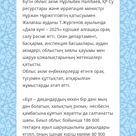
Бүгін облыс әкімі Нұрлыбек Нәлібаев, ҚР Су
ресурстары және ирригация министрі
Нұржан Нұржігітовтің қатысуымен
Жалағаш ауданы Т.Жүргенов ауылында
«Дала күні – 2025» күрішке алғашқы орақ
салу рәсімі өтті. Оған департамент,
басқарма, инспекция басшылары, аудан
әкімдері, облыстың зиялы қауымы мен
шаруа қожалықтарының жетекшілері
қатысты.
Облыс әкімі еңбеккерлерді егінге орақ
түсуімен құттықтап, атқарылған
жұмыстарды атап өтті.
«Бұл – диқандардың еккен бір дәні мың
дән болатын, халықтың ризық- несібесін
қамбасына құятын жауапты да салтанатты
шағы. Биыл облыс бойынша 186 600
гектарға ауыл шаруашылығы дақылдары
егіліп, оның ішінде күріш көлемі 80 900