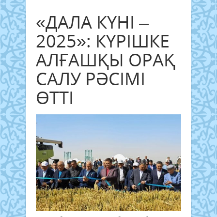
«ДАЛА КҮНІ –
2025»: КҮРІШКЕ
АЛҒАШҚЫ ОРАҚ
САЛУ РӘСІМІ
ӨТТІ