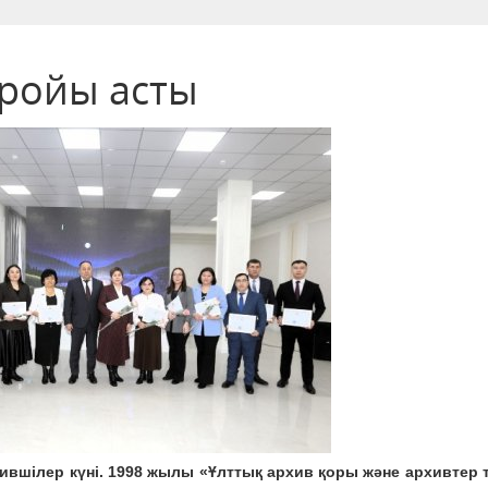
ройы асты
хившілер күні. 1998 жылы «Ұлттық архив қоры және архивтер