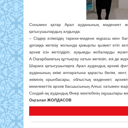
Сонымен қатар Арал ауданының мәдениет жә
қатысушылардың алдында:
– Сіздер еліміздің тарихи-мәдени мұрасы мен бағ
ұрпаққа жеткізу жолында қажырлы қызмет етіп келес
архив ісін жетілдіріп, ауқымды жобаларды жүз
А.Оңғарбаевтың құттықтау хатын жеткізіп, өзі де жү
Шараға қатысушыларға Арал аудандық архиві фил
ауданының әкімі аппаратына қарасты бөлім, кент
әкімінің орынбасары, облыстық мәдениет, архив
мемлекеттік архив басшысының Алғыс хатымен мар
Сондай-ақ аудандық Өнер мектебінің оқушылары 
Оңталап ЖОЛДАСОВ