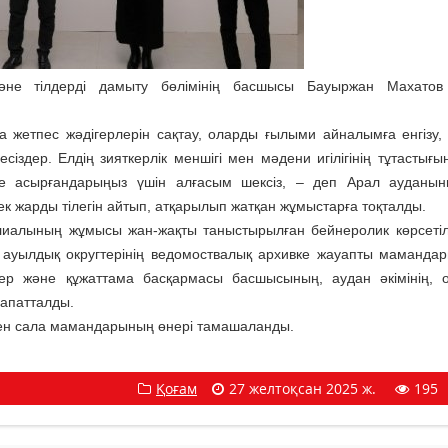
не тілдерді дамыту бөлімінің басшысы Бауыржан Махатов
а жетпес жәдігерлерін сақтау, оларды ғылыми айналымға енгізу,
іздер. Елдің зияткерлік меншігі мен мәдени игілігінің тұтастығын
еге асырғандарыңыз үшін алғасым шексіз, – деп Арал ауданын
рек жарды тілегін айтып, атқарылып жатқан жұмыстарға тоқталды.
иалының жұмысы жан-жақты таныстырылған бейнеролик көрсетіл
, ауылдық округтерінің ведомоствалық архивке жауапты маманда
тер және құжаттама басқармасы басшысының, аудан әкімінің, 
апатталды.
мен сала мамандарының өнері тамашаланды.
Қоғам
27 желтоқсан 2025 ж.
195