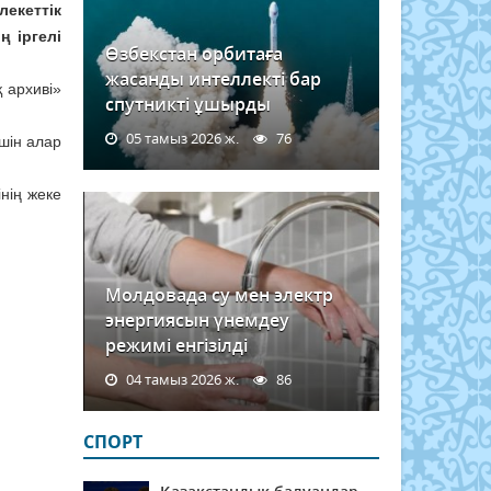
екеттік
 іргелі
Өзбекстан орбитаға
жасанды интеллекті бар
 архиві»
спутникті ұшырды
05 тамыз 2026 ж.
76
шін алар
нің жеке
Молдовада су мен электр
энергиясын үнемдеу
режимі енгізілді
04 тамыз 2026 ж.
86
СПОРТ