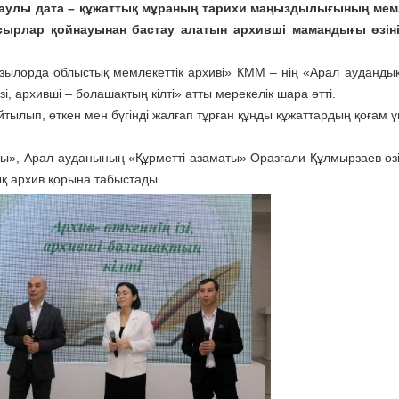
таулы дата – құжаттық мұраның тарихи маңыздылығының мемл
сырлар қойнауынан бастау алатын архивші мамандығы өзінің
зылорда облыстық мемлекеттік архиві» КММ – нің «Арал аудандық
 архивші – болашақтың кілті» атты мерекелік шара өтті.
лып, өткен мен бүгінді жалғап тұрған құнды құжаттардың қоғам ү
ы», Арал ауданының «Құрметті азаматы» Оразғали Құлмырзаев өзі
ық архив қорына табыстады.