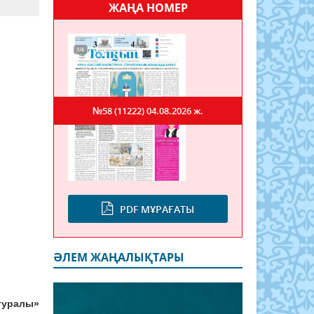
ЖАҢА НОМЕР
№58 (11222)
04.08.2026 ж.
PDF МҰРАҒАТЫ
ӘЛЕМ ЖАҢАЛЫҚТАРЫ
 туралы»