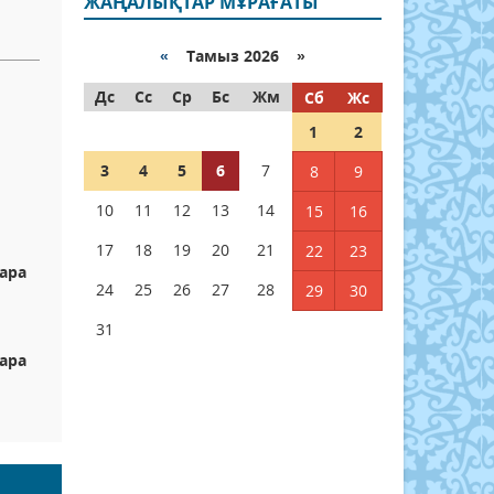
ЖАҢАЛЫҚТАР МҰРАҒАТЫ
«
Тамыз 2026 »
Дс
Сс
Ср
Бс
Жм
Сб
Жс
1
2
3
4
5
6
7
8
9
10
11
12
13
14
15
16
17
18
19
20
21
22
23
ара
24
25
26
27
28
29
30
31
ара