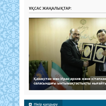
ҰҚСАС ЖАҢАЛЫҚТАР:
Қазақстан мен Иран архив және кітапхана
саласындағы ынтымақтастықты нығайт
Пікір қалдыру