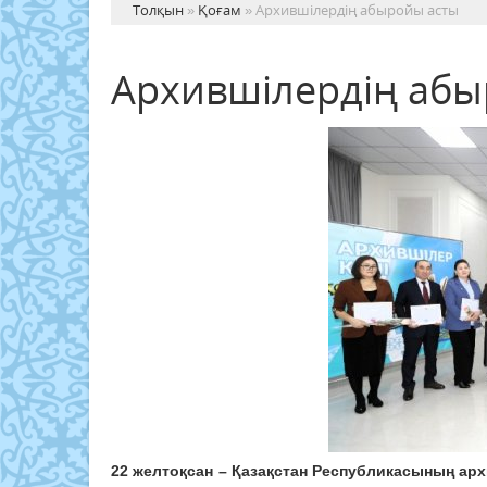
Толқын
»
Қоғам
» Архившілердің абыройы асты
Архившілердің абы
22 желтоқсан – Қазақстан Республикасының ар