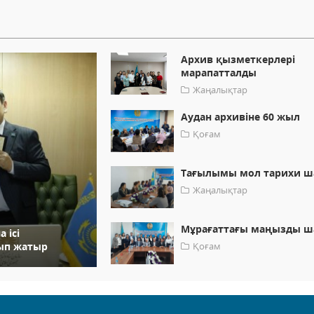
Архив қызметкерлері
марапатталды
Жаңалықтар
Аудан архивіне 60 жыл
Қоғам
Тағылымы мол тарихи ш
Жаңалықтар
Мұрағаттағы маңызды ш
 ісі
ып жатыр
Қоғам