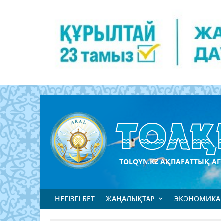
TOLQYN.KZ АҚПАРАТТЫҚ АГ
НЕГІЗГІ БЕТ
ЖАҢАЛЫҚТАР
ЭКОНОМИКА