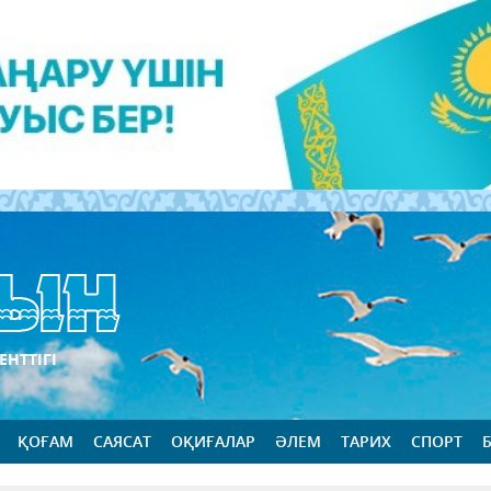
ЕНТТІГІ
ҚОҒАМ
САЯСАТ
ОҚИҒАЛАР
ӘЛЕМ
ТАРИХ
СПОРТ