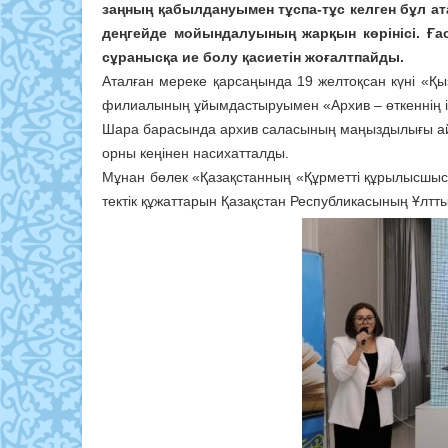
заңның қабылдануымен тұспа-тұс келген бұл а
деңгейде мойындалуының жарқын көрінісі. Ға
сұранысқа ие болу қасиетін жоғалтпайды.
Аталған мереке қарсаңында 19 желтоқсан күні «Қы
филиалының ұйымдастыруымен «Архив – өткеннің ізі,
Шара барасында архив саласының маңыздылығы айты
орны кеңінен насихатталды.
Мұнан бөлек «Қазақстанның «Құрметті құрылысшыс
тектік құжаттарын Қазақстан Республикасының Ұлтт