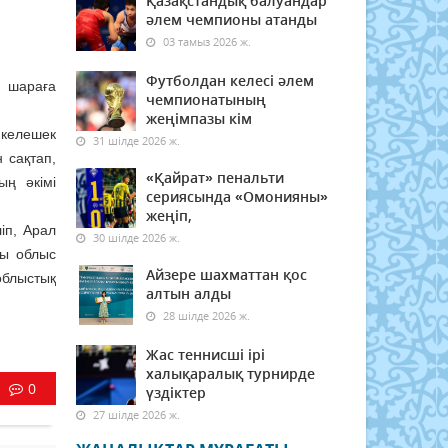
Қазақстандық балуандар
әлем чемпионы атанды
03 тамыз 2026 ж.
Футболдан келесі әлем
 шараға
чемпионатының
жеңімпазы кім
 келешек
31 шілде 2026 ж.
 сақтап,
«Қайрат» пенальти
ың әкімі
сериясында «Омонияны»
жеңіп,
іп, Арал
30 шілде 2026 ж.
ры облыс
Айзере шахматтан қос
облыстық
алтын алды
28 шілде 2026 ж.
Жас теннисші ірі
халықаралық турнирде
0
үздіктер
27 шілде 2026 ж.