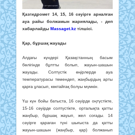
Қазгидромет 14, 15, 16 cәуірге арналған
ауа райы болжамын жариялады, - деп
хабарлайды
Massaget.kz
тілшісі.
Қар, бұршақ жауады
Алдағы күндері Қазақстанның басым
бөлігінде бұлтты болып, жауын-шашын
жауады. Солтүстік өңірлерде ауа
температурасы төмендеп, жаңбырдың арты
қарға ұласып, көктайғақ болуы мүмкін.
Үш күн бойы батыста, 16 сәуірде оңтүстікте,
15-16 сәуірде солтүстікте, орталықта қатты
жаңбыр, бұршақ жауып, жел соғады. 14
сәуірге қараған түні шығыста да қатты
жауын-шашын (жаңбыр, қар) болжанып