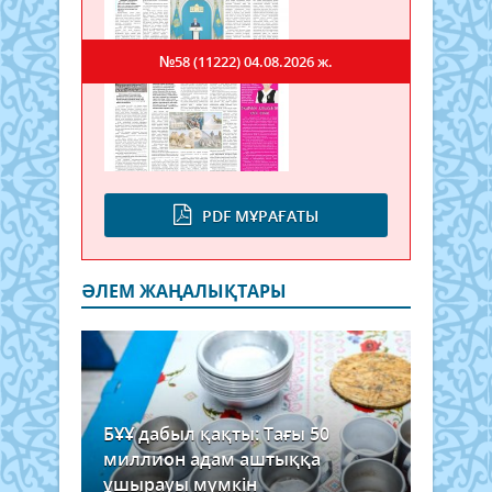
№58 (11222)
04.08.2026 ж.
PDF МҰРАҒАТЫ
ӘЛЕМ ЖАҢАЛЫҚТАРЫ
БҰҰ дабыл қақты: Тағы 50
миллион адам аштыққа
ұшырауы мүмкін