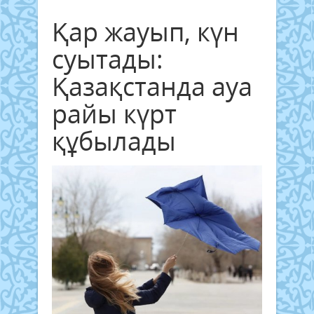
Қар жауып, күн
суытады:
Қазақстанда ауа
райы күрт
құбылады