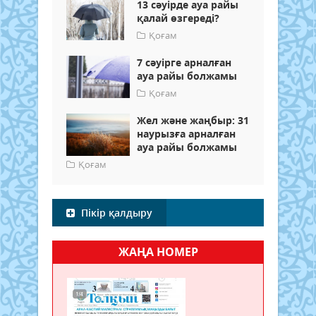
13 сәуірде ауа райы
қалай өзгереді?
Қоғам
7 сәуірге арналған
ауа райы болжамы
Қоғам
Жел және жаңбыр: 31
наурызға арналған
ауа райы болжамы
Қоғам
Пікір қалдыру
ЖАҢА НОМЕР