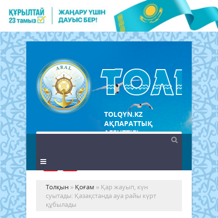
TOLQYN.KZ
АҚПАРАТТЫҚ
АГЕНТТІГІ
Толқын
»
Қоғам
» Қар жауып, күн
суытады: Қазақстанда ауа райы күрт
құбылады