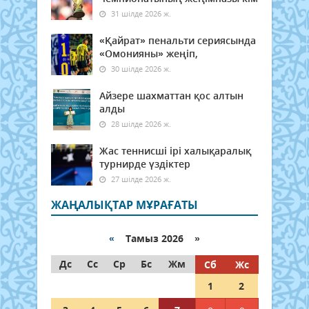
31 шілде 2026 ж.
«Қайрат» пенальти сериясында
«Омонияны» жеңіп,
30 шілде 2026 ж.
Айзере шахматтан қос алтын
алды
28 шілде 2026 ж.
Жас теннисші ірі халықаралық
турнирде үздіктер
27 шілде 2026 ж.
ЖАҢАЛЫҚТАР МҰРАҒАТЫ
«
Тамыз 2026 »
Дс
Сс
Ср
Бс
Жм
Сб
Жс
1
2