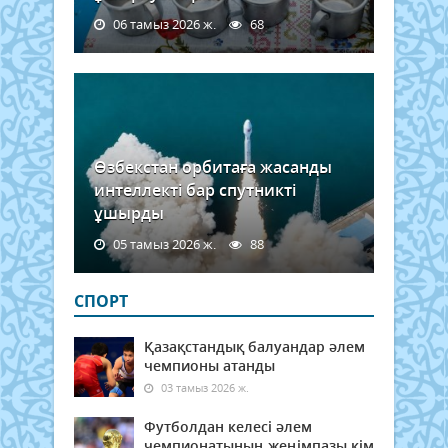
06 тамыз 2026 ж.
68
Өзбекстан орбитаға жасанды
интеллекті бар спутникті
ұшырды
05 тамыз 2026 ж.
88
СПОРТ
Қазақстандық балуандар әлем
чемпионы атанды
03 тамыз 2026 ж.
Футболдан келесі әлем
чемпионатының жеңімпазы кім