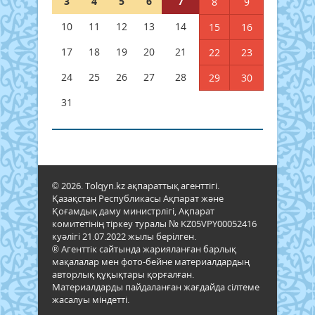
3
4
5
6
7
8
9
10
11
12
13
14
15
16
17
18
19
20
21
22
23
24
25
26
27
28
29
30
31
© 2026. Tolqyn.kz ақпараттық агенттігі.
Қазақстан Республикасы Ақпарат және
Қоғамдық даму министрлігі, Ақпарат
комитетінің тіркеу туралы № KZ05VPY00052416
куәлігі 21.07.2022 жылы берілген.
® Агенттік сайтында жарияланған барлық
мақалалар мен фото-бейне материалдардың
авторлық құқықтары қорғалған.
Материалдарды пайдаланған жағдайда сілтеме
жасалуы міндетті.