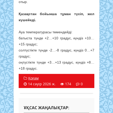
отыр.
Қазақстан бойынша тұман түсіп, жел
күшейеді.
Ауа температурасы төмендейді:
батыста түнде +2…+10 градус, күндіз +10…
+15 градус;
солтүстікте түнде -2…-8 градус, күндіз 0…+7
градус;
оңтүстікте түнде +3…+13 градус, күндіз +8…
+18 градус.
Қоғам
14 сәуір 2026 ж.
174
0
ҰҚСАС ЖАҢАЛЫҚТАР: