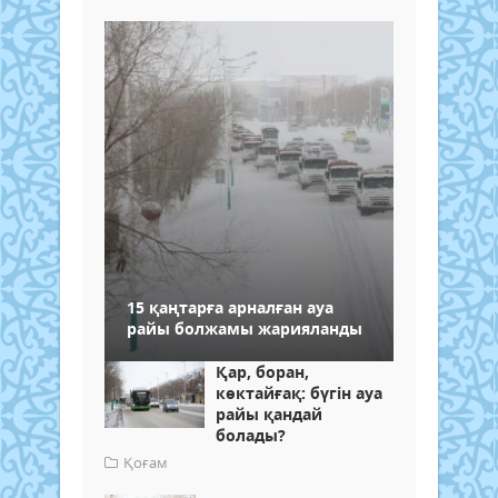
15 қаңтарға арналған ауа
райы болжамы жарияланды
Қар, боран,
көктайғақ: бүгін ауа
райы қандай
болады?
Қоғам