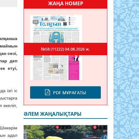
ЖАҢА НОМЕР
апқанша
рмаймын
№58 (11222)
04.08.2026 ж.
ан сөзі,
лар деп
к етуі,
 ізгі іс
PDF МҰРАҒАТЫ
уыстарға
 әкеліп,
ӘЛЕМ ЖАҢАЛЫҚТАРЫ
 Шәкәрім
тын адал