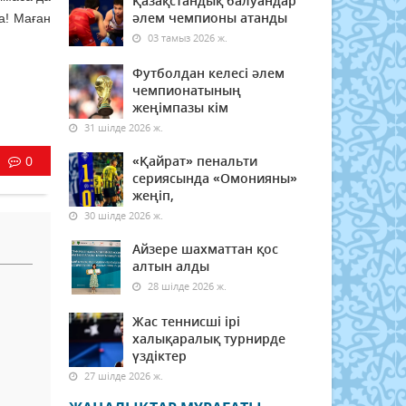
Қазақстандық балуандар
әлем чемпионы атанды
а! Маған
03 тамыз 2026 ж.
Футболдан келесі әлем
чемпионатының
жеңімпазы кім
31 шілде 2026 ж.
0
«Қайрат» пенальти
сериясында «Омонияны»
жеңіп,
30 шілде 2026 ж.
Айзере шахматтан қос
алтын алды
28 шілде 2026 ж.
Жас теннисші ірі
халықаралық турнирде
үздіктер
27 шілде 2026 ж.