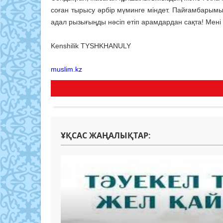
соған тырысу әрбір мүминге міндет. Пайғамбарымыз 
адал рызығыңды нәсіп етіп арамдардан сақта! Мені 
Kenshilik TYSHKHANULY
muslim.kz
ҰҚСАС ЖАҢАЛЫҚТАР: