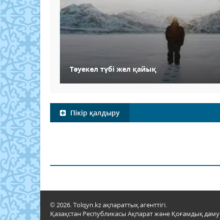
Тәуекел түбі жел қайық
Пікір қалдыру
© 2026. Tolqyn.kz ақпараттық агенттігі.
Қазақстан Республикасы Ақпарат және Қоғамдық даму м