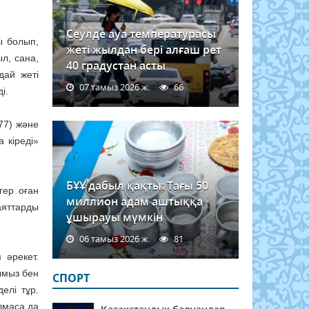
Сеулде ауа температурасы
ы болып,
жеті жылдан бері алғаш рет
ыл, сана,
40 градустан асты
дай жеті
07 тамыз 2026 ж.
66
і.
77) және
 кіреді»
БҰҰ дабыл қақты: Тағы 50
гер оған
миллион адам аштыққа
аяттарды
ұшырауы мүмкін
06 тамыз 2026 ж.
81
 әрекет.
ымыз бен
СПОРТ
елі тұр.
лмаса да