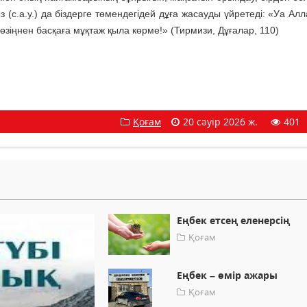
(с.а.у.) да біздерге төмендегідей дұға жасауды үйретеді: «Уа Алл
өзіңнен басқаға мұқтаж қыла көрме!» (Тирмизи, Дұғалар, 110)
Қоғам
20 сәуір 2026 ж.
401
Еңбек етсең еленерсің
Қоғам
Еңбек – өмір ажары
Қоғам