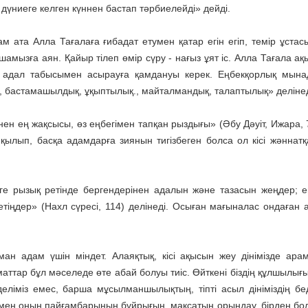
 дүниеге келген күннен бастап тәрбиелейді» дейді.
 ата Алла Тағалаға ғибадат етумен қатар егін егіп, темір ұстас
амызға аян. Қайыр тілеп өмір сүру - нағыз ұят іс. Алла Тағала ақ
з адал табысымен асырауға қамдануы керек. Еңбекқорлық мына
ық, бастамашылдық, ұқыптылық., майталмандық, талаптылық» делінед
н ең жақсысы, өз еңбегімен тапқан рыздығы» (Әбу Дәуіт, Ижара, 
ылып, басқа адамдарға зиянын тигізбеген болса ол кісі жәннатқа
ге рызық ретінде бергендерінен адалын және тазасын жеңдер; е
тіңдер» (Нахл сүресі, 114) делінеді. Осыған мағыналас ондаған 
ан адам үшін міндет. Алаяқтық, кісі ақысын жеу дінімізде арам
маттар бұл мәселеде өте абай болуы тиіс. Өйткені біздің құлшылығ
ліміз емес, барша мұсылманшылықтың, тіпті асыл дініміздің бед
мен оның пайғамбарының бұйрығын, мақсатын орындау, бірден бо