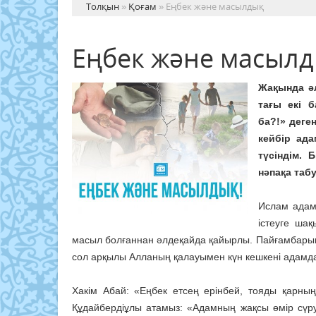
Толқын
»
Қоғам
» Еңбек және масылдық
Еңбек және масыл
Жақында әл
тағы екі 
ба?!» деге
кейбір ад
түсіндім. 
нәпақа таб
Ислам адамз
істеуге шақ
масыл болғаннан әлдеқайда қайырлы. Пайғамбарымы
сол арқылы Алланың қалауымен күн кешкені адамда
Хакім Абай: «Еңбек етсең ерінбей, тояды қарны
Құдайбердіұлы атамыз: «Адамның жақсы өмір сүр