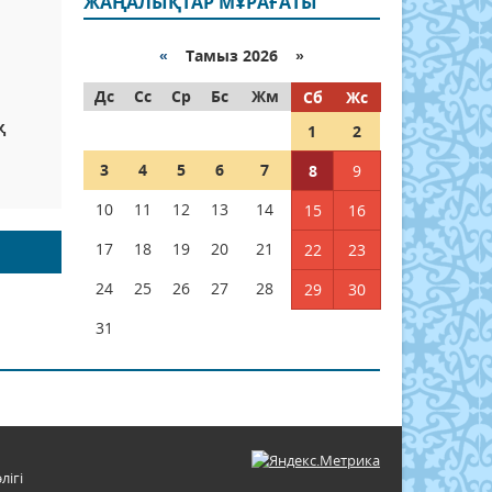
ЖАҢАЛЫҚТАР МҰРАҒАТЫ
«
Тамыз 2026 »
Дс
Сс
Ср
Бс
Жм
Сб
Жс
қ
1
2
3
4
5
6
7
8
9
10
11
12
13
14
15
16
17
18
19
20
21
22
23
24
25
26
27
28
29
30
31
лігі