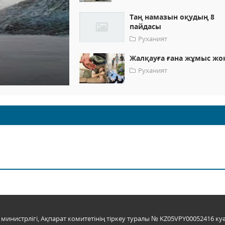
Таң намазын оқудың 8
пайдасы
Руханият
Жалқауға ғана жұмыс жо
Руханият
инистрлігі, Ақпарат комитетінің тіркеу туралы № KZ05VPY00052416 куә