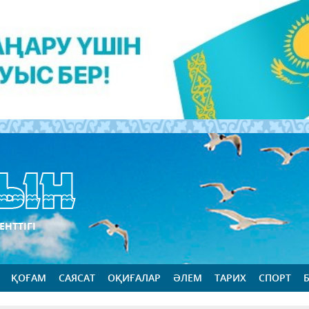
ЕНТТІГІ
ҚОҒАМ
САЯСАТ
ОҚИҒАЛАР
ӘЛЕМ
ТАРИХ
СПОРТ