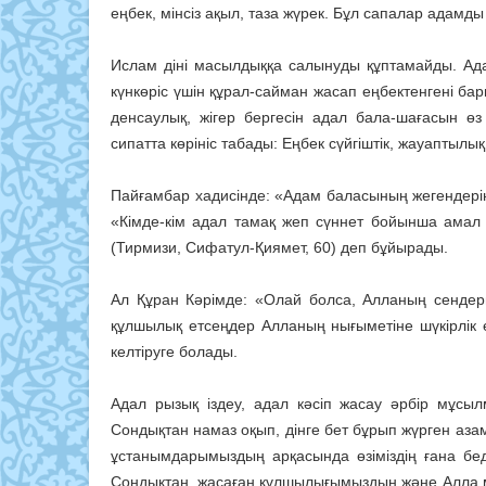
еңбек, мінсіз ақыл, таза жүрек. Бұл сапалар адамды
Ислам діні масылдыққа салынуды құптамайды. Адам
күнкөріс үшін құрал-сайман жасап еңбектенгені барш
денсаулық, жігер бергесін адал бала-шағасын ө
сипатта көрініс табады: Еңбек сүйгіштік, жауаптыл
Пайғамбар хадисінде: «Адам баласының жегендеріне
«Кімде-кім адал тамақ жеп сүннет бойынша амал қ
(Тирмизи, Сифатул-Қиямет, 60) деп бұйырады.
Ал Құран Кәрімде: «Олай болса, Алланың сендер
құлшылық етсеңдер Алланың нығыметіне шүкірлік е
келтіруге болады.
Адал рызық іздеу, адал кәсіп жасау әрбір мұсылм
Сондықтан намаз оқып, дінге бет бұрып жүрген аза
ұстанымдарымыздың арқасында өзіміздің ғана беде
Сондықтан, жасаған құлшылығымыздың және Алла 