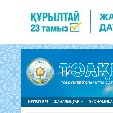
TOLQYN.KZ АҚПАРАТТЫҚ АГ
НЕГІЗГІ БЕТ
ЖАҢАЛЫҚТАР
ЭКОНОМИКА