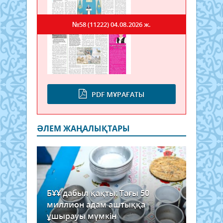
№58 (11222)
04.08.2026 ж.
PDF МҰРАҒАТЫ
ӘЛЕМ ЖАҢАЛЫҚТАРЫ
БҰҰ дабыл қақты: Тағы 50
миллион адам аштыққа
ұшырауы мүмкін