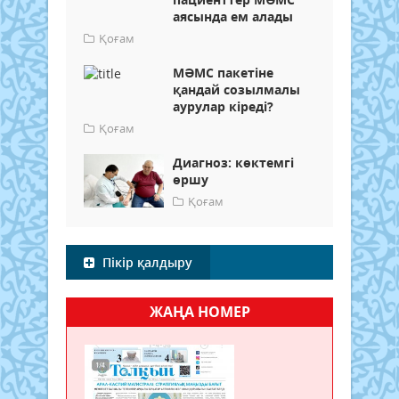
аясында ем алады
Қоғам
МӘМС пакетіне
қандай созылмалы
аурулар кіреді?
Қоғам
Диагноз: көктемгі
өршу
Қоғам
Пікір қалдыру
ЖАҢА НОМЕР