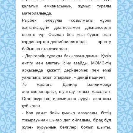
қалалық емханасының жұмыс туралы
материалында.
Рысбек Төлеуұлы «созылмалы жүрек
жеткіліксіздігі» диагнозымен диспансерлік
есепте тұр. Осыдан бес жыл бұрын оған
кардиовертер-дефибрилляторды орнату
бойынша ота жасалған.
- Дәрігердің тұрақты бақылауындамын. Қазір
ентігу мен аяқтағы ісіну азайды. МӘМС-тің
арқасында қажетті дәрі-дәрмек пен емді
уақытылы алып отырмын, – дейді пациент.
75 жастағы Данияр Баялимовқа
аортокоронарлық шунттау отасы жасалған.
Оған жүректің ишемиялық ауруы диагнозы
қойылған.
- Көп уақыт бойы қыжыл мазалады. Өттің
тоқырауынан шығар деп ойладым, бірақ бұл
жүрек ауруының белгілері болып шықты.