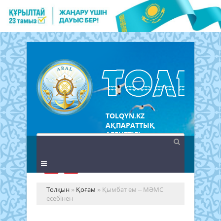
TOLQYN.KZ
АҚПАРАТТЫҚ
АГЕНТТІГІ
Толқын
»
Қоғам
» Қымбат ем – МӘМС
есебінен