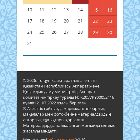
10
11
12
13
14
15
16
17
18
19
20
21
22
23
24
25
26
27
28
29
30
31
© 2026. Tolqyn.kz ақпараттық агенттігі.
Қазақстан Республикасы Ақпарат және
Қоғамдық даму министрлігі, Ақпарат
комитетінің тіркеу туралы № KZ05VPY00052416
куәлігі 21.07.2022 жылы берілген.
® Агенттік сайтында жарияланған барлық
мақалалар мен фото-бейне материалдардың
авторлық құқықтары қорғалған.
Материалдарды пайдаланған жағдайда сілтеме
жасалуы міндетті.
Меншік иесі:
«Сыр медиа»
ЖШС.