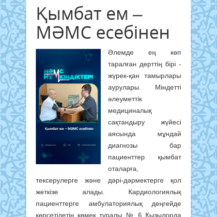
Қымбат ем –
МӘМС есебінен
Әлемде ең көп
таралған дерттің бірі -
жүрек-қан тамырлары
аурулары. Міндетті
әлеуметтік
медициналық
сақтандыру жүйесі
аясында мұндай
диагнозы бар
пациенттер қымбат
оталарға,
тексерулерге және дәрі-дәрмектерге қол
жеткізе алады. Кардиологиялық
пациенттерге амбулаториялық деңгейде
көрсетілетін көмек туралы № 6 Қызылорда