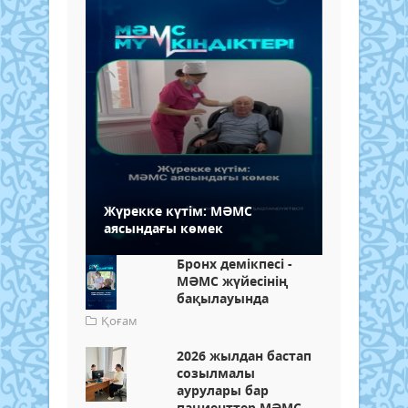
Жүрекке күтім: МӘМС
аясындағы көмек
Бронх демікпесі -
МӘМС жүйесінің
бақылауында
Қоғам
2026 жылдан бастап
созылмалы
аурулары бар
пациенттер МӘМС