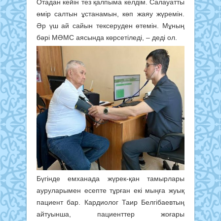
Отадан кейін тез қалпыма келдім. Салауатты
өмір салтын ұстанамын, көп жаяу жүремін.
Әр үш ай сайын тексеруден өтемін. Мұның
бәрі МӘМС аясында көрсетіледі, – деді ол.
Бүгінде емханада жүрек-қан тамырлары
ауруларымен есепте тұрған екі мыңға жуық
пациент бар. Кардиолог Таир Белгібаевтың
айтуынша, пациенттер жоғары