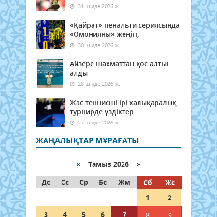
31 шілде 2026 ж.
«Қайрат» пенальти сериясында
«Омонияны» жеңіп,
30 шілде 2026 ж.
Айзере шахматтан қос алтын
алды
28 шілде 2026 ж.
Жас теннисші ірі халықаралық
турнирде үздіктер
27 шілде 2026 ж.
ЖАҢАЛЫҚТАР МҰРАҒАТЫ
«
Тамыз 2026 »
Дс
Сс
Ср
Бс
Жм
Сб
Жс
1
2
3
4
5
6
7
8
9