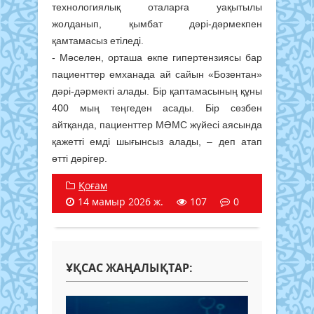
технологиялық оталарға уақытылы
жолданып, қымбат дәрі-дәрмекпен
қамтамасыз етіледі.
- Мәселен, орташа өкпе гипертензиясы бар
пациенттер емханада ай сайын «Бозентан»
дәрі-дәрмекті алады. Бір қаптамасының құны
400 мың теңгеден асады. Бір сөзбен
айтқанда, пациенттер МӘМС жүйесі аясында
қажетті емді шығынсыз алады, – деп атап
өтті дәрігер.
Қоғам
14 мамыр 2026 ж.
107
0
ҰҚСАС ЖАҢАЛЫҚТАР: