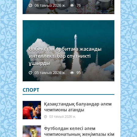
06 тамыз 2026 ж.
76
Өзбекстан орбитаға жасанды
интеллекті бар спутникті
ұшырды
05 тамыз 2026 ж.
95
СПОРТ
Қазақстандық балуандар әлем
чемпионы атанды
03 тамыз 2026 ж.
Футболдан келесі әлем
чемпионатының жеңімпазы кім