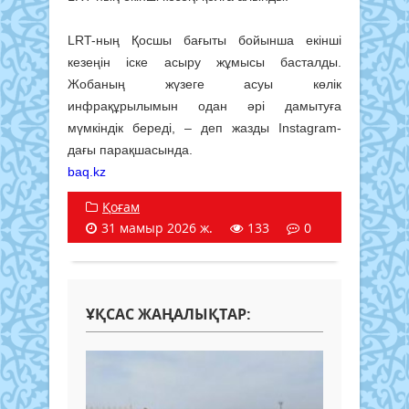
LRT-ның Қосшы бағыты бойынша екінші
кезеңін іске асыру жұмысы басталды.
Жобаның жүзеге асуы көлік
инфрақұрылымын одан әрі дамытуға
мүмкіндік береді, – деп жазды Instagram-
дағы парақшасында.
baq.kz
Қоғам
31 мамыр 2026 ж.
133
0
ҰҚСАС ЖАҢАЛЫҚТАР: