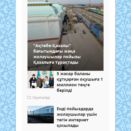
"Ақтөбе-Қазалы"
бағытындағы жаңа
жолаушылар пойызы
Қазалыға тұрақтады
5 жасар баланы
құтқарған оқушыға 1
миллион теңге
берілді
Оқиғалар
Енді пойыздарда
жолаушылар үшін
тегін интернет
қосылады