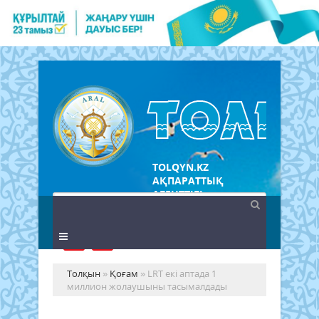
TOLQYN.KZ
АҚПАРАТТЫҚ
АГЕНТТІГІ
Толқын
»
Қоғам
» LRT екі аптада 1
миллион жолаушыны тасымалдады