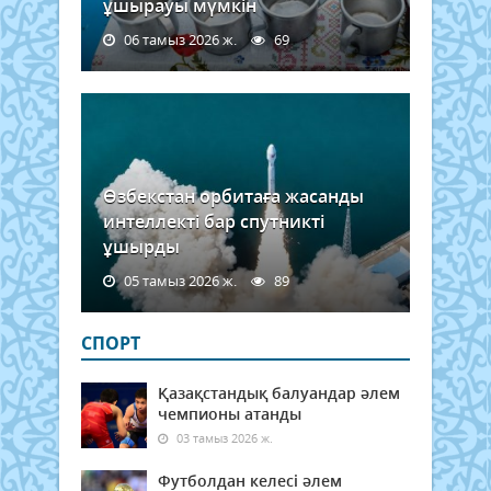
ұшырауы мүмкін
06 тамыз 2026 ж.
69
Өзбекстан орбитаға жасанды
интеллекті бар спутникті
ұшырды
05 тамыз 2026 ж.
89
СПОРТ
Қазақстандық балуандар әлем
чемпионы атанды
03 тамыз 2026 ж.
Футболдан келесі әлем