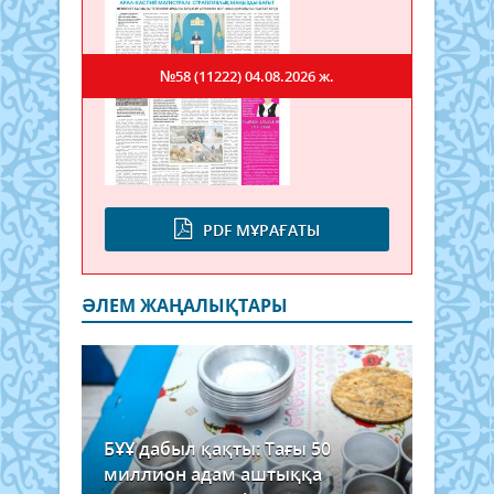
№58 (11222)
04.08.2026 ж.
PDF МҰРАҒАТЫ
ӘЛЕМ ЖАҢАЛЫҚТАРЫ
БҰҰ дабыл қақты: Тағы 50
миллион адам аштыққа