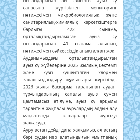
нысандарынан ай сайынғы ауыз су
сапасына жүргізілген мониторинг
нәтижесімен микробиологиялық және
санитариялық-химиялық көрсеткіштерге
барлығы 422 сынама,
орталықтандырылмаған ауыз су
нысандарынан 40 сынама алынып,
нәтижесімен сәйкессіздік анықталған жоқ.
Ауданымыздағы орталықтандырылған
ауыз су жүйелеріне 2025 жылдың көктемгі
және күзгі күшейтілген хлормен
залалсыздандыру жұмыстары жүргізілді.
2026 жылы басқарма тарапынан аудан
тұрғындарының сапалы ауыз сумен
қамтамасыз етілуіне, ауыз су арқылы
тарайтын жұқпалы аурулардың алдын алу
мақсатында іс-шаралар жүргізуі
жалғасуда.
Ауру астан дейді дана халқымыз, ал астың
бәрі судан нәр алатындығын ұмытпайық