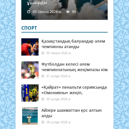
ұшырды
05 тамыз 2026 ж.
90
СПОРТ
Қазақстандық балуандар әлем
чемпионы атанды
03 тамыз 2026 ж.
Футболдан келесі әлем
чемпионатының жеңімпазы кім
31 шілде 2026 ж.
«Қайрат» пенальти сериясында
«Омонияны» жеңіп,
30 шілде 2026 ж.
Айзере шахматтан қос алтын
алды
28 шілде 2026 ж.