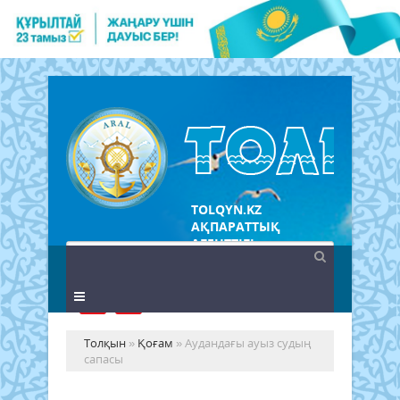
TOLQYN.KZ
АҚПАРАТТЫҚ
АГЕНТТІГІ
Толқын
»
Қоғам
» Аудандағы ауыз судың
сапасы