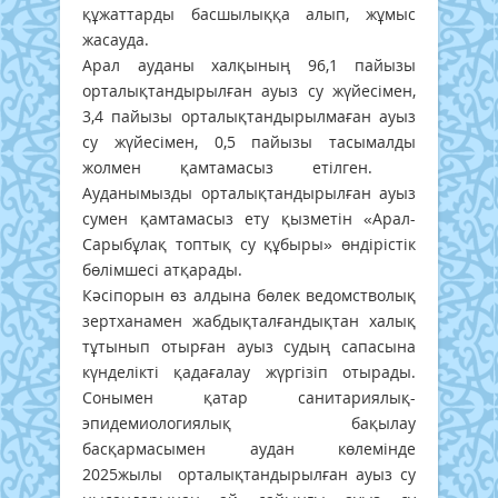
құжаттарды басшылыққа алып, жұмыс
жасауда.
Арал ауданы халқының 96,1 пайызы
орталықтандырылған ауыз су жүйесімен,
3,4 пайызы орталықтандырылмаған ауыз
су жүйесімен, 0,5 пайызы тасымалды
жолмен қамтамасыз етілген.
Ауданымызды орталықтандырылған ауыз
сумен қамтамасыз ету қызметін «Арал-
Сарыбұлақ топтық су құбыры» өндірістік
бөлімшесі атқарады.
Кәсіпорын өз алдына бөлек ведомстволық
зертханамен жабдықталғандықтан халық
тұтынып отырған ауыз судың сапасына
күнделікті қадағалау жүргізіп отырады.
Сонымен қатар санитариялық-
эпидемиологиялық бақылау
басқармасымен аудан көлемінде
2025жылы орталықтандырылған ауыз су