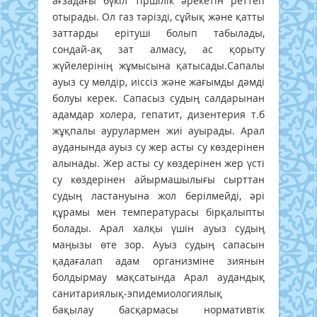
ағзадағы бүкіл тіршілік әрекетін реттеп
отырады. Ол газ тәрізді, сұйық және қатты
заттарды ерітуші болып табылады,
сондай-ақ зат алмасу, ас қорыту
жүйелерінің жұмысына қатысады.Сапалы
ауыз су мөлдір, иіссіз және жағымды дәмді
болуы керек. Сапасыз судың салдарынан
адамдар холера, гепатит, дизентерия т.б
жұқпалы аурулармен жиі ауырады. Арал
ауданында ауыз су жер асты су көздерінен
алынады. Жер асты су көздерінен жер үсті
су көздерінен айырмашылығы сырттан
судың ластануына жол берілмейді, әрі
құрамы мен температурасы бірқалыпты
болады. Арал халқы үшін ауыз судың
маңызы өте зор. Ауыз судың сапасын
қадағалап адам организміне зиянын
болдырмау мақсатында Арал аудандық
санитариялық-эпидемиологиялық
бақылау басқармасы нормативтік