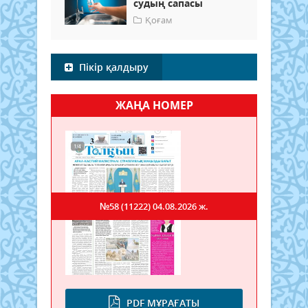
судың сапасы
Қоғам
Пікір қалдыру
ЖАҢА НОМЕР
№58 (11222)
04.08.2026 ж.
PDF МҰРАҒАТЫ