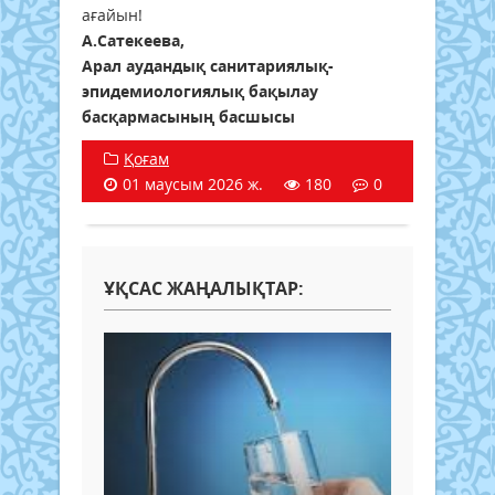
ағайын!
А.Сатекеева,
Арал аудандық санитариялық-
эпидемиологиялық бақылау
басқармасының басшысы
Қоғам
01 маусым 2026 ж.
180
0
ҰҚСАС ЖАҢАЛЫҚТАР: