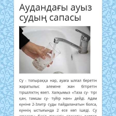
Аудандағы ауыз
судың сапасы
Су - топыраққа нәр, ауаға ылғал беретін
жаратылыс әлеміне жан бітіретін
тіршіліктің өзегі. Халқымыз «Таза су- тірі
қан, тамшы су- түйір нан» дейді. Адам
күніне 2-3литр суды пайдаланатын болса,
күннің ыстығында 2 есе көп ішеді. Су