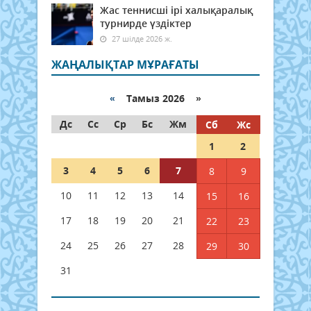
Жас теннисші ірі халықаралық
турнирде үздіктер
27 шілде 2026 ж.
ЖАҢАЛЫҚТАР МҰРАҒАТЫ
«
Тамыз 2026 »
Дс
Сс
Ср
Бс
Жм
Сб
Жс
1
2
3
4
5
6
7
8
9
10
11
12
13
14
15
16
17
18
19
20
21
22
23
24
25
26
27
28
29
30
31