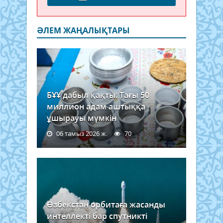
ӘЛЕМ ЖАҢАЛЫҚТАРЫ
БҰҰ дабыл қақты: Тағы 50
миллион адам аштыққа
ұшырауы мүмкін
06 тамыз 2026 ж.
70
Өзбекстан орбитаға жасанды
интеллекті бар спутникті