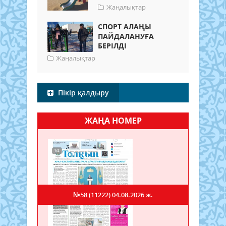
Жаңалықтар
СПОРТ АЛАҢЫ
ПАЙДАЛАНУҒА
БЕРІЛДІ
Жаңалықтар
Пікір қалдыру
ЖАҢА НОМЕР
№58 (11222)
04.08.2026 ж.