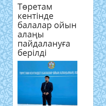
Төретам
кентінде
балалар ойын
алаңы
пайдалануға
берілді