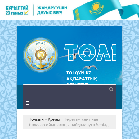
TOLQYN.KZ
АҚПАРАТТЫҚ
АГЕНТТІГІ
Толқын
»
Қоғам
» Төретам кентінде
балалар ойын алаңы пайдалануға берілді