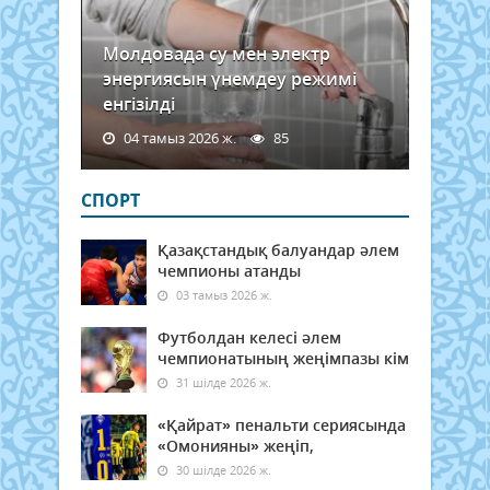
Молдовада су мен электр
энергиясын үнемдеу режимі
енгізілді
04 тамыз 2026 ж.
85
СПОРТ
Қазақстандық балуандар әлем
чемпионы атанды
03 тамыз 2026 ж.
Футболдан келесі әлем
чемпионатының жеңімпазы кім
31 шілде 2026 ж.
«Қайрат» пенальти сериясында
«Омонияны» жеңіп,
30 шілде 2026 ж.