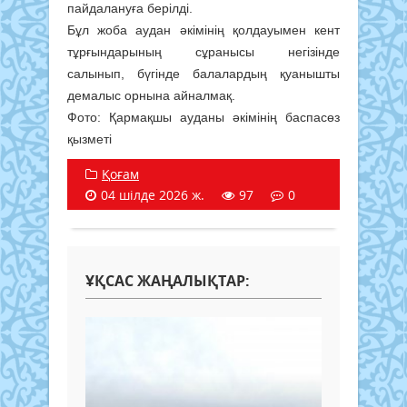
пайдалануға берілді.
Бұл жоба аудан әкімінің қолдауымен кент
тұрғындарының сұранысы негізінде
салынып, бүгінде балалардың қуанышты
демалыс орнына айналмақ.
Фото: Қармақшы ауданы әкімінің баспасөз
қызметі
Қоғам
04 шілде 2026 ж.
97
0
ҰҚСАС ЖАҢАЛЫҚТАР: