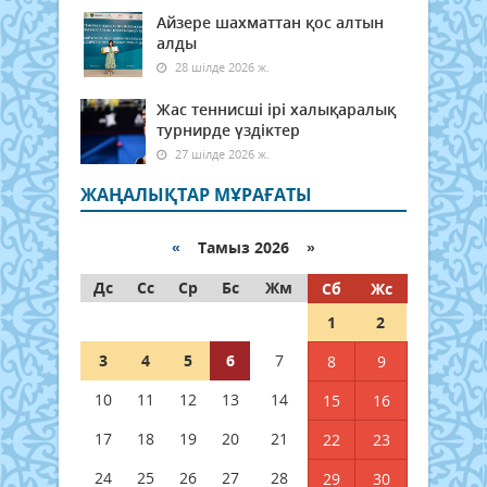
Айзере шахматтан қос алтын
алды
28 шілде 2026 ж.
Жас теннисші ірі халықаралық
турнирде үздіктер
27 шілде 2026 ж.
ЖАҢАЛЫҚТАР МҰРАҒАТЫ
«
Тамыз 2026 »
Дс
Сс
Ср
Бс
Жм
Сб
Жс
1
2
3
4
5
6
7
8
9
10
11
12
13
14
15
16
17
18
19
20
21
22
23
24
25
26
27
28
29
30