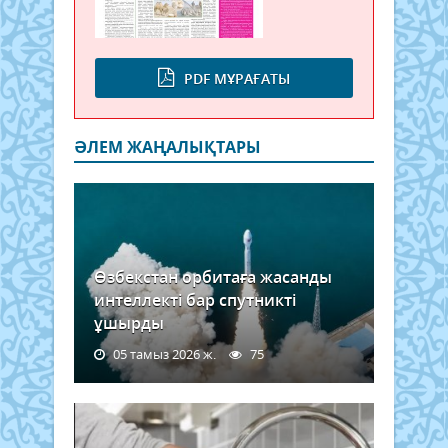
PDF МҰРАҒАТЫ
ӘЛЕМ ЖАҢАЛЫҚТАРЫ
Өзбекстан орбитаға жасанды
интеллекті бар спутникті
ұшырды
05 тамыз 2026 ж.
75