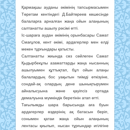
Қармақшы ауданы әкімінің тапсырмасымен
Төретам кентіндегі Д.Байтөреев көшесінде
балаларға арналған жаңа ойын алаңының
салтанатты ашылу рәсімі өтті.
Іс-шараға аудан әкімінің орынбасары Самат
Смағұлов, кент әкімі, ардагерлер мен елді
мекен тұрғындары қатысты.
Салтанатты жиында сөз сөйлеген Самат
Қыдырбекұлы азаматтарды жаңа нысанның
ашылуымен құттықтап, бұл ойын алаңы
балалардың бос уақытын тиімді өткізуіне,
сондай-ақ олардың дене шынықтырумен
айналысуына және қауіпсіз ортада
демалуына мүмкіндік беретінін атап өтті.
Тағылымды шара барысында аға буын
ардагерлер өздерінің ақ батасын беріп,
сонымен қатаи жаңа ойын алаңының
лентасы қиылып, нысан тұрғындар игілігіне