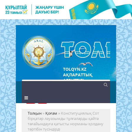
TOLQYN.KZ
АҚПАРАТТЫҚ
АГЕНТТІГІ
Толқын
»
Қоғам
» Конституциялық Сот
бірқатар лауазымды тұлғаларды қайта
тағайындауға қатысты норманы қолдану
тәртібін түсіндірді