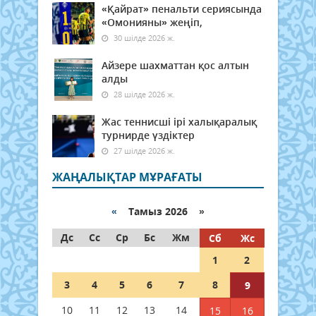
«Қайрат» пенальти сериясында
«Омонияны» жеңіп,
30 шілде 2026 ж.
Айзере шахматтан қос алтын
алды
28 шілде 2026 ж.
Жас теннисші ірі халықаралық
турнирде үздіктер
27 шілде 2026 ж.
ЖАҢАЛЫҚТАР МҰРАҒАТЫ
«
Тамыз 2026 »
Дс
Сс
Ср
Бс
Жм
Сб
Жс
1
2
3
4
5
6
7
8
9
10
11
12
13
14
15
16