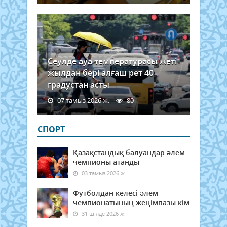
Сеулде ауа температурасы жеті
жылдан бері алғаш рет 40
градустан асты
07 тамыз 2026 ж.
80
СПОРТ
Қазақстандық балуандар әлем
чемпионы атанды
03 тамыз 2026 ж.
Футболдан келесі әлем
чемпионатының жеңімпазы кім
31 шілде 2026 ж.