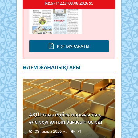
№59 (11223)
08.08.2026 ж.
PDF МҰРАҒАТЫ
ӘЛЕМ ЖАҢАЛЫҚТАРЫ
АҚШ-тағы еңбек нарығының
әлсіреуі алтын бағасын өсірді
08 тамыз 2026 ж.
71