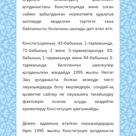
қолданыстағы Конституцияда және соған
сәйкес қабылданған нормативтік құқықтық
актілерде көзделген тәртіпте ғана
байланысты болатыны шығады деп атап өтті.
Конституцияның 43-бабының 1-тармағында,
72-бабының 2 және 3-тармақтарында, 83-
бабының 1-тармағында және 84-бабының 3-
тармағында белгіленген шектеулер
қолданылған жағдайда 1995 жылғы Негізгі
Заң қолданыста болған кезеңде тиісті
лауазымдарда болу мерзімдерін, сондай-ақ
қызметке сайлау не лауазымға тағайындау
фактілерін есепке алуды көздейтін
ережелерді Конституция қамтымайды.
Демек, адамның аталған лауазымдардың
бірін 1995 жылғы Конституция қолданыста