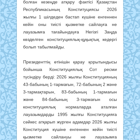
болған кезеңде атқару фактісі Қазақстан
Республикасының Конституциясы 2026
жылғы 1 шілдеден бастап күшіне енгеннен
кейін оны тиісті қызметке сайлауға не
лауазымға тағайындауға Негізгі Заңда
көзделген конституциялық-құқықтық кедергі
болып табылмайды.
Президенттің өтінішін қарау қорытындысы
бойынша Конституциялық Сот ресми
түсіндіру берді: 2026 жылғы Конституцияның
43-бабының 1-тармағын, 72-бабының 2 және
3-тармақтарын, 83-бабының 1-тармағын
және 84-бабының 3-тармағын осы
конституциялық нормаларда аталған
лауазымдарды 1995 жылғы Конституцияға
сәйкес атқарып жүрген адамдар 2026 жылғы
Конституция күшіне енгеннен кейін тиісті
қызметке сайлануы не лауазымға