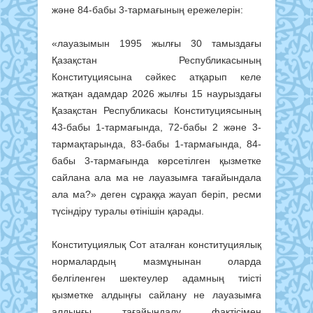
және 84-бабы 3-тармағының ережелерін:
«лауазымын 1995 жылғы 30 тамыздағы
Қазақстан Республикасының
Конституциясына сәйкес атқарып келе
жатқан адамдар 2026 жылғы 15 наурыздағы
Қазақстан Республикасы Конституциясының
43-бабы 1-тармағында, 72-бабы 2 және 3-
тармақтарында, 83-бабы 1-тармағында, 84-
бабы 3-тармағында көрсетілген қызметке
сайлана ала ма не лауазымға тағайындала
ала ма?» деген сұраққа жауап беріп, ресми
түсіндіру туралы өтінішін қарады.
Конституциялық Сот аталған конституциялық
нормалардың мазмұнынан оларда
белгіленген шектеулер адамның тиісті
қызметке алдыңғы сайлану не лауазымға
алдыңғы тағайындалу фактісімен