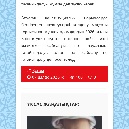
тағайындалуы мүмкін деп түсіну керек.
Аталған конституциялық нормаларда
белгіленген шектеулерді қолдану мақсаты
тұрғысынан мұндай адамдардың 2026 жылғы
Конституция күшіне енгеннен кейін тиісті
қызметке сайлануы не лауазымға
тағайындалуы алғаш рет сайлану не
тағайындалу деп есептеледі.
Қоғам
07 шілде 2026 ж.
100
0
ҰҚСАС ЖАҢАЛЫҚТАР: