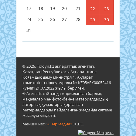
17
18
19
20
21
22
23
24
25
26
27
28
29
30
31
© 2026. Tolqyn.kz ақпараттық агенттігі.
Қазақстан Республикасы Ақпарат және
Қоғамдық даму министрлігі, Ақпарат
комитетінің тіркеу туралы № KZ05VPY00052416
куәлігі 21.07.2022 жылы берілген.
® Агенттік сайтында жарияланған барлық
мақалалар мен фото-бейне материалдардың
авторлық құқықтары қорғалған.
Материалдарды пайдаланған жағдайда сілтеме
жасалуы міндетті.
Меншік иесі:
«Сыр медиа»
ЖШС.