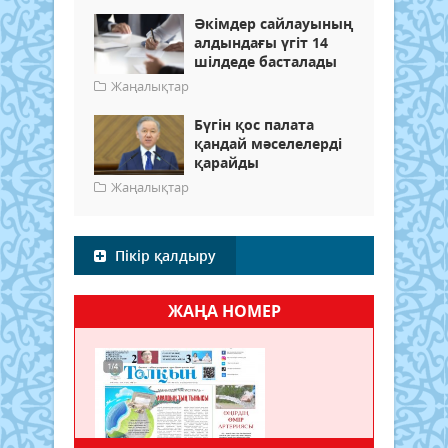
Әкімдер сайлауының
алдындағы үгіт 14
шілдеде басталады
Жаңалықтар
Бүгін қос палата
қандай мәселелерді
қарайды
Жаңалықтар
Пікір қалдыру
ЖАҢА НОМЕР