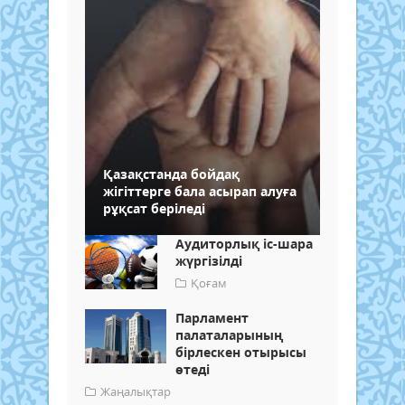
Қазақстанда бойдақ
жігіттерге бала асырап алуға
рұқсат беріледі
Аудиторлық іс-шара
жүргізілді
Қоғам
Парламент
палаталарының
бірлескен отырысы
өтеді
Жаңалықтар