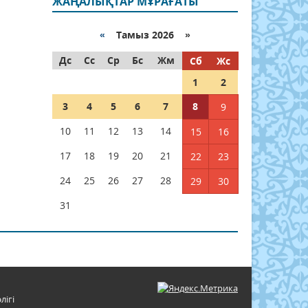
ЖАҢАЛЫҚТАР МҰРАҒАТЫ
«
Тамыз 2026 »
Дс
Сс
Ср
Бс
Жм
Сб
Жс
1
2
3
4
5
6
7
8
9
10
11
12
13
14
15
16
17
18
19
20
21
22
23
24
25
26
27
28
29
30
31
лігі