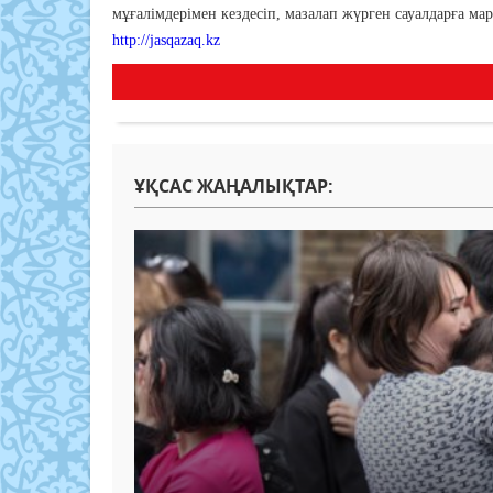
мұғалімдерімен кездесіп, мазалап жүрген сауалдарға ма
http://jasqazaq.kz
ҰҚСАС ЖАҢАЛЫҚТАР: