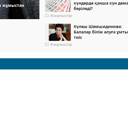
күндерде қанша күн дем
ды жұмыстан
беріледі?
Жаңалықтар
Күләш Шәмшидинова:
Балалар білім алуға ұмт
тиіс
Жаңалықтар