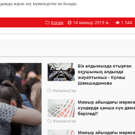
рдымды жауап алу мүмкіндігіне ие болады.
Қоғам
14 мамыр 2019 ж.
1 544
Біз алдымызда отырған
оқушының алдында
жауаптымыз - Күләш
Шәмшидинова
Жаңалықтар
Мамыр айындағы мереке
күндерде қанша күн дем
беріледі?
Жаңалықтар
Мамыр айындағы мереке