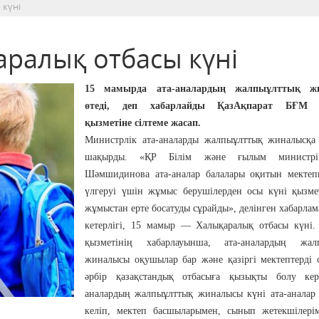
 күні
ралық отбасы күні
15 мамырда ата-аналардың жалпыұлттық ж
өтеді, деп хабарлайды ҚазАқпарат БҒМ б
қызметіне сілтеме жасап.
Министрлік ата-аналарды жалпыұлттық жиналысқа 
шақырды. «ҚР Білім және ғылым министр
Шәмшидинова ата-аналар балалары оқитын мектеп
үлгеруі үшін жұмыс берушілерден осы күні қызмет
жұмыстан ерте босатуды сұрайды», делінген хабарлам
кетерлігі, 15 мамыр — Халықаралық отбасы күні. 
қызметінің хабарлауынша, ата-аналардың жал
жиналысы оқушылар бар және қазіргі мектептерді 
әрбір қазақстандық отбасыға қызықты болу кер
аналардың жалпыұлттық жиналысы күні ата-аналар 
келіп, мектеп басшыларымен, сынып жетекшілері