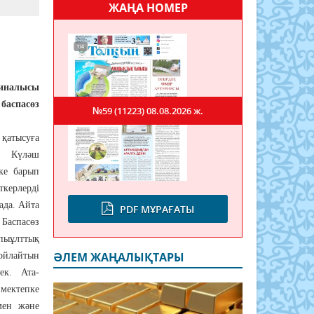
ЖАҢА НОМЕР
иналысы
аспасөз
№59 (11223)
08.08.2026 ж.
қатысуға
і Күләш
ке барып
керлерді
ада. Айта
PDF МҰРАҒАТЫ
Баспасөз
пыұлттық
ӘЛЕМ ЖАҢАЛЫҚТАРЫ
ойлайтын
ек. Ата-
мектепке
мен және