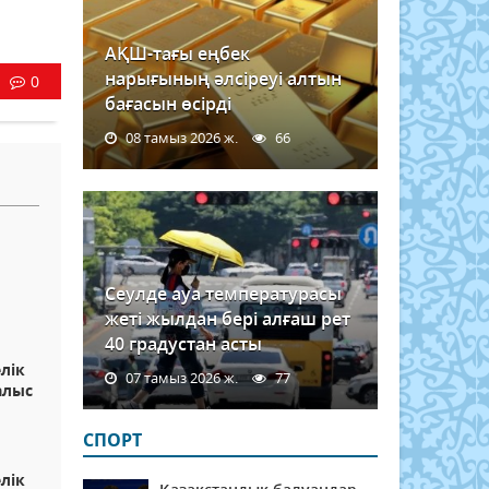
АҚШ-тағы еңбек
нарығының әлсіреуі алтын
0
бағасын өсірді
08 тамыз 2026 ж.
66
Сеулде ауа температурасы
жеті жылдан бері алғаш рет
40 градустан асты
лік
07 тамыз 2026 ж.
77
алыс
СПОРТ
лік