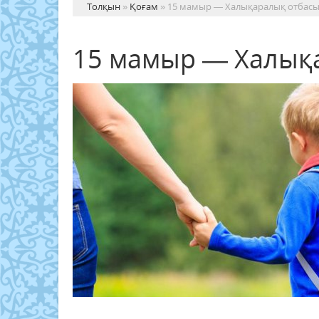
Толқын
»
Қоғам
» 15 мамыр — Халықаралық отбасы
15 мамыр — Халықа