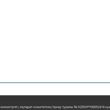
инистрлігі, Ақпарат комитетінің тіркеу туралы № KZ05VPY00052416 куә