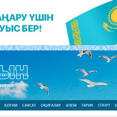
ЕНТТІГІ
ҚОҒАМ
САЯСАТ
ОҚИҒАЛАР
ӘЛЕМ
ТАРИХ
СПОРТ