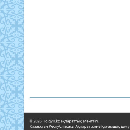
© 2026. Tolqyn.kz ақпараттық агенттігі.
Қазақстан Республикасы Ақпарат және Қоғамдық даму м