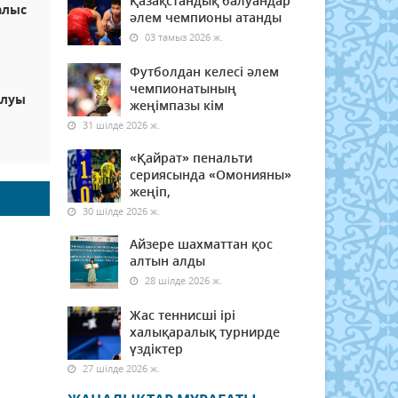
Қазақстандық балуандар
алыс
әлем чемпионы атанды
03 тамыз 2026 ж.
Футболдан келесі әлем
чемпионатының
ылуы
жеңімпазы кім
31 шілде 2026 ж.
«Қайрат» пенальти
сериясында «Омонияны»
жеңіп,
30 шілде 2026 ж.
Айзере шахматтан қос
алтын алды
28 шілде 2026 ж.
Жас теннисші ірі
халықаралық турнирде
үздіктер
27 шілде 2026 ж.