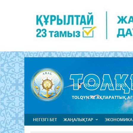
TOLQYN.KZ АҚПАРАТТЫҚ АГ
НЕГІЗГІ БЕТ
ЖАҢАЛЫҚТАР
ЭКОНОМИКА