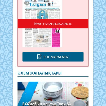
№58 (11222)
04.08.2026 ж.
PDF МҰРАҒАТЫ
ӘЛЕМ ЖАҢАЛЫҚТАРЫ
БҰҰ дабыл қақты: Тағы 50