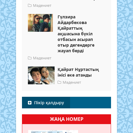
Мәдениет
Гүлзира
Айдарбекова
Қайраттың
ақшасына бүкіл
отбасын асырап
отыр дегендерге
жауап берді
Мәдениет
Қайрат Нұртастың
інісі әке атанды
Мәдениет
Пікір қалдыру
ЖАҢА НОМЕР