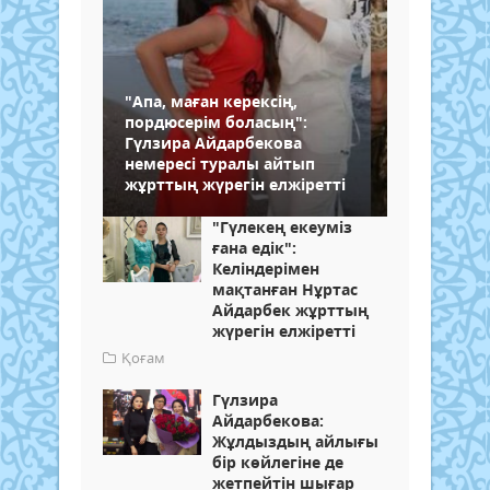
"Апа, маған керексің,
пордюсерім боласың":
Гүлзира Айдарбекова
немересі туралы айтып
жұрттың жүрегін елжіретті
"Гүлекең екеуміз
ғана едік":
Келіндерімен
мақтанған Нұртас
Айдарбек жұрттың
жүрегін елжіретті
Қоғам
Гүлзира
Айдарбекова:
Жұлдыздың айлығы
бір көйлегіне де
жетпейтін шығар