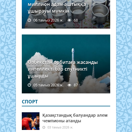
миллион адам аштыққа
ұшырауы мүмкін
06 тамыз 2026 ж.
68
Өзбекстан орбитаға жасанды
интеллекті бар спутникті
ұшырды
05 тамыз 2026 ж.
87
СПОРТ
Қазақстандық балуандар әлем
чемпионы атанды
03 тамыз 2026 ж.