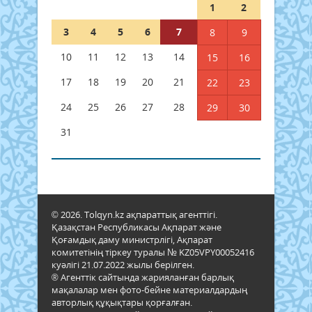
1
2
3
4
5
6
7
8
9
10
11
12
13
14
15
16
17
18
19
20
21
22
23
24
25
26
27
28
29
30
31
© 2026. Tolqyn.kz ақпараттық агенттігі.
Қазақстан Республикасы Ақпарат және
Қоғамдық даму министрлігі, Ақпарат
комитетінің тіркеу туралы № KZ05VPY00052416
куәлігі 21.07.2022 жылы берілген.
® Агенттік сайтында жарияланған барлық
мақалалар мен фото-бейне материалдардың
авторлық құқықтары қорғалған.