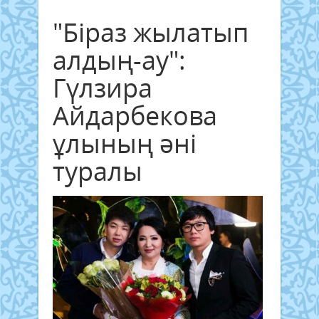
"Біраз жылатып
алдың-ау":
Гүлзира
Айдарбекова
ұлының әні
туралы