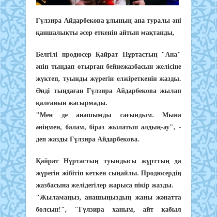
Гүлзира Айдарбекова ұлының ана туралы әні
қаншалықты әсер еткенін айтып мақтанды,
Белгілі продюсер Қайрат Нұртастың "Ана"
әнін тыңдап отырған бейнежазбасын желісіне
жүктеп, туынды жүрегін елжіреткенін жазды.
Әнді тыңдаған Гүлзира Айдарбекова жылап
қалғанын жасырмады.
"Мен де анашымды сағындым. Мына
әніңмен, балам, біраз жылатып алдың-ау", -
деп жазды Гүлзира Айдарбекова.
Қайрат Нұртастың туындысы жұрттың да
жүрегін жібітіп кеткен сыңайлы. Продюсердің
жазбасына желідегілер жарыса пікір жазды.
"Жыламаңыз, анашыңыздың жаны жәнатта
болсын!", "Гүлзира ханым, айт қабыл