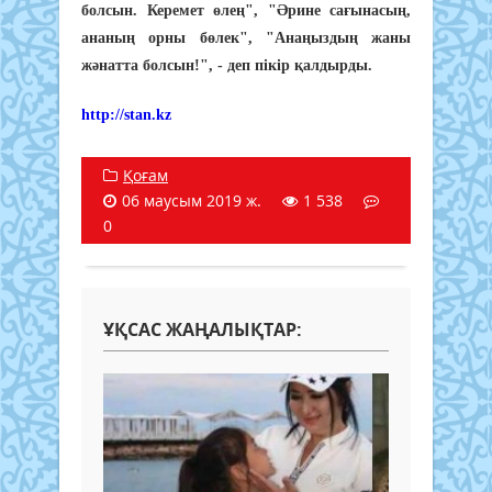
болсын. Керемет өлең", "Әрине сағынасың,
ананың орны бөлек", "Анаңыздың жаны
жәнатта болсын!", - деп пікір қалдырды.
http://stan.kz
Қоғам
06 маусым 2019 ж.
1 538
0
ҰҚСАС ЖАҢАЛЫҚТАР: