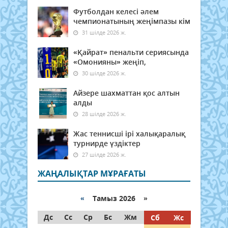
Футболдан келесі әлем
чемпионатының жеңімпазы кім
31 шілде 2026 ж.
«Қайрат» пенальти сериясында
«Омонияны» жеңіп,
30 шілде 2026 ж.
Айзере шахматтан қос алтын
алды
28 шілде 2026 ж.
Жас теннисші ірі халықаралық
турнирде үздіктер
27 шілде 2026 ж.
ЖАҢАЛЫҚТАР МҰРАҒАТЫ
«
Тамыз 2026 »
Дс
Сс
Ср
Бс
Жм
Сб
Жс