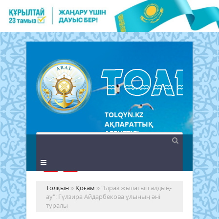
TOLQYN.KZ
АҚПАРАТТЫҚ
АГЕНТТІГІ
Толқын
»
Қоғам
» "Біраз жылатып алдың-
ау": Гүлзира Айдарбекова ұлының әні
туралы