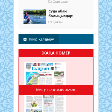
Оқиғалар
Суда абай
болыңыздар!
Қоғам
Пікір қалдыру
ЖАҢА НОМЕР
№59 (11223)
08.08.2026 ж.