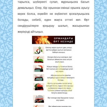
тарылса, шүберекті сулап, мұрныңызға басып
демалыңыз. Егер, бір орыннан екінші орынға ауысу
керек болса, еңкейіп не еңбектеп қозғалуыңызға
болады, себебі, еден жақта оттегі көп. Өрт
сөндірушілерге қоңырау шалып, жасырынған
жеріңізді айтыңыз.