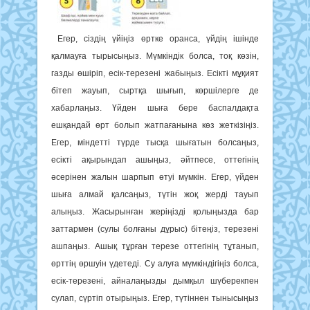
Егер, сіздің үйіңіз өртке оранса, үйдің ішінде
қалмауға тырысыңыз. Мүмкіндік болса, тоқ көзін,
газды өшіріп, есік-терезені жабыңыз. Есікті мұқият
бітеп жауып, сыртқа шығып, көршілерге де
хабарлаңыз. Үйден шыға бере баспалдақта
ешқандай өрт болып жатпағанына көз жеткізіңіз.
Егер, міндетті түрде тысқа шығатын болсаңыз,
есікті ақырындап ашыңыз, әйтпесе, оттегінің
әсерінен жалын шарпып өтуі мүмкін. Егер, үйден
шыға алмай қалсаңыз, түтін жоқ жерді тауып
алыңыз. Жасырынған жеріңізді қолыңызда бар
заттармен (сулы болғаны дұрыс) бітеңіз, терезені
ашпаңыз. Ашық тұрған терезе оттегінің тұтанып,
өрттің өршуін үдетеді. Су алуға мүмкіндігіңіз болса,
есік-терезені, айналаңызды дымқыл шүберекпен
сулап, сүртіп отырыңыз. Егер, түтіннен тынысыңыз