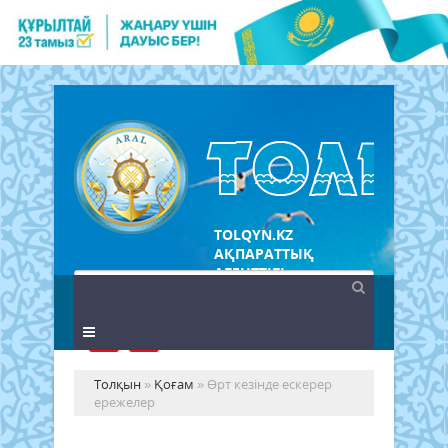
TOLQYN.KZ
АҚПАРАТТЫҚ
АГЕНТТІГІ
Толқын
»
Қоғам
» Өрт кезінде ескерер
ережелер