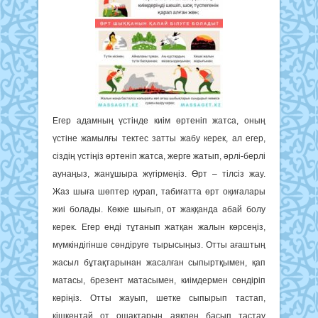
Егер адамның үстінде киім өртеніп жатса, оның
үстіне жамылғы тектес затты жабу керек, ал егер,
сіздің үстіңіз өртеніп жатса, жерге жатып, әрлі-берлі
аунаңыз, жанұшыра жүгірмеңіз. Өрт – тілсіз жау.
Жаз шыға шөптер қурап, табиғатта өрт оқиғалары
жиі болады. Көкке шығып, от жаққанда абай болу
керек. Егер енді тұтанып жатқан жалын көрсеңіз,
мүмкіндігінше сөндіруге тырысыңыз. Отты ағаштың
жасыл бұтақтарынан жасалған сыпыртқымен, қап
матасы, брезент матасымен, киімдермен сөндіріп
көріңіз. Отты жауып, шетке сыпырып тастап,
кішкентай от ошақтарын аяқпен басып тастау