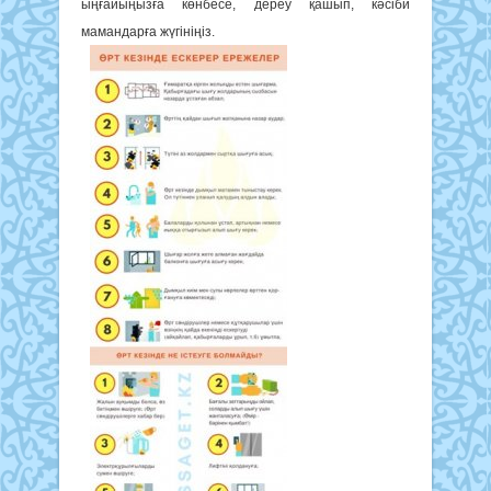
ыңғайыңызға көнбесе, дереу қашып, кәсіби
мамандарға жүгініңіз.