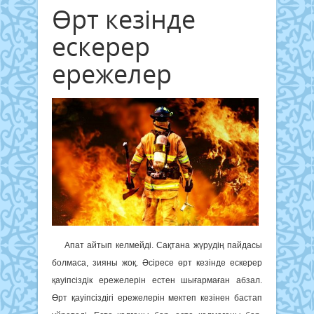
Өрт кезінде
ескерер
ережелер
Апат айтып келмейді. Сақтана жүрудің пайдасы
болмаса, зияны жоқ. Әсіресе өрт кезінде ескерер
қауіпсіздік ережелерін естен шығармаған абзал.
Өрт қауіпсіздігі ережелерін мектеп кезінен бастап