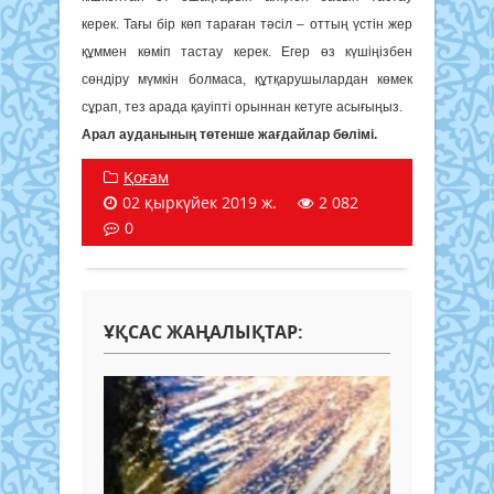
керек. Тағы бір көп тараған тәсіл – оттың үстін жер
құммен көміп тастау керек. Егер өз күшіңізбен
сөндіру мүмкін болмаса, құтқарушылардан көмек
сұрап, тез арада қауіпті орыннан кетуге асығыңыз.
Арал ауданының төтенше жағдайлар бөлімі.
Қоғам
02 қыркүйек 2019 ж.
2 082
0
ҰҚСАС ЖАҢАЛЫҚТАР: