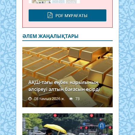
PDF МҰРАҒАТЫ
ӘЛЕМ ЖАҢАЛЫҚТАРЫ
АҚШ-тағы еңбек нарығының
әлсіреуі алтын бағасын өсірді
08 тамыз 2026 ж.
73