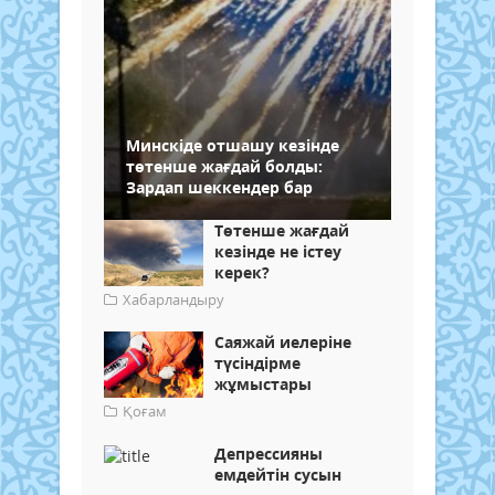
Минскіде отшашу кезінде
төтенше жағдай болды:
Зардап шеккендер бар
Төтенше жағдай
кезінде не істеу
керек?
Хабарландыру
Саяжай иелеріне
түсіндірме
жұмыстары
Қоғам
​Депрессияны
емдейтін сусын