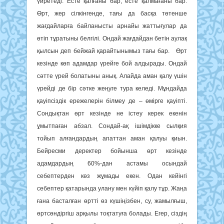
үйретеді. Есте қалғаны бар, есте қалмағаны бар.
Өрт, жер сілкінгенде, тағы да басқа төтенше
жағдайларға байланысты арнайы жаттығулар да
өтіп тұратыны белгілі. Ондай жағдайдан бетін аулaқ
қылсын деп бейжай қарайтынымыз тағы бар. Өрт
кезінде көп адамдар үрейге бой алдырады. Ондай
сәтте үрей болатыны анық. Алайда аман қалу үшін
үрейді де бір сәтке жеңуге тура келеді. Мұндайда
қауіпсіздік ережелерін білмеу де – өмірге қауіпті.
Сондықтан өрт кезінде не істеу керек екенін
ұмытпаған абзал. Сондай-ақ ішімдікке сылқия
тойып алғандардың апаттан аман қалуы қиын.
Бейресми деректер бойынша өрт кезінде
адамдардың 60%-дан астамы осындай
себептерден көз жұмады екен. Одан кейінгі
себептер қатарында улану мен күйіп қалу тұр. Жаңа
ғана басталған өртті өз күшіңізбен, су, жамылғыш,
өртсөндіргіш арқылы тоқтатуға болады. Егер, сіздің