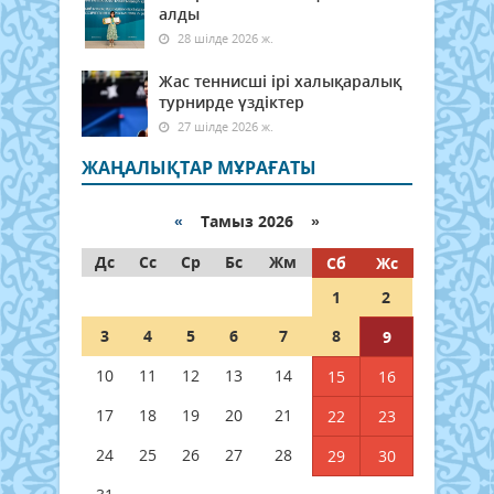
алды
28 шілде 2026 ж.
Жас теннисші ірі халықаралық
турнирде үздіктер
27 шілде 2026 ж.
ЖАҢАЛЫҚТАР МҰРАҒАТЫ
«
Тамыз 2026 »
Дс
Сс
Ср
Бс
Жм
Сб
Жс
1
2
3
4
5
6
7
8
9
10
11
12
13
14
15
16
17
18
19
20
21
22
23
24
25
26
27
28
29
30