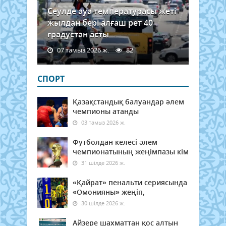
Сеулде ауа температурасы жеті
жылдан бері алғаш рет 40
градустан асты
07 тамыз 2026 ж.
82
СПОРТ
Қазақстандық балуандар әлем
чемпионы атанды
03 тамыз 2026 ж.
Футболдан келесі әлем
чемпионатының жеңімпазы кім
31 шілде 2026 ж.
«Қайрат» пенальти сериясында
«Омонияны» жеңіп,
30 шілде 2026 ж.
Айзере шахматтан қос алтын