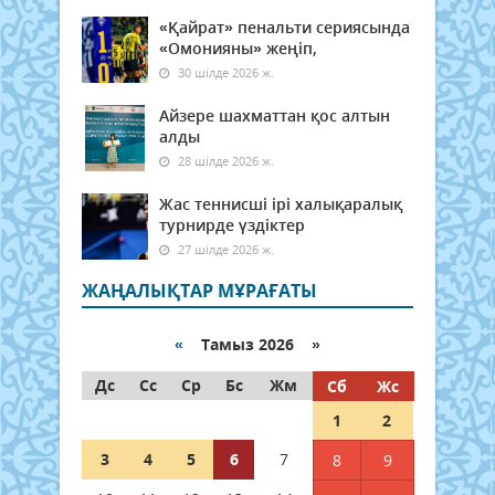
«Қайрат» пенальти сериясында
«Омонияны» жеңіп,
30 шілде 2026 ж.
Айзере шахматтан қос алтын
алды
28 шілде 2026 ж.
Жас теннисші ірі халықаралық
турнирде үздіктер
27 шілде 2026 ж.
ЖАҢАЛЫҚТАР МҰРАҒАТЫ
«
Тамыз 2026 »
Дс
Сс
Ср
Бс
Жм
Сб
Жс
1
2
3
4
5
6
7
8
9