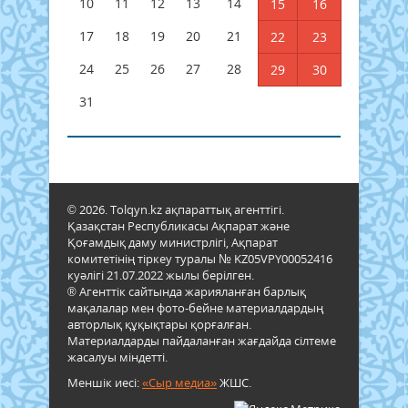
10
11
12
13
14
15
16
17
18
19
20
21
22
23
24
25
26
27
28
29
30
31
© 2026. Tolqyn.kz ақпараттық агенттігі.
Қазақстан Республикасы Ақпарат және
Қоғамдық даму министрлігі, Ақпарат
комитетінің тіркеу туралы № KZ05VPY00052416
куәлігі 21.07.2022 жылы берілген.
® Агенттік сайтында жарияланған барлық
мақалалар мен фото-бейне материалдардың
авторлық құқықтары қорғалған.
Материалдарды пайдаланған жағдайда сілтеме
жасалуы міндетті.
Меншік иесі:
«Сыр медиа»
ЖШС.