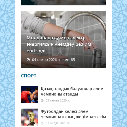
Молдовада су мен электр
энергиясын үнемдеу режимі
енгізілді
04 тамыз 2026 ж.
85
СПОРТ
Қазақстандық балуандар әлем
чемпионы атанды
03 тамыз 2026 ж.
Футболдан келесі әлем
чемпионатының жеңімпазы кім
31 шілде 2026 ж.