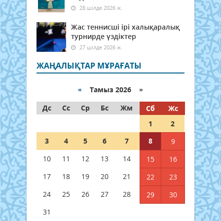
28 шілде 2026 ж.
Жас теннисші ірі халықаралық
турнирде үздіктер
27 шілде 2026 ж.
ЖАҢАЛЫҚТАР МҰРАҒАТЫ
«
Тамыз 2026 »
Дс
Сс
Ср
Бс
Жм
Сб
Жс
1
2
3
4
5
6
7
8
9
10
11
12
13
14
15
16
17
18
19
20
21
22
23
24
25
26
27
28
29
30
31