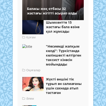
Баласы жоқ отбасы 32
жастағы жігітті асырап алды
Шымкентте 15
жастағы бала өзіне
қол жұмсады
Қоғам
"Несиемді жапқым
келді": Түркістанда
келіншекті өлтірген
таксист кінәсін
мойындады
Оқиғалар
Жүкті әншіні тік
тұрып ән салмағаны
үшін сахнада атып
тастаған
Әлем