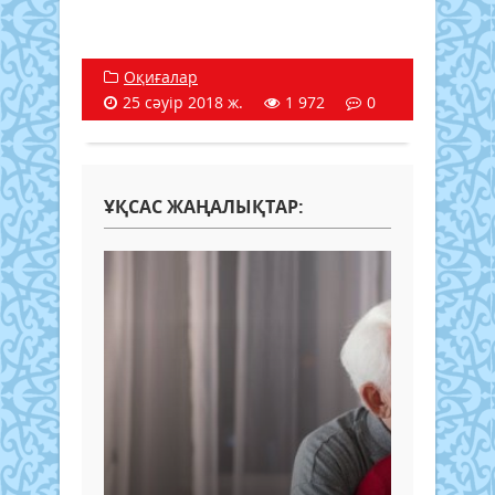
Оқиғалар
25 сәуір 2018 ж.
1 972
0
ҰҚСАС ЖАҢАЛЫҚТАР: