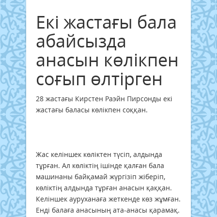
Екі жастағы бала
абайсызда
анасын көлікпен
соғып өлтірген
28 жастағы Кирстен Раэйн Пирсонды екі
жастағы баласы көлікпен соққан.
Жас келіншек көліктен түсіп, алдында
тұрған. Ал көліктің ішінде қалған бала
машинаны байқамай жүргізіп жіберіп,
көліктің алдында тұрған анасын қаққан.
Келіншек ауруханаға жеткенде көз жұмған.
Енді балаға анасының ата-анасы қарамақ.