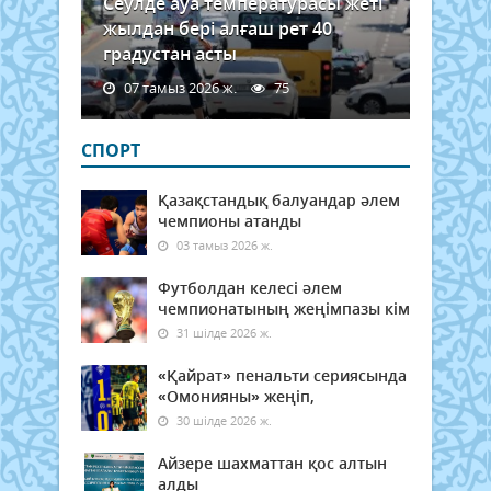
Сеулде ауа температурасы жеті
жылдан бері алғаш рет 40
градустан асты
07 тамыз 2026 ж.
75
СПОРТ
Қазақстандық балуандар әлем
чемпионы атанды
03 тамыз 2026 ж.
Футболдан келесі әлем
чемпионатының жеңімпазы кім
31 шілде 2026 ж.
«Қайрат» пенальти сериясында
«Омонияны» жеңіп,
30 шілде 2026 ж.
Айзере шахматтан қос алтын
алды