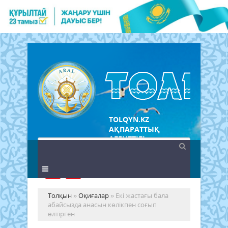
TOLQYN.KZ
АҚПАРАТТЫҚ
АГЕНТТІГІ
Толқын
»
Оқиғалар
» Екі жастағы бала
абайсызда анасын көлікпен соғып
өлтірген