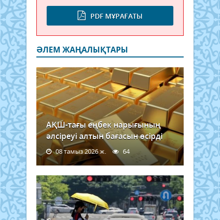
PDF МҰРАҒАТЫ
ӘЛЕМ ЖАҢАЛЫҚТАРЫ
АҚШ-тағы еңбек нарығының
әлсіреуі алтын бағасын өсірді
08 тамыз 2026 ж.
64