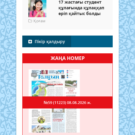
17 жастағы студент
құлағында құлаққап
еріп қайтыс болды
Қоғам
Пікір қалдыру
ЖАҢА НОМЕР
№59 (11223)
08.08.2026 ж.