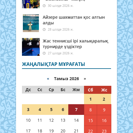
30 шілде 2026 ж.
Айзере шахматтан қос алтын
алды
28 шілде 2026 ж.
Жас теннисші ірі халықаралық
турнирде үздіктер
27 шілде 2026 ж.
ЖАҢАЛЫҚТАР МҰРАҒАТЫ
«
Тамыз 2026 »
Дс
Сс
Ср
Бс
Жм
Сб
Жс
1
2
3
4
5
6
7
8
9
10
11
12
13
14
15
16
17
18
19
20
21
22
23