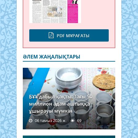
PDF МҰРАҒАТЫ
ӘЛЕМ ЖАҢАЛЫҚТАРЫ
БҰҰ дабыл қақты: Тағы 50
миллион адам аштыққа
ұшырауы мүмкін
06 тамыз 2026 ж.
69