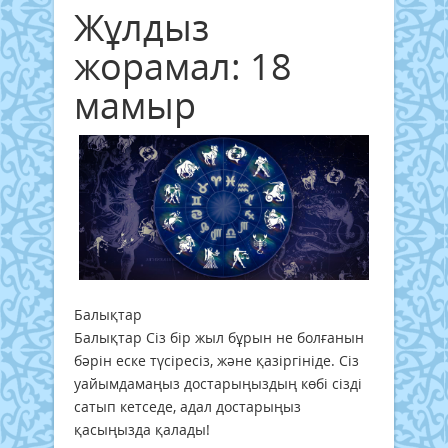
Жұлдыз
жорамал: 18
мамыр
Балықтар
Балықтар Сіз бір жыл бұрын не болғанын
бәрін еске түсіресіз, және қазіргініде. Сіз
уайымдамаңыз достарыңыздың көбі сізді
сатып кетседе, адал достарыңыз
қасыңызда қалады!