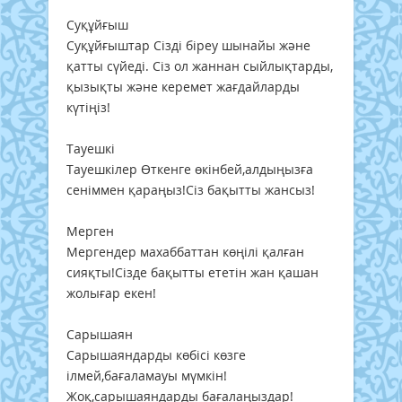
Суқұйғыш
Суқұйғыштар Сізді біреу шынайы және
қатты сүйеді. Сіз ол жаннан сыйлықтарды,
қызықты және керемет жағдайларды
күтіңіз!
Тауешкі
Тауешкілер Өткенге өкінбей,алдыңызға
сеніммен қараңыз!Сіз бақытты жансыз!
Мерген
Мергендер махаббаттан көңілі қалған
сияқты!Сізде бақытты ететін жан қашан
жолығар екен!
Сарышаян
Сарышаяндарды көбісі көзге
ілмей,бағаламауы мүмкін!
Жоқ,сарышаяндарды бағалаңыздар!