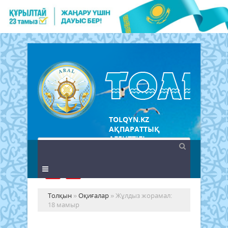
TOLQYN.KZ
АҚПАРАТТЫҚ
АГЕНТТІГІ
Толқын
»
Оқиғалар
» Жұлдыз жорамал:
18 мамыр