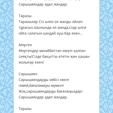
Сарышаяндар адал жандар.
Таразы
Таразылар Сіз ылғи ол жанды ойлап
тұрасыз.Шынында ол жанда,сізді ылғи
ойға салатын қандай күш бар екен...
Мерген
Мергендер махаббаттан көңілі қалған
сияқты!Сізде бақытты ететін жан қашан
жолығар екен!
Сарышаян
Сарышаяндарды көбісі көзге
ілмей,бағаламауы мүмкін!
Жоқ,сарышаяндарды бағалаңыздар!
Сарышаяндар адал жандар.
Таразы