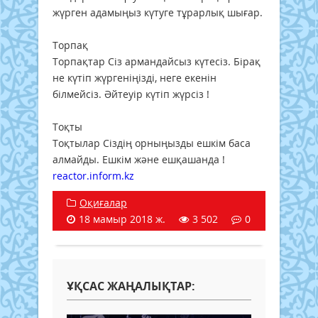
жүрген адамыңыз күтуге тұрарлық шығар.
Торпақ
Торпақтар Сіз армандайсыз күтесіз. Бірақ
не күтіп жүргеніңізді, неге екенін
білмейсіз. Әйтеуір күтіп жүрсіз !
Тоқты
Тоқтылар Сіздің орныңызды ешкім баса
алмайды. Ешкім және ешқашанда !
reactor.inform.kz
Оқиғалар
18 мамыр 2018 ж.
3 502
0
ҰҚСАС ЖАҢАЛЫҚТАР: