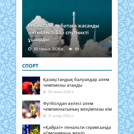
Өзбекстан орбитаға жасанды
интеллекті бар спутникті
ұшырды
05 тамыз 2026 ж.
89
СПОРТ
Қазақстандық балуандар әлем
чемпионы атанды
03 тамыз 2026 ж.
Футболдан келесі әлем
чемпионатының жеңімпазы кім
31 шілде 2026 ж.
«Қайрат» пенальти сериясында
«Омонияны» жеңіп,