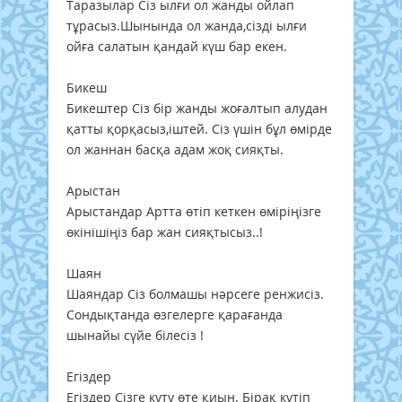
Таразылар Сіз ылғи ол жанды ойлап
тұрасыз.Шынында ол жанда,сізді ылғи
ойға салатын қандай күш бар екен.
Бикеш
Бикештер Сіз бір жанды жоғалтып алудан
қатты қорқасыз,іштей. Сіз үшін бұл өмірде
ол жаннан басқа адам жоқ сияқты.
Арыстан
Арыстандар Артта өтіп кеткен өміріңізге
өкінішіңіз бар жан сияқтысыз..!
Шаян
Шаяндар Сіз болмашы нәрсеге ренжисіз.
Сондықтанда өзгелерге қарағанда
шынайы сүйе білесіз !
Егіздер
Егіздер Сізге күту өте қиын. Бірақ күтіп