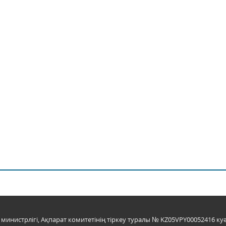
инистрлігі, Ақпарат комитетінің тіркеу туралы № KZ05VPY00052416 куә