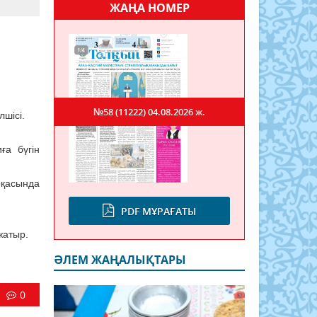
ЖАҢА НОМЕР
й
№58 (11222)
04.08.2026 ж.
лшісі.
ға бүгін
рқасында
PDF МҰРАҒАТЫ
жатыр.
ӘЛЕМ ЖАҢАЛЫҚТАРЫ
0