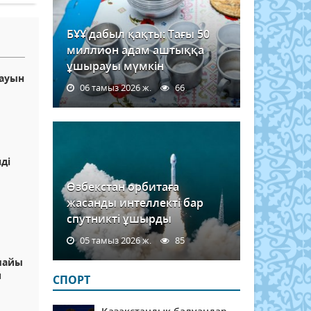
БҰҰ дабыл қақты: Тағы 50
миллион адам аштыққа
ұшырауы мүмкін
ауын
06 тамыз 2026 ж.
66
ді
Өзбекстан орбитаға
жасанды интеллекті бар
спутникті ұшырды
05 тамыз 2026 ж.
85
майы
п
СПОРТ