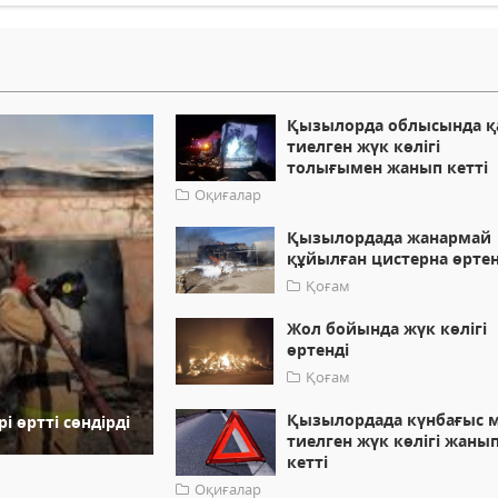
Қызылорда облысында қ
тиелген жүк көлігі
толығымен жанып кетті
Оқиғалар
Қызылордада жанармай
құйылған цистерна өртен
Қоғам
Жол бойында жүк көлігі
өртенді
Қоғам
Қызылордада күнбағыс 
 өртті сөндірді
тиелген жүк көлігі жаны
кетті
Оқиғалар