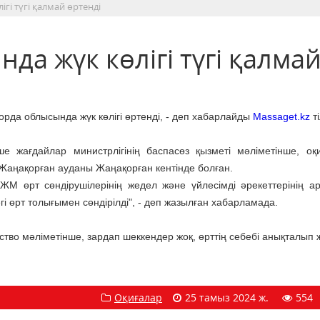
гі түгі қалмай өртенді
а жүк көлігі түгі қалма
рда облысында жүк көлігі өртенді, - деп хабарлайды
Massaget.kz
ті
ше жағдайлар министрлігінің баспасөз қызметі мәліметінше, оқи
Жаңақорған ауданы Жаңақорған кентінде болған.
өрт сөндірушілерінің жедел және үйлесімді әрекеттерінің а
егі өрт толығымен сөндірілді", - деп жазылған хабарламада.
тво мәліметінше, зардап шеккендер жоқ, өрттің себебі анықталып 
Оқиғалар
25 тамыз 2024 ж.
554