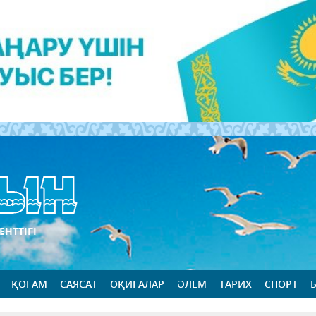
ЕНТТІГІ
ҚОҒАМ
САЯСАТ
ОҚИҒАЛАР
ӘЛЕМ
ТАРИХ
СПОРТ