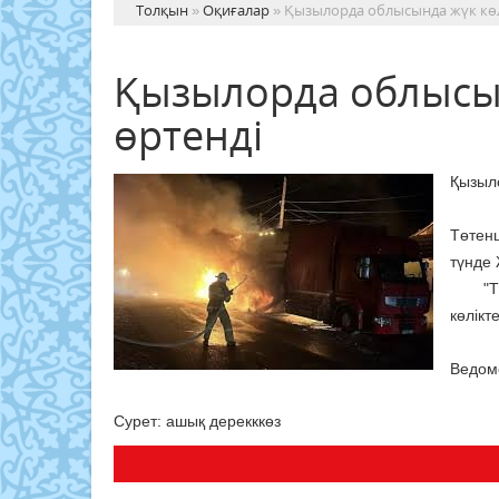
Толқын
»
Оқиғалар
» Қызылорда облысында жүк көлі
Қызылорда облысынд
өртенді
Қызыло
Төтен
түнде 
"ТЖМ 
көлікт
Ведомс
Сурет: ашық дерекккөз