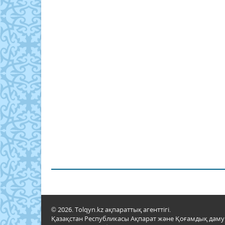
© 2026. Tolqyn.kz ақпараттық агенттігі.
Қазақстан Республикасы Ақпарат және Қоғамдық даму м