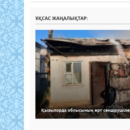
ҰҚСАС ЖАҢАЛЫҚТАР:
Қызылорда облысының өрт сөндірушілері