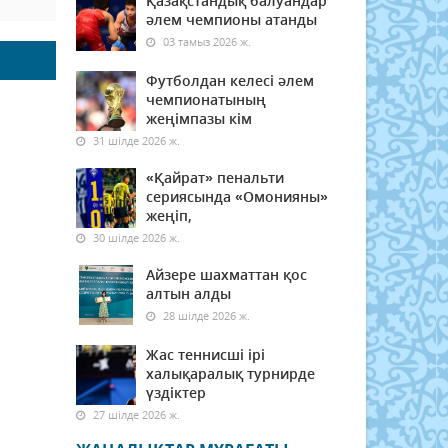
Қазақстандық балуандар
әлем чемпионы атанды
03 тамыз 2026 ж.
Футболдан келесі әлем
чемпионатының
жеңімпазы кім
31 шілде 2026 ж.
«Қайрат» пенальти
сериясында «Омонияны»
жеңіп,
30 шілде 2026 ж.
Айзере шахматтан қос
алтын алды
28 шілде 2026 ж.
Жас теннисші ірі
халықаралық турнирде
үздіктер
27 шілде 2026 ж.