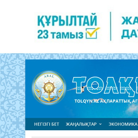
TOLQYN.KZ АҚПАРАТТЫҚ АГ
НЕГІЗГІ БЕТ
ЖАҢАЛЫҚТАР
ЭКОНОМИКА