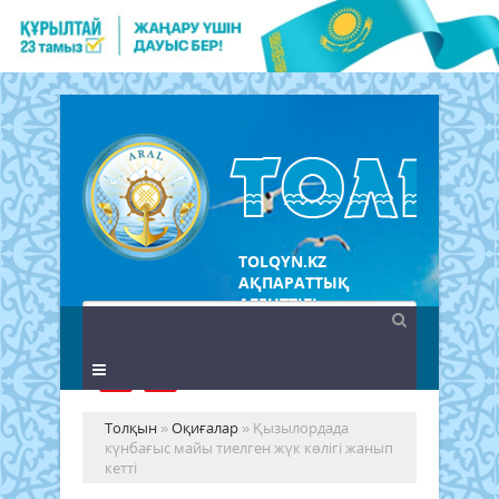
TOLQYN.KZ
АҚПАРАТТЫҚ
АГЕНТТІГІ
Толқын
»
Оқиғалар
» Қызылордада
күнбағыс майы тиелген жүк көлігі жанып
кетті