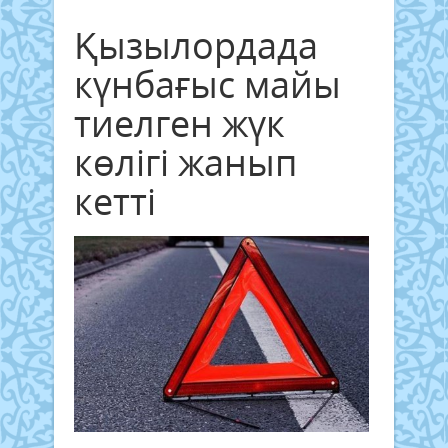
Қызылордада
күнбағыс майы
тиелген жүк
көлігі жанып
кетті