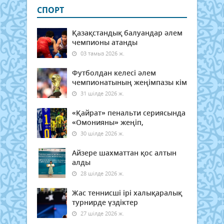
СПОРТ
Қазақстандық балуандар әлем
чемпионы атанды
03 тамыз 2026 ж.
Футболдан келесі әлем
чемпионатының жеңімпазы кім
31 шілде 2026 ж.
«Қайрат» пенальти сериясында
«Омонияны» жеңіп,
30 шілде 2026 ж.
Айзере шахматтан қос алтын
алды
28 шілде 2026 ж.
Жас теннисші ірі халықаралық
турнирде үздіктер
27 шілде 2026 ж.