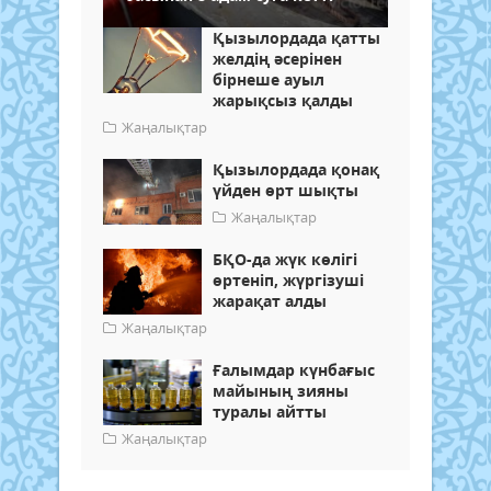
Қызылордада қатты
желдің әсерінен
бірнеше ауыл
жарықсыз қалды
Жаңалықтар
Қызылордада қонақ
үйден өрт шықты
Жаңалықтар
БҚО-да жүк көлігі
өртеніп, жүргізуші
жарақат алды
Жаңалықтар
Ғалымдар күнбағыс
майының зияны
туралы айтты
Жаңалықтар