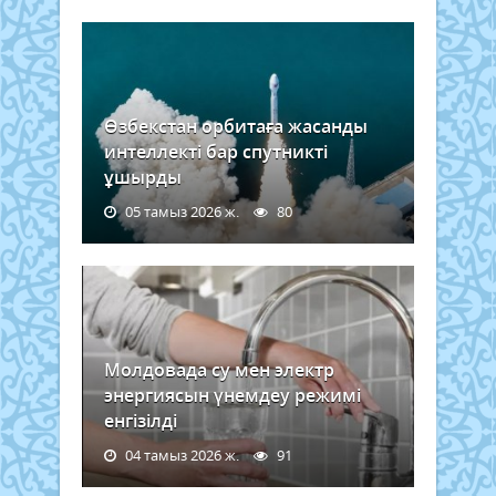
Өзбекстан орбитаға жасанды
интеллекті бар спутникті
ұшырды
05 тамыз 2026 ж.
80
Молдовада су мен электр
энергиясын үнемдеу режимі
енгізілді
04 тамыз 2026 ж.
91