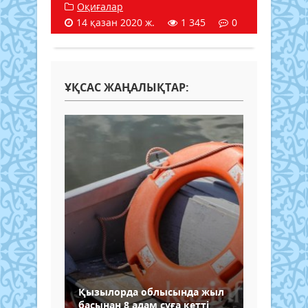
Оқиғалар
14 қазан 2020 ж.
1 345
0
ҰҚСАС ЖАҢАЛЫҚТАР:
Қызылорда облысында жыл
басынан 8 адам суға кетті