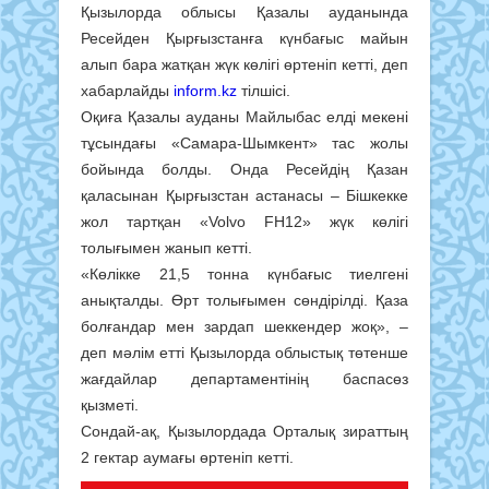
Қызылорда облысы Қазалы ауданында
Ресейден Қырғызстанға күнбағыс майын
алып бара жатқан жүк көлігі өртеніп кетті, деп
хабарлайды
inform.kz
тілшісі.
Оқиға Қазалы ауданы Майлыбас елді мекені
тұсындағы «Самара-Шымкент» тас жолы
бойында болды. Онда Ресейдің Қазан
қаласынан Қырғызстан астанасы – Бішкекке
жол тартқан «Volvo FH12» жүк көлігі
толығымен жанып кетті.
«Көлікке 21,5 тонна күнбағыс тиелгені
анықталды. Өрт толығымен сөндірілді. Қаза
болғандар мен зардап шеккендер жоқ», –
деп мәлім етті Қызылорда облыстық төтенше
жағдайлар департаментінің баспасөз
қызметі.
Сондай-ақ, Қызылордада Орталық зираттың
2 гектар аумағы өртеніп кетті.