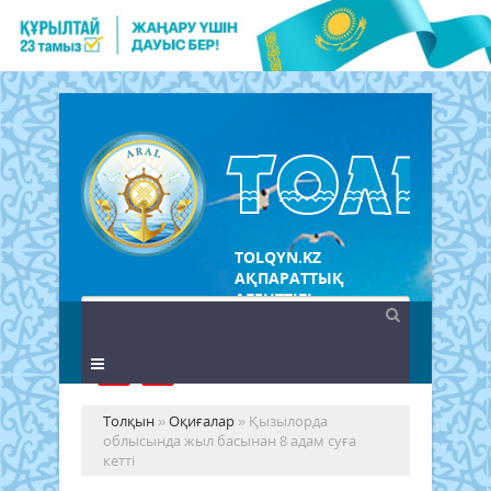
TOLQYN.KZ
АҚПАРАТТЫҚ
АГЕНТТІГІ
Толқын
»
Оқиғалар
» Қызылорда
облысында жыл басынан 8 адам суға
кетті