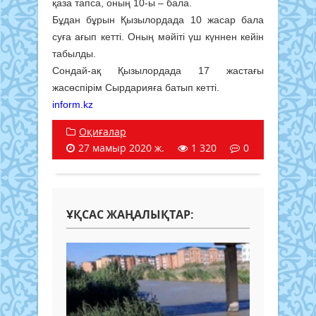
қаза тапса, оның 10-ы – бала.
Бұдан бұрын Қызылордада 10 жасар бала
суға ағып кетті. Оның мәйіті үш күннен кейін
табылды.
Сондай-ақ Қызылордада 17 жастағы
жасөспірім Сырдарияға батып кетті.
inform.kz
Оқиғалар
27 мамыр 2020 ж.
1 320
0
ҰҚСАС ЖАҢАЛЫҚТАР: