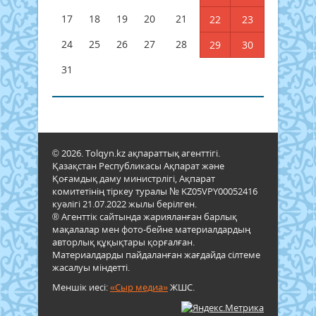
17
18
19
20
21
22
23
24
25
26
27
28
29
30
31
© 2026. Tolqyn.kz ақпараттық агенттігі.
Қазақстан Республикасы Ақпарат және
Қоғамдық даму министрлігі, Ақпарат
комитетінің тіркеу туралы № KZ05VPY00052416
куәлігі 21.07.2022 жылы берілген.
® Агенттік сайтында жарияланған барлық
мақалалар мен фото-бейне материалдардың
авторлық құқықтары қорғалған.
Материалдарды пайдаланған жағдайда сілтеме
жасалуы міндетті.
Меншік иесі:
«Сыр медиа»
ЖШС.