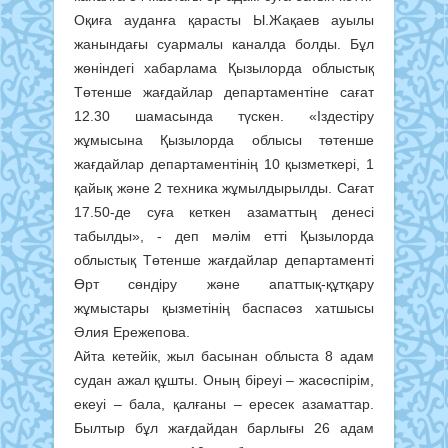
Оқиға ауданға қарасты Ы.Жақаев ауылы
жанындағы суармалы каналда болды. Бұл
жөніндегі хабарлама Қызылорда облыстық
Төтенше жағдайлар департаментіне сағат
12.30 шамасында түскен. «Іздестіру
жұмысына Қызылорда облысы төтенше
жағдайлар департаментінің 10 қызметкері, 1
қайық және 2 техника жұмылдырылды. Сағат
17.50-де суға кеткен азаматтың денесі
табылды», - деп мәлім етті Қызылорда
облыстық Төтенше жағдайлар департаменті
Өрт сөндіру және апаттық-құтқару
жұмыстары қызметінің баспасөз хатшысы
Әлия Ережепова.
Айта кетейік, жыл басынан облыста 8 адам
судан ажал құшты. Оның біреуі – жасөспірім,
екеуі – бала, қалғаны – ересек азаматтар.
Былтыр бұл жағдайдан барлығы 26 адам