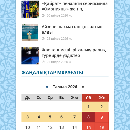
«Қайрат» пенальти сериясында
«Омонияны» жеңіп,
30 шілде 2026 ж.
Айзере шахматтан қос алтын
алды
28 шілде 2026 ж.
Жас теннисші ірі халықаралық
турнирде үздіктер
27 шілде 2026 ж.
ЖАҢАЛЫҚТАР МҰРАҒАТЫ
«
Тамыз 2026 »
Дс
Сс
Ср
Бс
Жм
Сб
Жс
1
2
3
4
5
6
7
8
9
10
11
12
13
14
15
16