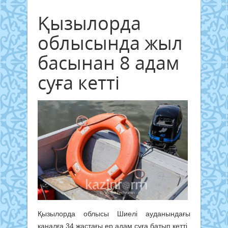
Қызылорда
облысында жыл
басынан 8 адам
суға кетті
Қызылорда облысы Шиелі ауданындағы
каналға 34 жастағы ер адам суға батып кетті.