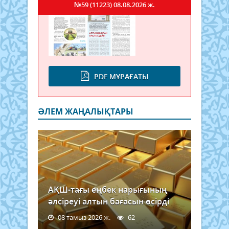
№59 (11223)
08.08.2026 ж.
PDF МҰРАҒАТЫ
ӘЛЕМ ЖАҢАЛЫҚТАРЫ
АҚШ-тағы еңбек нарығының
әлсіреуі алтын бағасын өсірді
08 тамыз 2026 ж.
62