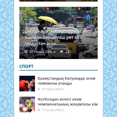
Сеулде ауа температурасы жеті
жылдан бері алғаш рет 40
градустан асты
07 тамыз 2026 ж.
73
СПОРТ
Қазақстандық балуандар әлем
чемпионы атанды
03 тамыз 2026 ж.
Футболдан келесі әлем
чемпионатының жеңімпазы кім
31 шілде 2026 ж.