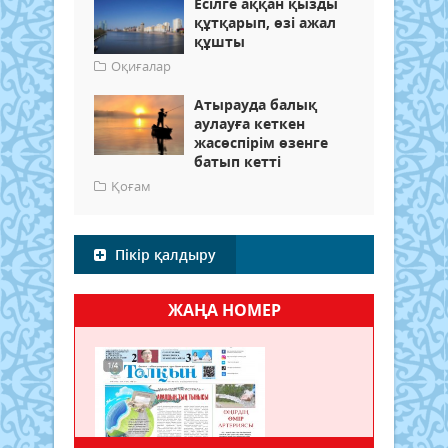
Есілге аққан қызды
құтқарып, өзі ажал
құшты
Оқиғалар
Атырауда балық
аулауға кеткен
жасөспірім өзенге
батып кетті
Қоғам
Пікір қалдыру
ЖАҢА НОМЕР