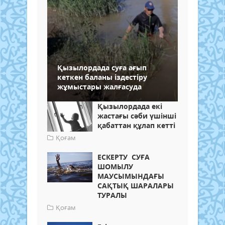
Қызылордада суға ағып
кеткен баланы іздестіру
жұмыстары жалғасуда
Қызылордада екі
жастағы сәби үшінші
қабаттан құлап кетті
Қоғам
ЕСКЕРТУ СУҒА
ШОМЫЛУ
МАУСЫМЫНДАҒЫ
САҚТЫҚ ШАРАЛАРЫ
ТУРАЛЫ
Қоғам