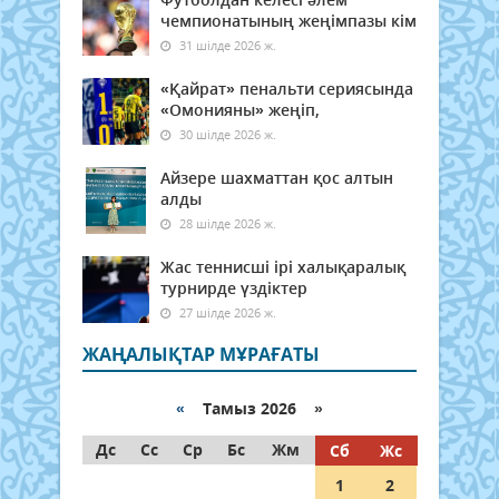
чемпионатының жеңімпазы кім
31 шілде 2026 ж.
«Қайрат» пенальти сериясында
«Омонияны» жеңіп,
30 шілде 2026 ж.
Айзере шахматтан қос алтын
алды
28 шілде 2026 ж.
Жас теннисші ірі халықаралық
турнирде үздіктер
27 шілде 2026 ж.
ЖАҢАЛЫҚТАР МҰРАҒАТЫ
«
Тамыз 2026 »
Дс
Сс
Ср
Бс
Жм
Сб
Жс
1
2