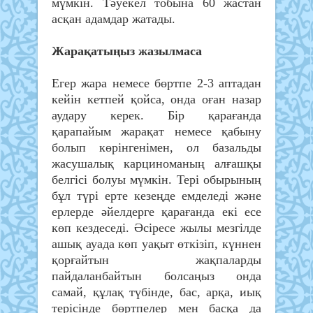
мүмкін. Тәуекел тобына 60 жастан
асқан адамдар жатады.
Жарақатыңыз жазылмаса
Егер жара немесе бөртпе 2-3 аптадан
кейін кетпей қойса, онда оған назар
аудару керек. Бір қарағанда
қарапайым жарақат немесе қабыну
болып көрінгенімен, ол базальды
жасушалық карциноманың алғашқы
белгісі болуы мүмкін. Тері обырының
бұл түрі ерте кезеңде емделеді және
ерлерде әйелдерге қарағанда екі есе
көп кездеседі. Әсіресе жылы мезгілде
ашық ауада көп уақыт өткізіп, күннен
қорғайтын жақпаларды
пайдаланбайтын болсаңыз онда
самай, құлақ түбінде, бас, арқа, иық
терісінде бөртпелер мен басқа да