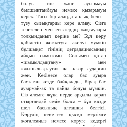
болуы тиіс және ауырмауы
былшықтанбауы немесе қызармауы
керек. Тағы бір алаңдатарлық белгі –
түзу сызықтарды көре алмау. Сізге
терезелер мен есіктердің жақтаулары
толқынданып көріне ме? Бұл көру
қабілетін жоғалтуға әкелуі мүмкін
бұлшықет тінінің деградациясының
айқын симптомы. Сонымен қатар
«шымылдықтану» мен
«жыпылықтауға» да назар аударған
жөн. Көбінесе олар бас ауыра
бастаған кезде байқалады, бірақ бас
ауырмай-ақ та пайда болуы мүмкін.
Сіз әлемге жұқа перде арқылы қарап
отырғандай сезім болса – бұл көзде
шел басының алғашқы белгісі.
Көрудің кенеттен қысқа мерзімге
жоғалсаңыз немесе көруге кедергі