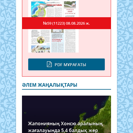
№59 (11223)
08.08.2026 ж.
PDF МҰРАҒАТЫ
ӘЛЕМ ЖАҢАЛЫҚТАРЫ
Жапонияның Хонсю аралының
жағалауында 5,4 балдық жер