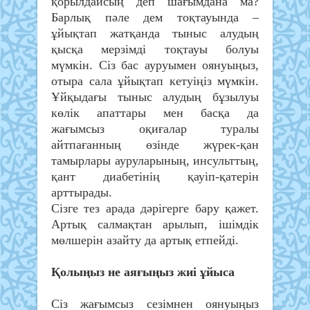
қорылдайсың деп шағымдана ма?
Барлық пәле дем тоқтауында –
ұйықтап жатқанда тыныс алудың
қысқа мерзімді тоқтауы болуы
мүмкін. Сіз бас ауруымен оянуыңыз,
отыра сала ұйықтап кетуіңіз мүмкін.
Ұйқыдағы тыныс алудың бұзылуы
көлік апаттары мен басқа да
жағымсыз оқиғалар туралы
айтпағанның өзінде жүрек-қан
тамырлары ауруларының, инсульттың,
қант диабетінің қауіп-қатерін
арттырады.
Сізге тез арада дәрігерге бару қажет.
Артық салмақтан арылып, ішімдік
мөлшерін азайту да артық етпейді.
Қолыңыз не аяғыңыз жиі ұйыса
Сіз жағымсыз сезімнен оянуыңыз