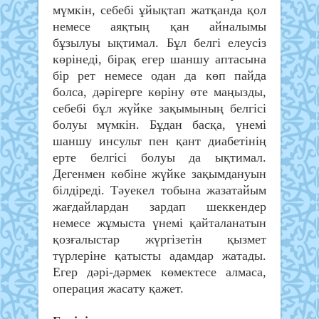
мүмкін, себебі ұйықтап жатқанда қол
немесе аяқтың қан айналымы
бұзылуы ықтимал. Бұл белгі елеусіз
көрінеді, бірақ егер шаншу аптасына
бір рет немесе одан да көп пайда
болса, дәрігерге көріну өте маңызды,
себебі бұл жүйке зақымының белгісі
болуы мүмкін. Бұдан басқа, үнемі
шаншу инсульт пен қант диабетінің
ерте белгісі болуы да ықтимал.
Дегенмен көбіне жүйке зақымдануын
білдіреді. Тәуекел тобына жазатайым
жағдайлардан зардап шеккендер
немесе жұмыста үнемі қайталанатын
қозғалыстар жүргізетін қызмет
түрлеріне қатысты адамдар жатады.
Егер дәрі-дәрмек көмектесе алмаса,
операция жасату қажет.