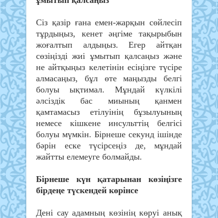
ұмытып қалсаңыз
Сіз қазір ғана емен-жарқын сөйлесіп
тұрдыңыз, кенет әңгіме тақырыбын
жоғалтып алдыңыз. Егер айтқан
сөзіңізді жиі ұмытып қалсаңыз және
не айтқыңыз келетінін есіңізге түсіре
алмасаңыз, бұл өте маңызды белгі
болуы ықтимал. Мұндай күлкілі
әлсіздік бас миының қанмен
қамтамасыз етілуінің бұзылуының
немесе кішкене инсульттің белгісі
болуы мүмкін. Бірнеше секунд ішінде
бәрін еске түсірсеңіз де, мұндай
жайтты елемеуге болмайды.
Бірнеше күн қатарынан көзіңізге
бірдеңе түскендей көрінсе
Дені сау адамның көзінің көруі анық