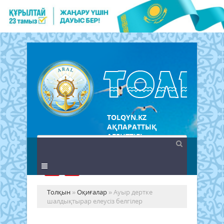
TOLQYN.KZ
АҚПАРАТТЫҚ
АГЕНТТІГІ
Толқын
»
Оқиғалар
» Ауыр дертке
шалдықтырар елеусіз белгілер