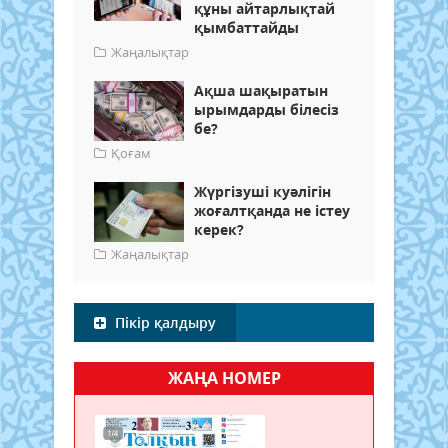
құны айтарлықтай
қымбаттайды
Жаңалықтар
Ақша шақыратын
ырымдарды білесіз
бе?
Қоғам
Жүргізуші куәлігін
жоғалтқанда не істеу
керек?
Жаңалықтар
Пікір қалдыру
ЖАҢА НОМЕР