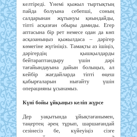
келтіреді. Үнемі қыжыл тыртықтың
пайда болуына себепші, соның
салдарынан жұтынуы қиындайды,
тіпті асқазған обыры дамиды. Егер
аптасына бір рет немесе одан да көп
асқазаныңыз қыжылдаса – дәрігер
көмегіне жүгініңіз. Тамақты аз ішіңіз,
дәрігердің қышқылдарды
бейтараптандыру үшін дәрі
тағайындауына дайын болыңыз, ал
кейбір жағдайларда тіпті өңеш
қабырғаларын нығайту үшін
операцияны ұсынамыз.
Күні бойы ұйқыңыз келіп жүрсе
Дер уақытында ұйықтағанымен,
таңертең әрең тұрып, шаршағандай
сезінесіз бе, күйеуіңіз сізге