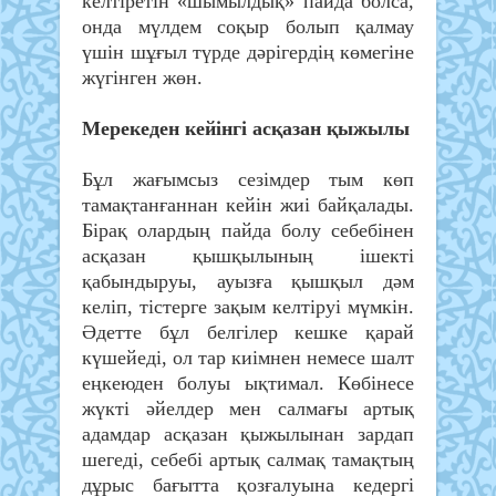
келтіретін «шымылдық» пайда болса,
онда мүлдем соқыр болып қалмау
үшін шұғыл түрде дәрігердің көмегіне
жүгінген жөн.
Мерекеден кейінгі асқазан қыжылы
Бұл жағымсыз сезімдер тым көп
тамақтанғаннан кейін жиі байқалады.
Бірақ олардың пайда болу себебінен
асқазан қышқылының ішекті
қабындыруы, ауызға қышқыл дәм
келіп, тістерге зақым келтіруі мүмкін.
Әдетте бұл белгілер кешке қарай
күшейеді, ол тар киімнен немесе шалт
еңкеюден болуы ықтимал. Көбінесе
жүкті әйелдер мен салмағы артық
адамдар асқазан қыжылынан зардап
шегеді, себебі артық салмақ тамақтың
дұрыс бағытта қозғалуына кедергі