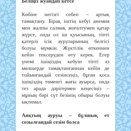
Беліңіз жуандап кетсе
Көбіне негізгі себеп – артық
тамақтану. Бірақ іштің кебуі анемия
мен жалпы салмақ жоғалтумен қатар
жүрсе, онда ол іш қуысының, тіпті
қатерлі ісік ауруларының белгісі
болуы мүмкін. Жүктілік өткеннен
кейін тексеруден өту керек. Егер
үнемі ішіңіздің кебуін тіпті аз
мөлшерде тамақтанғаннан кейін де
тойынғандай сезінсеңіз, бұған қоса
ішіңіздің төменгі жағы ауырса, онда
тез арада дәрігермен кеңесіңіз –
мұның бәрі сүт безінің обыры болуы
ықтимал.
Аяқтың ауруы – бұлшық ет
созылғандай сезім болса