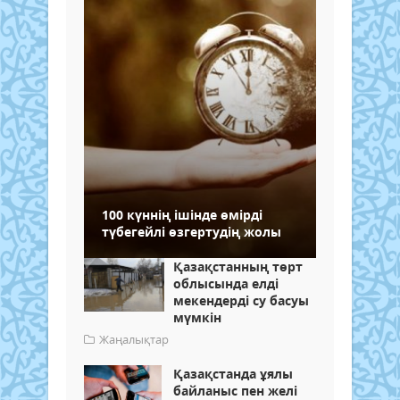
100 күннің ішінде өмірді
түбегейлі өзгертудің жолы
Қазақстанның төрт
облысында елді
мекендерді су басуы
мүмкін
Жаңалықтар
Қазақстанда ұялы
байланыс пен желі