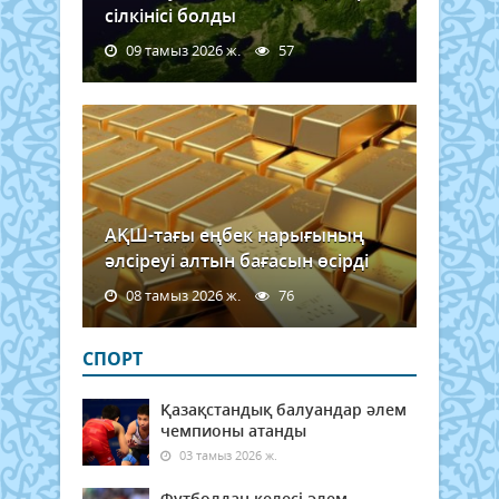
сілкінісі болды
09 тамыз 2026 ж.
57
АҚШ-тағы еңбек нарығының
әлсіреуі алтын бағасын өсірді
08 тамыз 2026 ж.
76
СПОРТ
Қазақстандық балуандар әлем
чемпионы атанды
03 тамыз 2026 ж.
Футболдан келесі әлем