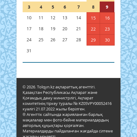
3
4
5
6
7
8
9
10
11
12
13
14
15
16
17
18
19
20
21
22
23
24
25
26
27
28
29
30
31
© 2026. Tolqyn.kz ақпараттық агенттігі.
Қазақстан Республикасы Ақпарат және
Қоғамдық даму министрлігі, Ақпарат
комитетінің тіркеу туралы № KZ05VPY00052416
куәлігі 21.07.2022 жылы берілген.
® Агенттік сайтында жарияланған барлық
мақалалар мен фото-бейне материалдардың
авторлық құқықтары қорғалған.
Материалдарды пайдаланған жағдайда сілтеме
жасалуы міндетті.