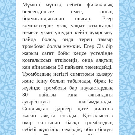
Мүмкін мұның себебі физикалық
белсенділікте емес, оның
болмағандығынан шығар. Егер
компьютерде ұзақ уақыт отырғанда
немесе ұзын ұшудан кейін ауырсыну
пайда болса, онда терең тамыр
тромбозы болуы мүмкін. Егер Сіз бір
жарым сағат бойы кеңсе үстелінде
қозғалыссыз өткізсеңіз, онда аяқтың
қан айналымы 50 пайызға төмендейді.
Тромбоздың негізгі симптомы қызару
және ісіну болып табылады, бірақ іс
жүзінде тромбозы бар науқастардың
80 пайызы ғана аяғындағы
ауырсынуға шағымданады.
Сондықтан дәрігер қате диагноз
жасап аяқты созады. Қозғалыссыз
өмір салтынан басқа тромбоздың
себебі жүктілік, семіздік, обыр болуы