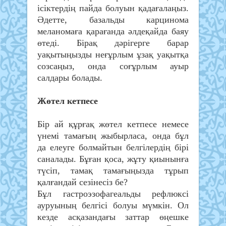
ісіктердің пайда болуын қадағалаңыз.
Әдетте, базальды карцинома
меланомаға қарағанда әлдеқайда баяу
өтеді. Бірақ дәрігерге барар
уақытыңызды неғұрлым ұзақ уақытқа
созсаңыз, онда соғұрлым ауыр
салдары болады.
Жөтел кетпесе
Бір ай құрғақ жөтел кетпесе немесе
үнемі тамағың жыбырласа, онда бұл
да елеуге болмайтын белгілердің бірі
саналады. Бұған қоса, жұту қиынынға
түсіп, тамақ тамағыңызда тұрып
қалғандай сезінесіз бе?
Бұл гастроэзофагеальды рефлюксі
ауруының белгісі болуы мүмкін. Ол
кезде асқазандағы заттар өңешке