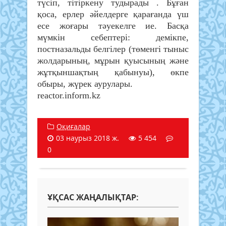
түсіп, тітіркену тудырады . Бұған
қоса, ерлер әйелдерге қарағанда үш
есе жоғары тәуекелге ие. Басқа
мүмкін себептері: демікпе,
постназальды белгілер (төменгі тыныс
жолдарының, мұрын қуысының және
жұтқыншақтың қабынуы), өкпе
обыры, жүрек аурулары.
reactor.inform.kz
Оқиғалар
03 наурыз 2018 ж.
5 454
0
ҰҚСАС ЖАҢАЛЫҚТАР: