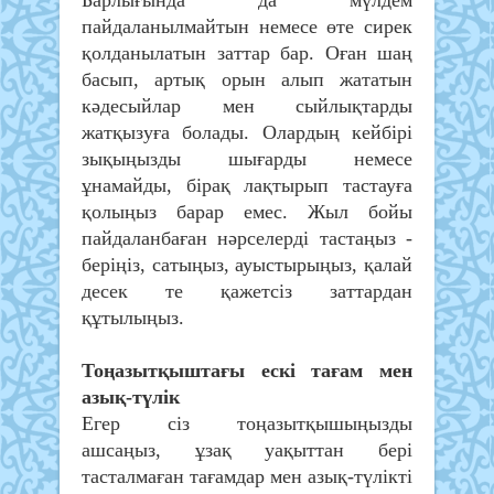
пайдаланылмайтын немесе өте сирек
қолданылатын заттар бар. Оған шаң
басып, артық орын алып жататын
кәдесыйлар мен сыйлықтарды
жатқызуға болады. Олардың кейбірі
зықыңызды шығарды немесе
ұнамайды, бірақ лақтырып тастауға
қолыңыз барар емес. Жыл бойы
пайдаланбаған нәрселерді тастаңыз -
беріңіз, сатыңыз, ауыстырыңыз, қалай
десек те қажетсіз заттардан
құтылыңыз.
Тоңазытқыштағы ескі тағам мен
азық-түлік
Егер сіз тоңазытқышыңызды
ашсаңыз, ұзақ уақыттан бері
тасталмаған тағамдар мен азық-түлікті