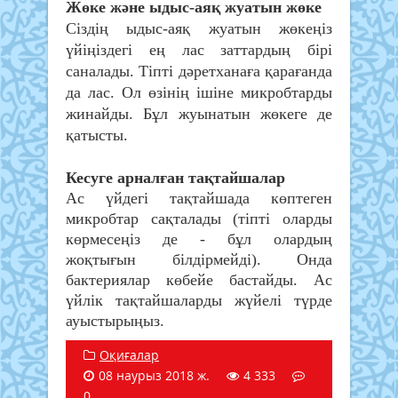
Жөке және ыдыс-аяқ жуатын жөке
Сіздің ыдыс-аяқ жуатын жөкеңіз
үйіңіздегі ең лас заттардың бірі
саналады. Тіпті дәретханаға қарағанда
да лас. Ол өзінің ішіне микробтарды
жинайды. Бұл жуынатын жөкеге де
қатысты.
Кесуге арналған тақтайшалар
Ас үйдегі тақтайшада көптеген
микробтар сақталады (тіпті оларды
көрмесеңіз де - бұл олардың
жоқтығын білдірмейді). Онда
бактериялар көбейе бастайды. Ас
үйлік тақтайшаларды жүйелі түрде
ауыстырыңыз.
Оқиғалар
08 наурыз 2018 ж.
4 333
0