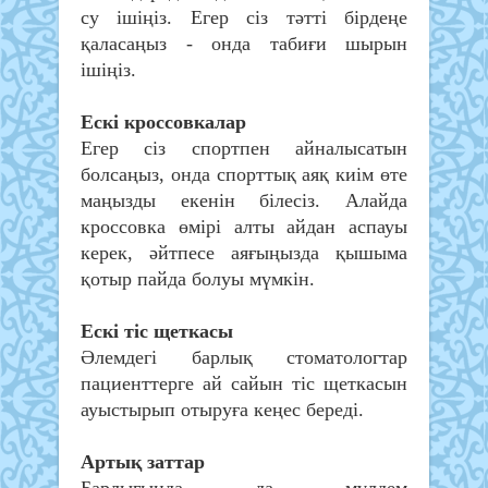
су ішіңіз. Егер сіз тәтті бірдеңе
қаласаңыз - онда табиғи шырын
ішіңіз.
Ескі кроссовкалар
Егер сіз спортпен айналысатын
болсаңыз, онда спорттық аяқ киім өте
маңызды екенін білесіз. Алайда
кроссовка өмірі алты айдан аспауы
керек, әйтпесе аяғыңызда қышыма
қотыр пайда болуы мүмкін.
Ескі тіс щеткасы
Әлемдегі барлық стоматологтар
пациенттерге ай сайын тіс щеткасын
ауыстырып отыруға кеңес береді.
Артық заттар
Барлығында да мүлдем