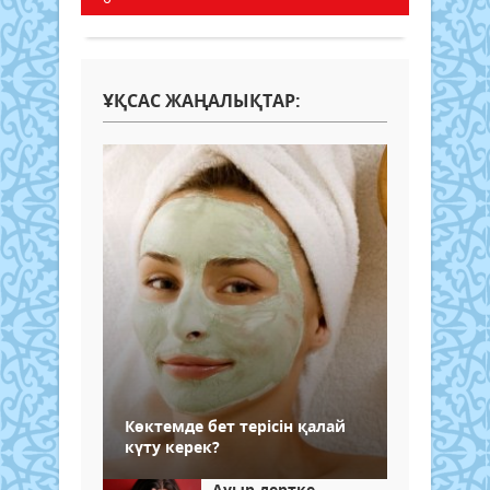
ҰҚСАС ЖАҢАЛЫҚТАР:
Көктемде бет терісін қалай
күту керек?
Ауыр дертке