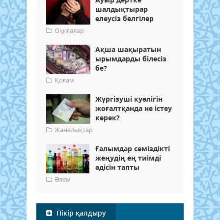
шалдықтырар
елеусіз белгілер
Оқиғалар
Ақша шақыратын
ырымдарды білесіз
бе?
Қоғам
Жүргізуші куәлігін
жоғалтқанда не істеу
керек?
Жаңалықтар
Ғалымдар семіздікті
жеңудің ең тиімді
әдісін тапты
Әлем
Пікір қалдыру