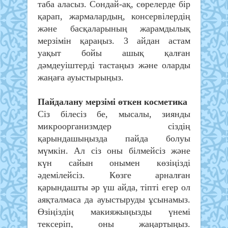
таба аласыз. Сондай-ақ, сөрелерде бір
қарап, жармалардың, консервілердің
және басқаларының жарамдылық
мерзімін қараңыз. 3 айдан астам
уақыт бойы ашық қалған
дәмдеуіштерді тастаңыз және оларды
жаңаға ауыстырыңыз.
Пайдалану мерзімі өткен косметика
Сіз білесіз бе, мысалы, зиянды
микроорганизмдер сіздің
қарындашыңызда пайда болуы
мүмкін. Ал сіз оны білмейсіз және
күн сайын онымен көзіңізді
әдемілейсіз. Көзге арналған
қарындашты әр үш айда, тіпті егер ол
аяқталмаса да ауыстыруды ұсынамыз.
Өзіңіздің макияжыңызды үнемі
тексеріп, оны жаңартыңыз.