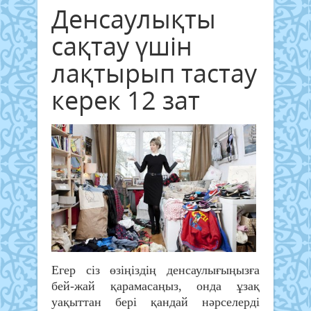
Денсаулықты
сақтау үшін
лақтырып тастау
керек 12 зат
Егер сіз өзіңіздің денсаулығыңызға
бей-жай қарамасаңыз, онда ұзақ
уақыттан бері қандай нәрселерді