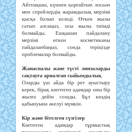
Айтпақшы, күннен қорғайтын лосьон
мен спрейлердің жарамдылық мерзімі
қысқа болып келеді. Өткен жылы
сатып алсаңыз, осы жылы тиімді
болмайды. Ешқашан пайдалану
мерзімі өткен косметиканы
пайдаланбаңыз, сонда теріңізде
проблемалар болмайды.
Жанаспалы және түсті линзаларды
сақтауға арналған сыйымдылық
Оларды үш айда бір рет ауыстыру
керек, бірақ көптеген адамдар оны бір
жылға дейін созады. Бұл көздің
қабынуына әкелуі мүмкін.
Кір және бітелген сүзгілер
Көптеген адамдар тұрмыстық
техникадағы сүзгілерді ауыстыру