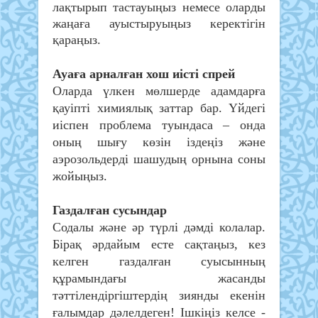
лақтырып тастауыңыз немесе оларды
жаңаға ауыстыруыңыз керектігін
қараңыз.
Ауаға арналған хош иісті спрей
Оларда үлкен мөлшерде адамдарға
қауіпті химиялық заттар бар. Үйдегі
иіспен проблема туындаса – онда
оның шығу көзін іздеңіз және
аэрозольдерді шашудың орнына соны
жойыңыз.
Газдалған сусындар
Содалы және әр түрлі дәмді колалар.
Бірақ әрдайым есте сақтаңыз, кез
келген газдалған суысынның
құрамындағы жасанды
тәттілендіргіштердің зиянды екенін
ғалымдар дәлелдеген! Ішкіңіз келсе -