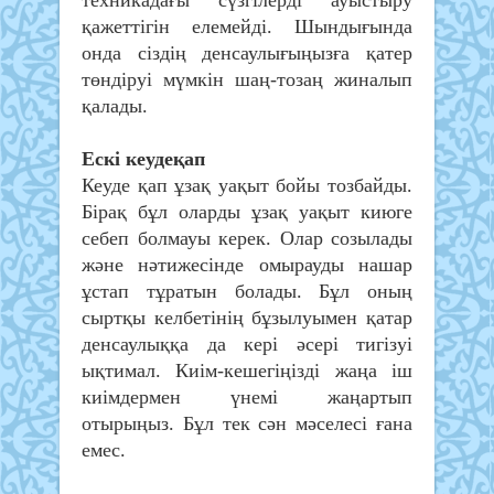
қажеттігін елемейді. Шындығында
онда сіздің денсаулығыңызға қатер
төндіруі мүмкін шаң-тозаң жиналып
қалады.
Ескі кеудеқап
Кеуде қап ұзақ уақыт бойы тозбайды.
Бірақ бұл оларды ұзақ уақыт киюге
себеп болмауы керек. Олар созылады
және нәтижесінде омырауды нашар
ұстап тұратын болады. Бұл оның
сыртқы келбетінің бұзылуымен қатар
денсаулыққа да кері әсері тигізуі
ықтимал. Киім-кешегіңізді жаңа іш
киімдермен үнемі жаңартып
отырыңыз. Бұл тек сән мәселесі ғана
емес.