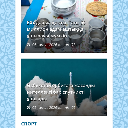
БҰҰ дабыл қақты: Тағы 50
миллион адам аштыққа
ұшырауы мүмкін
06 тамыз 2026 ж.
78
Өзбекстан орбитаға жасанды
интеллекті бар спутникті
ұшырды
05 тамыз 2026 ж.
97
СПОРТ