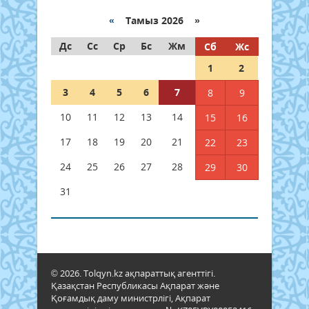
«
Тамыз 2026 »
Дс
Сс
Ср
Бс
Жм
Сб
Жс
1
2
3
4
5
6
7
8
9
10
11
12
13
14
15
16
17
18
19
20
21
22
23
24
25
26
27
28
29
30
31
© 2026. Tolqyn.kz ақпараттық агенттігі.
Қазақстан Республикасы Ақпарат және
Қоғамдық даму министрлігі, Ақпарат