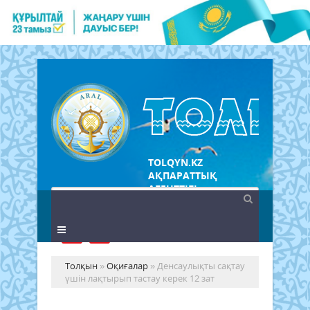
TOLQYN.KZ
АҚПАРАТТЫҚ
АГЕНТТІГІ
Толқын
»
Оқиғалар
» Денсаулықты сақтау
үшін лақтырып тастау керек 12 зат