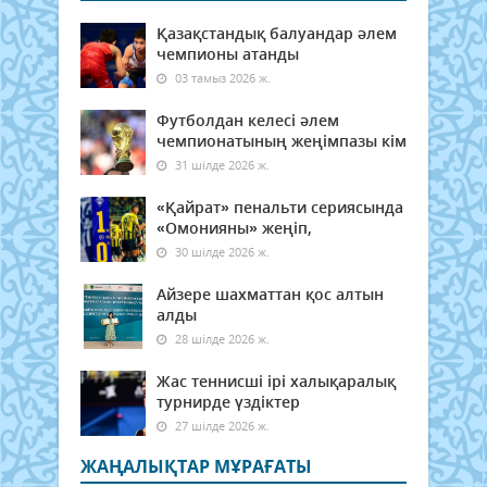
Қазақстандық балуандар әлем
чемпионы атанды
03 тамыз 2026 ж.
Футболдан келесі әлем
чемпионатының жеңімпазы кім
31 шілде 2026 ж.
«Қайрат» пенальти сериясында
«Омонияны» жеңіп,
30 шілде 2026 ж.
Айзере шахматтан қос алтын
алды
28 шілде 2026 ж.
Жас теннисші ірі халықаралық
турнирде үздіктер
27 шілде 2026 ж.
ЖАҢАЛЫҚТАР МҰРАҒАТЫ