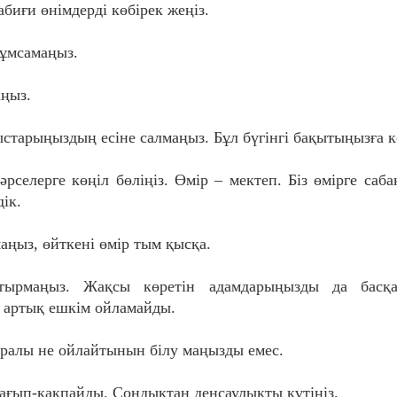
табиғи өнімдерді көбірек жеңіз.
жұмсамаңыз.
аңыз.
старыңыздың есіне салмаңыз. Бұл бүгінгі бақытыңызға ке
елерге көңіл бөліңіз. Өмір – мектеп. Біз өмірге саба
ік.
маңыз, өйткені өмір тым қысқа.
ыстырмаңыз. Жақсы көретін адамдарыңызды да басқа
 артық ешкім ойламайды.
туралы не ойлайтынын білу маңызды емес.
бағып-қақпайды. Сондықтан денсаулықты күтіңіз.