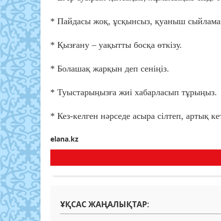
* Пайдасы жоқ, ұсқынсыз, қуаныш сыйлама
* Қызғану – уақытты босқа өткізу.
* Болашақ жарқын деп сеніңіз.
* Туыстарыңызға жиі хабарласып тұрыңыз.
* Кез-келген нәрседе асыра сілтеп, артық к
elana.kz
ҰҚСАС ЖАҢАЛЫҚТАР: