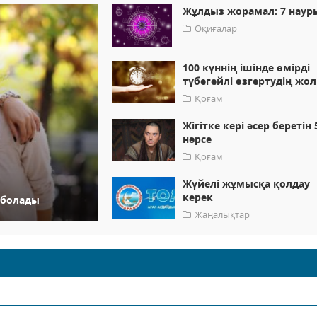
Жұлдыз жорамал: 7 наур
Оқиғалар
100 күннің ішінде өмірді
түбегейлі өзгертудің жо
Қоғам
Жігітке кері әсер беретін 
нәрсе
Қоғам
Жүйелі жұмысқа қолдау
керек
е болады
Жаңалықтар