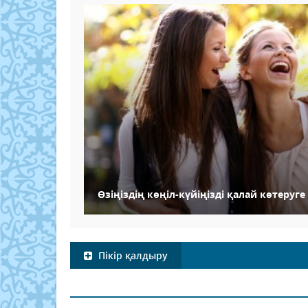
Өзіңіздің көңіл-күйіңізді қалай көтеруг
Пікір қалдыру