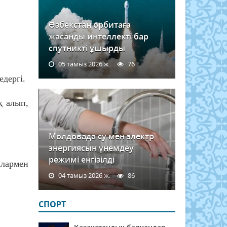
Өзбекстан орбитаға
жасанды интеллекті бар
спутникті ұшырды
05 тамыз 2026 ж.
76
дергі.
қ алып,
Молдовада су мен электр
энергиясын үнемдеу
режимі енгізілді
лармен
04 тамыз 2026 ж.
86
СПОРТ