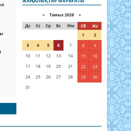
ЖАҢАЛЫҚТАР МҰРАҒАТЫ
ыз
«
Тамыз 2026 »
Дс
Сс
Ср
Бс
Жм
Сб
Жс
лы
1
2
3
4
5
6
7
8
9
5
10
11
12
13
14
15
16
17
18
19
20
21
22
23
24
25
26
27
28
29
30
31