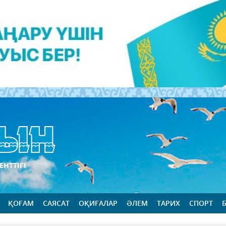
ЕНТТІГІ
ҚОҒАМ
САЯСАТ
ОҚИҒАЛАР
ӘЛЕМ
ТАРИХ
СПОРТ