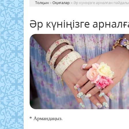
Толқын
»
Оқиғалар
» Әр күніңізге арналған пайдалы
Әр күніңізге арнал
* Армандаңыз.