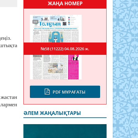
ЖАҢА НОМЕР
еңіз.
штықта
№58 (11222)
04.08.2026 ж.
PDF МҰРАҒАТЫ
жастан
алармен
ӘЛЕМ ЖАҢАЛЫҚТАРЫ