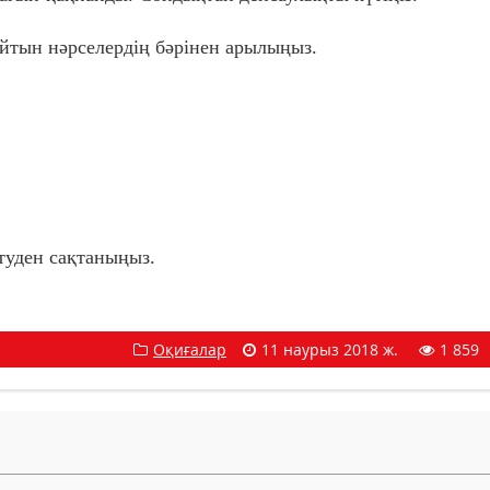
йтын нәрселердің бәрінен арылыңыз.
етуден сақтаныңыз.
Оқиғалар
11 наурыз 2018 ж.
1 859