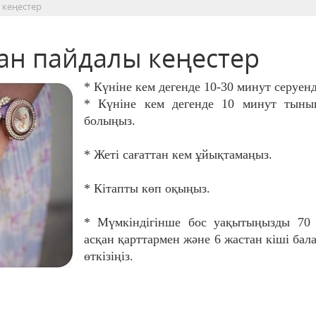
 кеңестер
ған пайдалы кеңестер
* Күніне кем дегенде 10-30 минут серуенд
* Күніне кем дегенде 10 минут тыны
болыңыз.
* Жеті сағаттан кем ұйықтамаңыз.
* Кітапты көп оқыңыз.
* Мүмкіндігінше бос уақытыңызды 70 
асқан қарттармен және 6 жастан кіші бал
өткізіңіз.