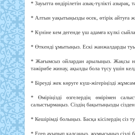
* Зауытта өндірілетін азық-түлікті азырақ, 
* Алтын уақытыңызды өсек, өтірік айтуға 
* Күніне кем дегенде үш адамға күлкі сыйл
* Өткенді ұмытыңыз. Ескі жанжалдарды туы
* Жағымсыз ойлардан арылыңыз. Жақсы нәрс
тәжірибе жинау, ақылды бола түсу үшін келд
* Біреуді жек көруге күш-жігеріңізді жұмса
* Өміріңізді өзгелердің өмірімен сал
салыстырмаңыз. Сіздің бақытыңызды сізден
* Кешірімді болыңыз. Басқа кісілердің сіз 
* Егер ауырып қалсаңыз, жұмысыңыз сізді 