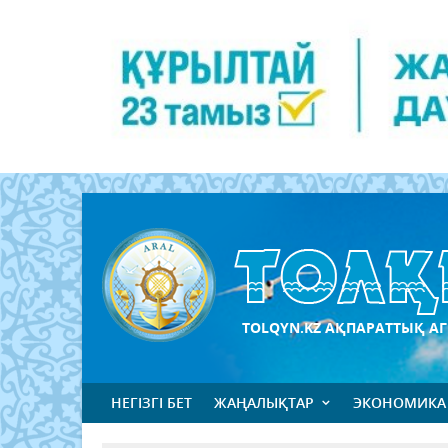
TOLQYN.KZ АҚПАРАТТЫҚ АГ
НЕГІЗГІ БЕТ
ЖАҢАЛЫҚТАР
ЭКОНОМИКА