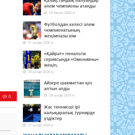
Қазақстандық балуандар
әлем чемпионы атанды
03 тамыз 2026 ж.
Футболдан келесі әлем
чемпионатының
жеңімпазы кім
31 шілде 2026 ж.
«Қайрат» пенальти
сериясында «Омонияны»
жеңіп,
30 шілде 2026 ж.
Айзере шахматтан қос
алтын алды
28 шілде 2026 ж.
0
Жас теннисші ірі
халықаралық турнирде
үздіктер
27 шілде 2026 ж.