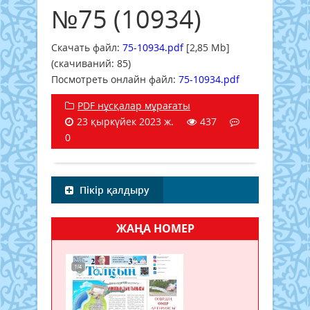
№75 (10934)
Скачать файл:
75-10934.pdf
[2,85 Mb]
(cкачиваний: 85)
Посмотреть онлайн файл:
75-10934.pdf
PDF нұсқалар мұрағаты
23 қыркүйек 2023 ж.
437
0
Пікір қалдыру
ЖАҢА НОМЕР