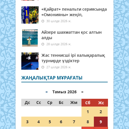
«Қайрат» пенальти сериясында
«Омонияны» жеңіп,
30 шілде 2026 ж.
Айзере шахматтан қос алтын
алды
28 шілде 2026 ж.
Жас теннисші ірі халықаралық
турнирде үздіктер
27 шілде 2026 ж.
ЖАҢАЛЫҚТАР МҰРАҒАТЫ
«
Тамыз 2026 »
Дс
Сс
Ср
Бс
Жм
Сб
Жс
1
2
3
4
5
6
7
8
9