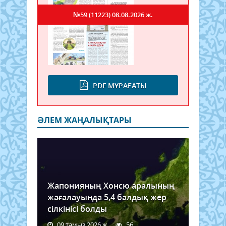
№59 (11223)
08.08.2026 ж.
PDF МҰРАҒАТЫ
ӘЛЕМ ЖАҢАЛЫҚТАРЫ
Жапонияның Хонсю аралының
жағалауында 5,4 балдық жер
сілкінісі болды
09 тамыз 2026 ж.
56