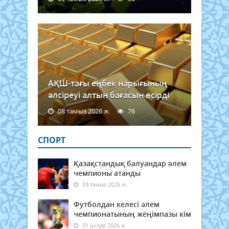
АҚШ-тағы еңбек нарығының
әлсіреуі алтын бағасын өсірді
08 тамыз 2026 ж.
76
СПОРТ
Қазақстандық балуандар әлем
чемпионы атанды
03 тамыз 2026 ж.
Футболдан келесі әлем
чемпионатының жеңімпазы кім
31 шілде 2026 ж.