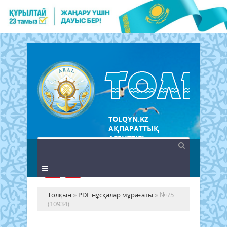
TOLQYN.KZ
АҚПАРАТТЫҚ
АГЕНТТІГІ
Толқын
»
PDF нұсқалар мұрағаты
» №75
(10934)