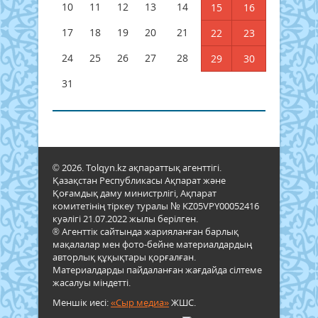
10
11
12
13
14
15
16
17
18
19
20
21
22
23
24
25
26
27
28
29
30
31
© 2026. Tolqyn.kz ақпараттық агенттігі.
Қазақстан Республикасы Ақпарат және
Қоғамдық даму министрлігі, Ақпарат
комитетінің тіркеу туралы № KZ05VPY00052416
куәлігі 21.07.2022 жылы берілген.
® Агенттік сайтында жарияланған барлық
мақалалар мен фото-бейне материалдардың
авторлық құқықтары қорғалған.
Материалдарды пайдаланған жағдайда сілтеме
жасалуы міндетті.
Меншік иесі:
«Сыр медиа»
ЖШС.