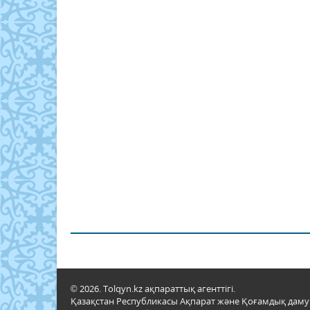
© 2026. Tolqyn.kz ақпараттық агенттігі.
Қазақстан Республикасы Ақпарат және Қоғамдық даму м