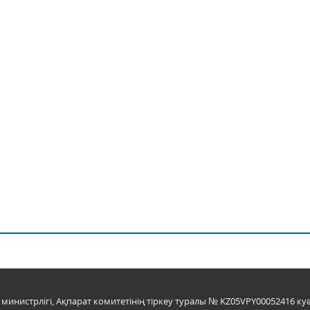
инистрлігі, Ақпарат комитетінің тіркеу туралы № KZ05VPY00052416 куә