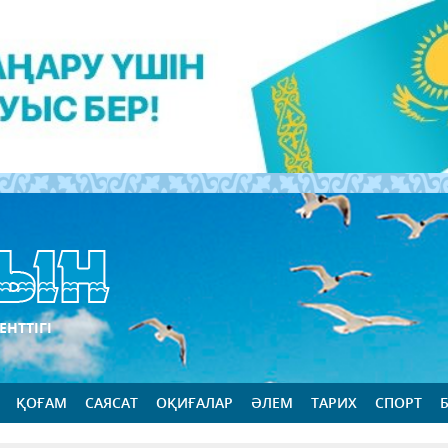
ЕНТТІГІ
ҚОҒАМ
САЯСАТ
ОҚИҒАЛАР
ӘЛЕМ
ТАРИХ
СПОРТ