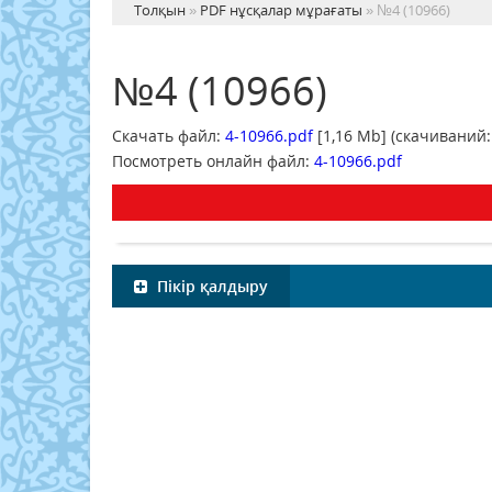
Толқын
»
PDF нұсқалар мұрағаты
» №4 (10966)
№4 (10966)
Скачать файл:
4-10966.pdf
[1,16 Mb] (cкачиваний:
Посмотреть онлайн файл:
4-10966.pdf
Пікір қалдыру