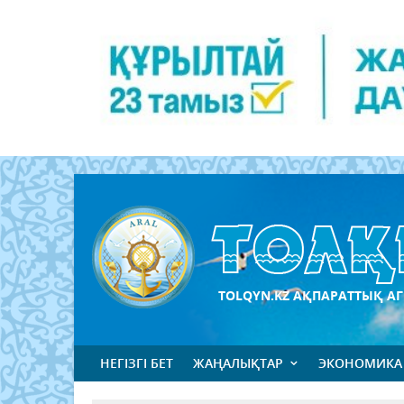
TOLQYN.KZ АҚПАРАТТЫҚ АГ
НЕГІЗГІ БЕТ
ЖАҢАЛЫҚТАР
ЭКОНОМИКА