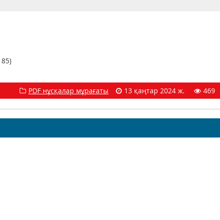
 85)
PDF нұсқалар мұрағаты
13 қаңтар 2024 ж.
469