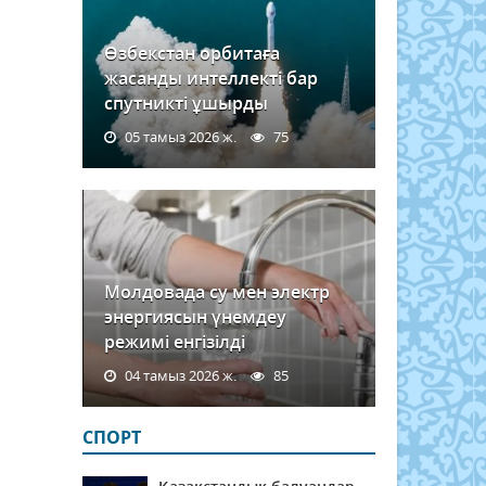
Өзбекстан орбитаға
жасанды интеллекті бар
спутникті ұшырды
05 тамыз 2026 ж.
75
Молдовада су мен электр
энергиясын үнемдеу
режимі енгізілді
04 тамыз 2026 ж.
85
СПОРТ