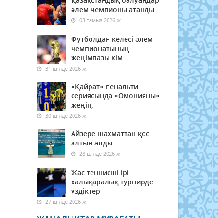
Қазақстандық балуандар
әлем чемпионы атанды
03 тамыз 2026 ж.
Футболдан келесі әлем
чемпионатының
жеңімпазы кім
31 шілде 2026 ж.
«Қайрат» пенальти
сериясында «Омонияны»
жеңіп,
30 шілде 2026 ж.
Айзере шахматтан қос
алтын алды
28 шілде 2026 ж.
Жас теннисші ірі
халықаралық турнирде
үздіктер
27 шілде 2026 ж.