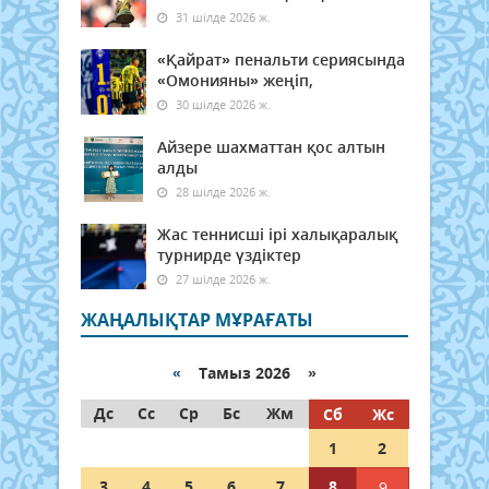
31 шілде 2026 ж.
«Қайрат» пенальти сериясында
«Омонияны» жеңіп,
30 шілде 2026 ж.
Айзере шахматтан қос алтын
алды
28 шілде 2026 ж.
Жас теннисші ірі халықаралық
турнирде үздіктер
27 шілде 2026 ж.
ЖАҢАЛЫҚТАР МҰРАҒАТЫ
«
Тамыз 2026 »
Дс
Сс
Ср
Бс
Жм
Сб
Жс
1
2
3
4
5
6
7
8
9