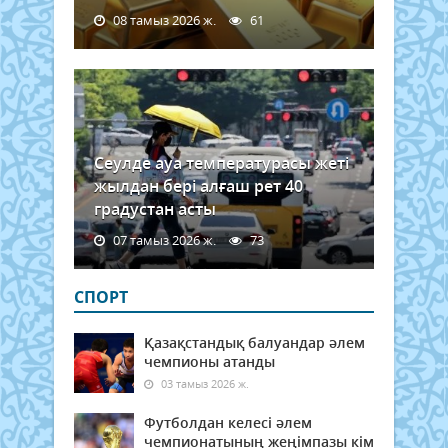
08 тамыз 2026 ж.
61
Сеулде ауа температурасы жеті
жылдан бері алғаш рет 40
градустан асты
07 тамыз 2026 ж.
73
СПОРТ
Қазақстандық балуандар әлем
чемпионы атанды
03 тамыз 2026 ж.
Футболдан келесі әлем
чемпионатының жеңімпазы кім