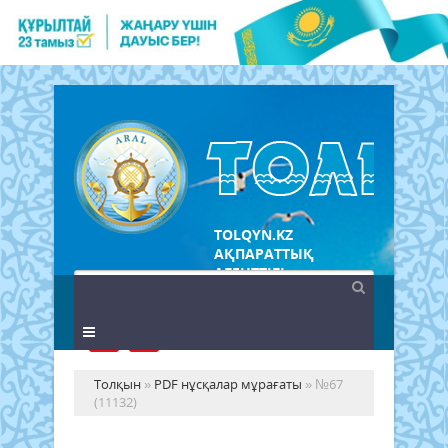
TOLQYN.KZ
АҚПАРАТТЫҚ
АГЕНТТІГІ
Толқын
»
PDF нұсқалар мұрағаты
» №67
(11132)