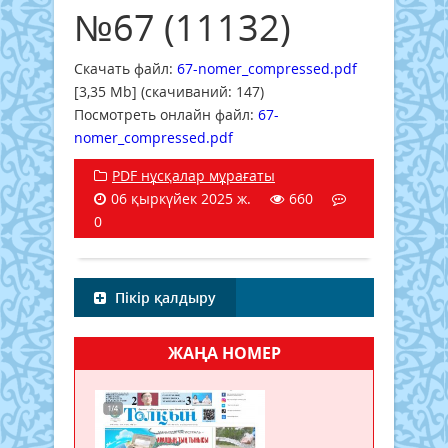
№67 (11132)
Скачать файл:
67-nomer_compressed.pdf
[3,35 Mb] (cкачиваний: 147)
Посмотреть онлайн файл:
67-
nomer_compressed.pdf
PDF нұсқалар мұрағаты
06 қыркүйек 2025 ж.
660
0
Пікір қалдыру
ЖАҢА НОМЕР