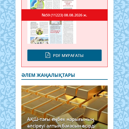
№59 (11223)
08.08.2026 ж.
PDF МҰРАҒАТЫ
ӘЛЕМ ЖАҢАЛЫҚТАРЫ
АҚШ-тағы еңбек нарығының
әлсіреуі алтын бағасын өсірді