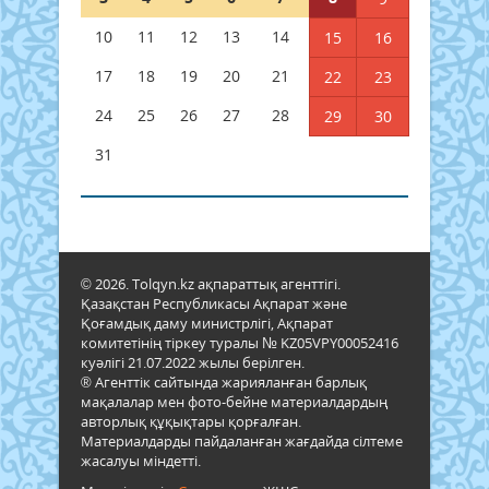
10
11
12
13
14
15
16
17
18
19
20
21
22
23
24
25
26
27
28
29
30
31
© 2026. Tolqyn.kz ақпараттық агенттігі.
Қазақстан Республикасы Ақпарат және
Қоғамдық даму министрлігі, Ақпарат
комитетінің тіркеу туралы № KZ05VPY00052416
куәлігі 21.07.2022 жылы берілген.
® Агенттік сайтында жарияланған барлық
мақалалар мен фото-бейне материалдардың
авторлық құқықтары қорғалған.
Материалдарды пайдаланған жағдайда сілтеме
жасалуы міндетті.