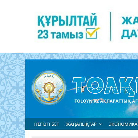
TOLQYN.KZ АҚПАРАТТЫҚ АГ
НЕГІЗГІ БЕТ
ЖАҢАЛЫҚТАР
ЭКОНОМИКА