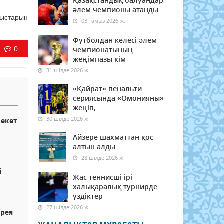
Қазақстандық балуандар
әлем чемпионы атанды
ныстарын
03 тамыз 2026 ж.
Футболдан келесі әлем
0
чемпионатының
жеңімпазы кім
31 шілде 2026 ж.
«Қайрат» пенальти
сериясында «Омонияны»
жеңіп,
30 шілде 2026 ж.
лекет
Айзере шахматтан қос
алтын алды
28 шілде 2026 ж.
й
Жас теннисші ірі
халықаралық турнирде
үздіктер
27 шілде 2026 ж.
орея