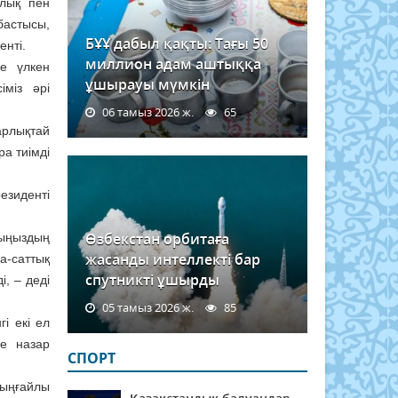
ылық пен
бастысы,
БҰҰ дабыл қақты: Тағы 50
енті.
миллион адам аштыққа
е үлкен
ұшырауы мүмкін
іміз әрі
06 тамыз 2026 ж.
65
рлықтай
а тиімді
езиденті
Өзбекстан орбитаға
рыңыздың
жасанды интеллекті бар
а-саттық
спутникті ұшырды
і, – деді
05 тамыз 2026 ж.
85
і екі ел
не назар
СПОРТ
 ыңғайлы