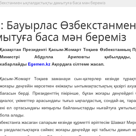
бекстанмен ықпалдастықты дамытуға баса мән береміз
: Бауырлас Өзбекстанме
ытуға баса мән береміз
Қазақстан Президенті Қасым-Жомарт Тоқаев Өзбекстанның П
Министрі Абдулла Ариповты қабылдады
хабарлайды
Egemen.kz
Ақордаға сілтеме жасап.
Қасым-Жомарт Тоқаев заманауи сын-қатерлер кезінде тұрақт
жоғары деңгейін көрсеткен екіжақты ынтымақтастықтың қазіргі аху
бағасын берді. Президенттің пікірінше, бұған жоғары деңгейдегі 
диалог, үкіметтер арасындағы тығыз ықпалдастық, сондай-ақ, тар
екі ел ортасындағы көпқырлы байланыстарды нығайтуға ұмтылы
бола алады.
бекстанға жасаған сапарым кезінде құрметті әріптесім Шавкат Ми
н уағдаластықтарға сәйкес жоғары деңгейде әрі табысты дамып кел