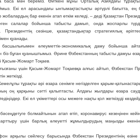
а баса мән береміз. Өйткені мұны Орталық Азиядағы тұрақт
аймыз. Екі ел арасындағы ынтымақтастықты әртүрлі бағытта, ең 
р жобалардың бар екенін атап өткім келеді, – деді Қазақстан Презид
теген салалар бойынша табысты дамып, онда жоспарлы түрд
 Президенттің сөзінше, қазақстандықтар стратегиялық әріптес
імен қуанады.
 басшылығымен әлеуметтік-экономикалық даму бойынша айта
тан біз бұған қуаныштымыз. Әрине Өзбекстанның табысты дамуы өзар
ді Қасым-Жомарт Тоқаев.
туғызғаны үшін Қасым-Жомарт Тоқаевқа алғыс айтып, Өзбекстан Пр
н жеткізді.
емелұлы тұрақты әрі өзара сенімге негізделген қарым-қатынаста
ның оң қарқыны сәтті қалыптасты. Алдағы жылдары өзара сауд
діңіздер. Екі ел үкіметтері осы межеге нақты қол жеткізуді көздейд
сеңдетуге болмайтынын атап өтіп, коронавирус кезеңінен кейінг
 арттыру үшін барлық әлеуетті жұмылдырудың маңызды екені
он арқылы сөйлесу барысында Өзбекстан Президентінің өзіне