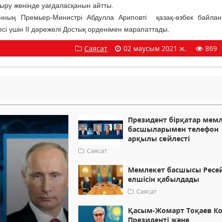
ыру жөнінде уағдаласқанын айтты.
анның Премьер-Министрі Абдулла Ариповті қазақ-өзбек байла
сі үшін ІІ дәрежелі Достық орденімен марапаттады.
Саясат
02 маусым 2021 ж.
869
Президент бірқатар мем
басшыларымен телефон
арқылы сөйлесті
Саясат
Мемлекет басшысы Ресе
елшісін қабылдады
Саясат
Қасым-Жомарт Тоқаев К
Президенті және