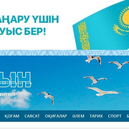
ЕНТТІГІ
ҚОҒАМ
САЯСАТ
ОҚИҒАЛАР
ӘЛЕМ
ТАРИХ
СПОРТ