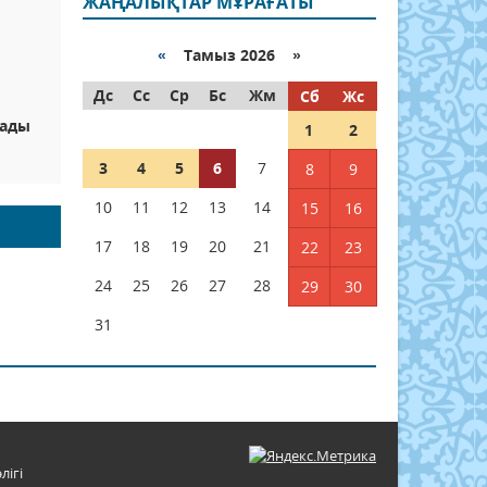
ЖАҢАЛЫҚТАР МҰРАҒАТЫ
«
Тамыз 2026 »
Дс
Сс
Ср
Бс
Жм
Сб
Жс
сады
1
2
3
4
5
6
7
8
9
10
11
12
13
14
15
16
17
18
19
20
21
22
23
24
25
26
27
28
29
30
31
лігі