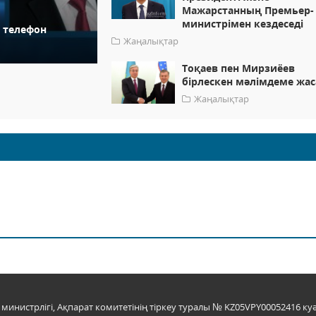
Мажарстанның Премьер-
министрімен кездеседі
 телефон
Жаңалықтар
Тоқаев пен Мирзиёев
бірлескен мәлімдеме жа
Жаңалықтар
инистрлігі, Ақпарат комитетінің тіркеу туралы № KZ05VPY00052416 куә