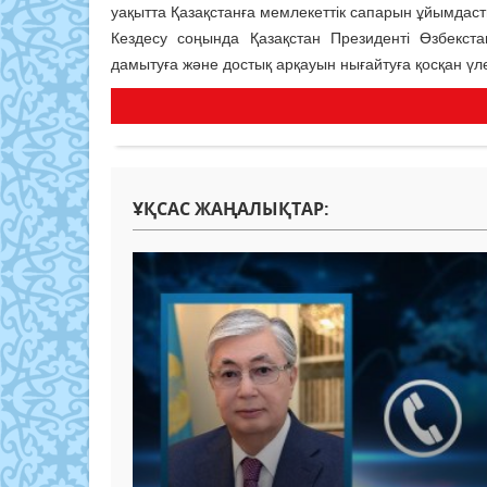
уақытта Қазақстанға мемлекеттік сапарын ұйымдаст
Кездесу соңында Қазақстан Президенті Өзбекст
дамытуға және достық арқауын нығайтуға қосқан үле
ҰҚСАС ЖАҢАЛЫҚТАР: