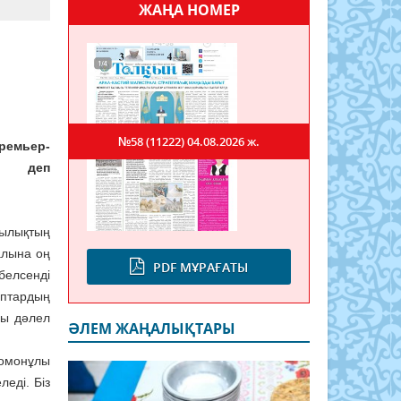
ЖАҢА НОМЕР
н
№58 (11222)
04.08.2026 ж.
ремьер-
, деп
ылықтың
алына оң
PDF МҰРАҒАТЫ
белсенді
аптардың
сы дәлел
ӘЛЕМ ЖАҢАЛЫҚТАРЫ
ромонұлы
еді. Біз