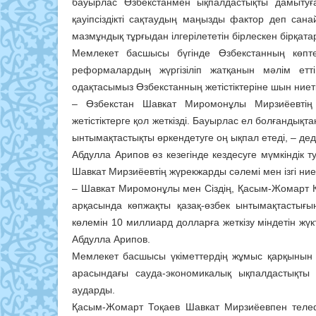
бауырлас Өзбекстанмен ықпалдастықты дамытуғ
қауіпсіздікті сақтаудың маңызды фактор деп сан
мазмұндық тұрғыдан ілгерілететін бірлескен бірқата
Мемлекет басшысы бүгінде Өзбекстанның көп
реформалардың жүргізіліп жатқанын мәлім етті.
одақтасымыз Өзбекстанның жетістіктеріне шын ниет
– Өзбекстан Шавкат Миромонұлы Мирзиёевтің
жетістіктерге қол жеткізді. Бауырлас ел болғандық
ынтымақтастықты өркендетуге оң ықпал етеді, – де
Абдулла Арипов өз кезегінде кездесуге мүмкіндік 
Шавкат Мирзиёевтің жүрекжарды сәлемі мен ізгі ниеті
– Шавкат Миромонұлы мен Сіздің, Қасым-Жомарт К
арқасында көпжақты қазақ-өзбек ынтымақтастығы
көлемін 10 миллиард долларға жеткізу міндетін жүкте
Абдулла Арипов.
Мемлекет басшысы үкіметтердің жұмыс қарқынын бә
арасындағы сауда-экономикалық ықпалдастықты
аударды.
Қасым-Жомарт Тоқаев Шавкат Мирзиёевпен телеф