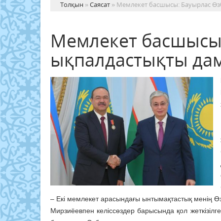
Толқын
»
Саясат
» Мемлекет басшысы: Бауырлас Өз
Мемлекет басшысы
ықпалдастықты дам
– Екі мемлекет арасындағы ынтымақтастық менің Өз
Мирзиёевпен келіссөздер барысында қол жеткізілге