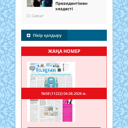
Президентімен
кездесті
Саясат
Пікір қалдыру
ЖАҢА НОМЕР
№58 (11222)
04.08.2026 ж.