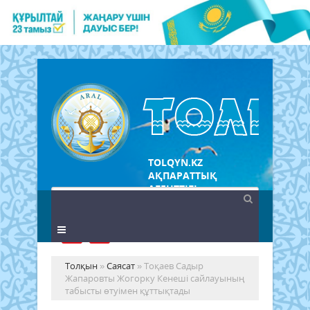
TOLQYN.KZ
АҚПАРАТТЫҚ
АГЕНТТІГІ
Толқын
»
Саясат
» Тоқаев Садыр
Жапаровты Жогорку Кенеші сайлауының
табысты өтуімен құттықтады