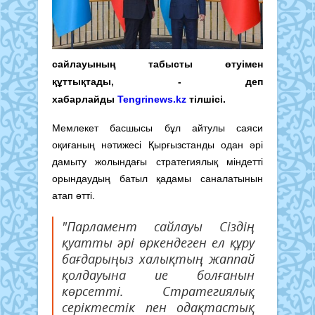
сайлауының табысты өтуімен
құттықтады, - деп
хабарлайды
Tengrinews.kz
тілшісі.
Мемлекет басшысы бұл айтулы саяси
оқиғаның нәтижесі Қырғызстанды одан әрі
дамыту жолындағы стратегиялық міндетті
орындаудың батыл қадамы саналатынын
атап өтті.
"Парламент сайлауы Сіздің
қуатты әрі өркендеген ел құру
бағдарыңыз халықтың жаппай
қолдауына ие болғанын
көрсетті. Стратегиялық
серіктестік пен одақтастық