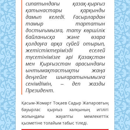
сипатындағы қазақ-қырғыз
қатынастары қарқынды
дамып келеді. Ғасырлардан
тамыр тартатын
достығымызға, тату көршілік
байланысқа және өзара
қолдауға арқа сүйей отырып,
жетістіктерімізді еселей
түсетінімізге әрі Қазақстан
мен Қырғызстан арасындағы
ынтымақтастықты жаңа
деңгейге шығаратынымызға
сенімдімін, – деп жазды
Президент.
Қасым-Жомарт Тоқаев Садыр Жапаровтың
бауырлас қырғыз халқының игілігі
жолындағы жауапты мемлекеттік
қызметіне толайым табыс тіледі.