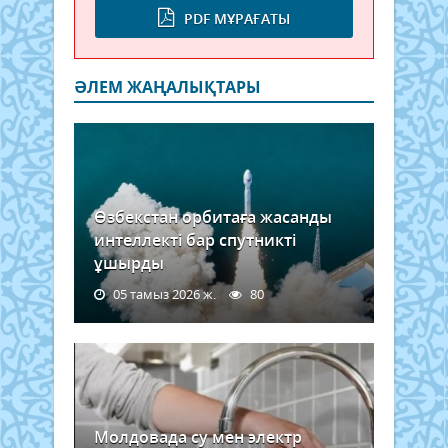
PDF МҰРАҒАТЫ
ӘЛЕМ ЖАҢАЛЫҚТАРЫ
Өзбекстан орбитаға жасанды
интеллекті бар спутникті
ұшырды
05 тамыз 2026 ж.
80
Молдовада су мен электр