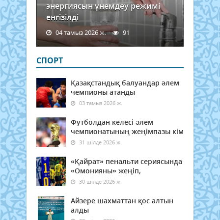
энергиясын үнемдеу режимі
енгізілді
04 тамыз 2026 ж.
91
СПОРТ
Қазақстандық балуандар әлем
чемпионы атанды
03 тамыз 2026 ж.
Футболдан келесі әлем
чемпионатының жеңімпазы кім
31 шілде 2026 ж.
«Қайрат» пенальти сериясында
«Омонияны» жеңіп,
30 шілде 2026 ж.
Айзере шахматтан қос алтын
алды