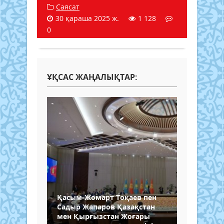
Саясат
30 қараша 2025 ж.
1 128
0
ҰҚСАС ЖАҢАЛЫҚТАР:
Қасым-Жомарт Тоқаев пен
Садыр Жапаров Қазақстан
мен Қырғызстан Жоғары