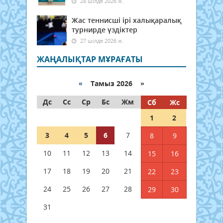
28 шілде 2026 ж.
Жас теннисші ірі халықаралық
турнирде үздіктер
27 шілде 2026 ж.
ЖАҢАЛЫҚТАР МҰРАҒАТЫ
«
Тамыз 2026 »
Дс
Сс
Ср
Бс
Жм
Сб
Жс
1
2
3
4
5
6
7
8
9
10
11
12
13
14
15
16
17
18
19
20
21
22
23
24
25
26
27
28
29
30
31