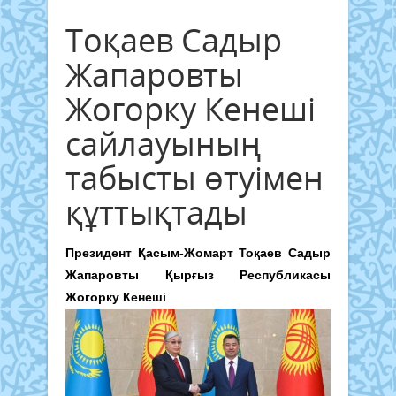
Тоқаев Садыр
Жапаровты
Жогорку Кенеші
сайлауының
табысты өтуімен
құттықтады
Президент Қасым-Жомарт Тоқаев Садыр
Жапаровты Қырғыз Республикасы
Жогорку Кенеші