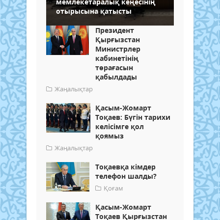
мемлекетаралық кеңесінің
отырысына қатысты
Президент
Қырғызстан
Министрлер
кабинетінің
төрағасын
қабылдады
Жаңалықтар
Қасым-Жомарт
Тоқаев: Бүгін тарихи
келісімге қол
қоямыз
Жаңалықтар
Тоқаевқа кімдер
телефон шалды?
Қоғам
Қасым-Жомарт
Тоқаев Қырғызстан