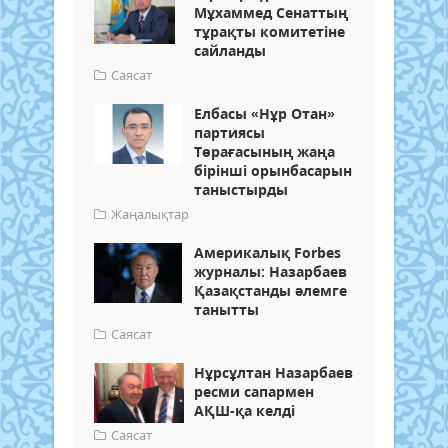
Мұхаммед Сенаттың
тұрақты комитетіне
сайланды
Саясат
Елбасы «Нұр Отан»
партиясы
Төрағасының жаңа
бірінші орынбасарын
таныстырды
Жаңалықтар
Америкалық Forbes
журналы: Назарбаев
Қазақстанды әлемге
танытты
Саясат
Нұрсұлтан Назарбаев
ресми сапармен
АҚШ-қа келді
Саясат