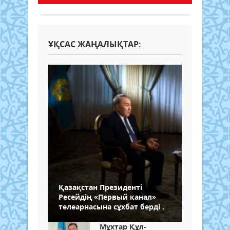
ҰҚСАС ЖАҢАЛЫҚТАР:
Қазақстан Президенті
Ресейдің «Первый канал»
телеарнасына сұхбат берді .
Мұхтар Құл-