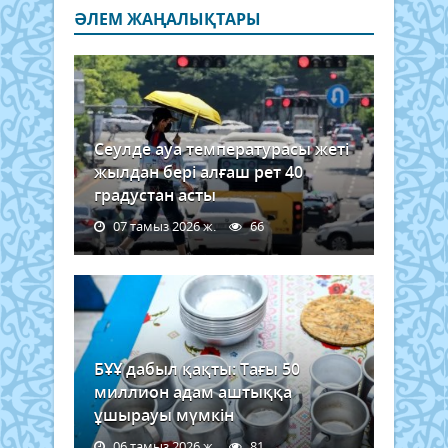
ӘЛЕМ ЖАҢАЛЫҚТАРЫ
Сеулде ауа температурасы жеті
жылдан бері алғаш рет 40
градустан асты
07 тамыз 2026 ж.
66
БҰҰ дабыл қақты: Тағы 50
миллион адам аштыққа
ұшырауы мүмкін
06 тамыз 2026 ж.
81