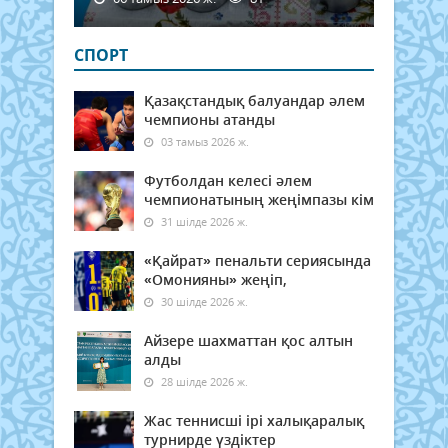
СПОРТ
Қазақстандық балуандар әлем
чемпионы атанды
03 тамыз 2026 ж.
Футболдан келесі әлем
чемпионатының жеңімпазы кім
31 шілде 2026 ж.
«Қайрат» пенальти сериясында
«Омонияны» жеңіп,
30 шілде 2026 ж.
Айзере шахматтан қос алтын
алды
28 шілде 2026 ж.
Жас теннисші ірі халықаралық
турнирде үздіктер