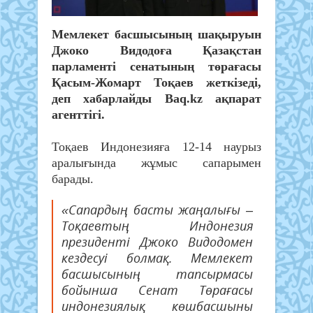
Мемлекет басшысының шақыруын
Джоко Видодоға Қазақстан
парламенті сенатының төрағасы
Қасым-Жомарт Тоқаев жеткізеді,
деп хабарлайды Baq.kz ақпарат
агенттігі.
Тоқаев Индонезияға 12-14 наурыз
аралығында жұмыс сапарымен
барады.
«Сапардың басты жаңалығы –
Тоқаевтың Индонезия
президенті Джоко Видодомен
кездесуі болмақ. Мемлекет
басшысының тапсырмасы
бойынша Сенат Төрағасы
индонезиялық көшбасшыны