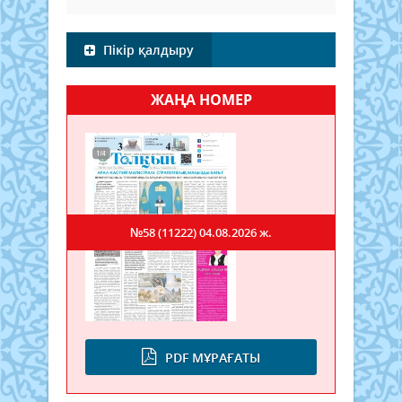
Пікір қалдыру
ЖАҢА НОМЕР
№58 (11222)
04.08.2026 ж.
PDF МҰРАҒАТЫ