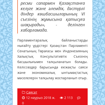
ресми сапармен Қазақстанға
келуге және әлемдік, дәстүрлі
діндер көшбасшыларының VI
съезінің жұмысына қатысуға
шақырады», - делінген
хабарламада.
Парламентаралық байланыстарды
нығайту үрдістері Қазақстан Парламенті
Сенатының Төрағасы мен Индонезияның
Халықтық Консультативтік Съезінің
басшылығымен талқыланатын болады.
Келіссөздер барысында екіжақты саяси
және экономикалық ынтымақтастық
мәселелерін талқылау жоспарланып отыр.
Саясат
12 наурыз 2018 ж.
2 113
0