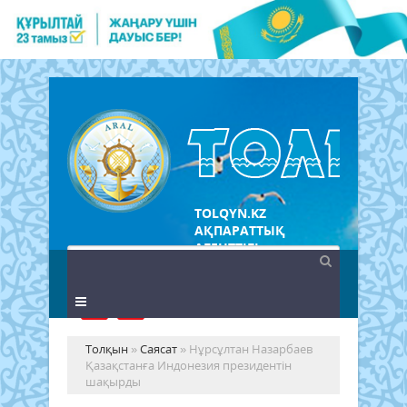
TOLQYN.KZ
АҚПАРАТТЫҚ
АГЕНТТІГІ
Толқын
»
Саясат
» Нұрсұлтан Назарбаев
Қазақстанға Индонезия президентін
шақырды