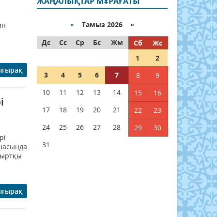
ЖАҢАЛЫҚТАР МҰРАҒАТЫ
«
Тамыз 2026 »
ин
Дс
Сс
Ср
Бс
Жм
Сб
Жс
1
2
ығырақ
3
4
5
6
7
8
9
10
11
12
13
14
15
16
і
17
18
19
20
21
22
23
24
25
26
27
28
29
30
рі
31
рнасында
сыртқы
ығырақ