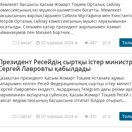
Мемлекет басшысы Қасым-Жомарт Тоқаев Орталық сайлау
комиссиясының екі мүшесін қызметінен босатты. Мемлекет
басшысының жарлықтарымен Сәбила Мұстафина мен Констант
Петров Орталық сайлау комиссиясының мүшесі лауазымынан
босатылды. Сонымен қатар президент жарлығымен Азамат
Айманакумов пен Михаил Бортник...
Саясат
07 қараша 2024 ж.
487
0
Тол
Президент Ресейдің сыртқы істер министр
Сергей Лавровты қабылдады
Қазақстан президенті Қасым-Жомарт Тоқаев Астанаға жұмыс
сапарымен келген Ресей Федерациясының сыртқы істер минист
Сергей Лавровпен кездесті. Ақорданың Telegram-дағы ресми а
жарияланған ақпаратқа сүйенсек, Қасым-Жомарт Тоқаев Ресей 
саясат ведомствосының басшысына ілтипат білдіре отырып,...
Саясат
07 қараша 2024 ж.
431
0
Тол