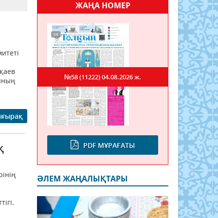
ЖАҢА НОМЕР
итеті
оқаев
№58 (11222)
04.08.2026 ж.
ының
ығырақ
PDF МҰРАҒАТЫ
қ
рінің
ӘЛЕМ ЖАҢАЛЫҚТАРЫ
л
тігі.