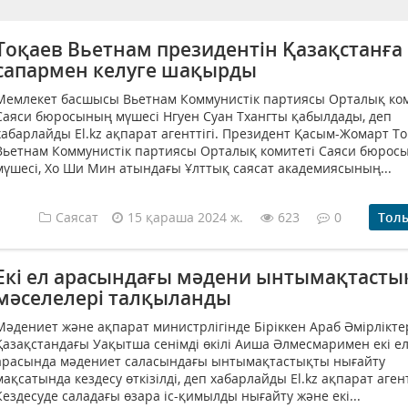
Тоқаев Вьетнам президентін Қазақстанға
сапармен келуге шақырды
Мемлекет басшысы Вьетнам Коммунистік партиясы Орталық ком
Саяси бюросының мүшесі Нгуен Суан Тхангты қабылдады, деп
хабарлайды El.kz ақпарат агенттігі. Президент Қасым-Жомарт Т
Вьетнам Коммунистік партиясы Орталық комитеті Саяси бюрос
мүшесі, Хо Ши Мин атындағы Ұлттық саясат академиясының...
Саясат
15 қараша 2024 ж.
623
0
Тол
Екі ел арасындағы мәдени ынтымақтасты
мәселелері талқыланды
Мәдениет және ақпарат министрлігінде Біріккен Араб Әмірлікте
Қазақстандағы Уақытша сенімді өкілі Аиша Әлмесмаримен екі е
арасында мәдениет саласындағы ынтымақтастықты нығайту
мақсатында кездесу өткізілді, деп хабарлайды El.kz ақпарат агент
Кездесуде саладағы өзара іс-қимылды нығайту және екі...