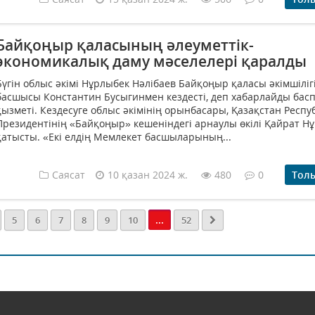
Байқоңыр қаласының әлеуметтік-
экономикалық даму мәселелері қаралды
Бүгін облыс әкімі Нұрлыбек Нәлібаев Байқоңыр қаласы әкімшіліг
басшысы Константин Бусыгинмен кездесті, деп хабарлайды бас
қызметі. Кездесуге облыс әкімінің орынбасары, Қазақстан Респ
Президентінің «Байқоңыр» кешеніндегі арнаулы өкілі Қайрат Н
қатысты. «Екі елдің Мемлекет басшыларының...
Саясат
10 қазан 2024 ж.
480
0
Тол
...
5
6
7
8
9
10
52