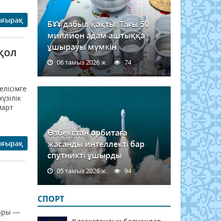
ығырақ
БҰҰ дабыл қақты: Тағы 50
миллион адам аштыққа
ұшырауы мүмкін
қол
06 тамыз 2026 ж.
74
елісімге
үзілік
март
Өзбекстан орбитаға
ығырақ
жасанды интеллекті бар
спутникті ұшырды
05 тамыз 2026 ж.
94
СПОРТ
сары —