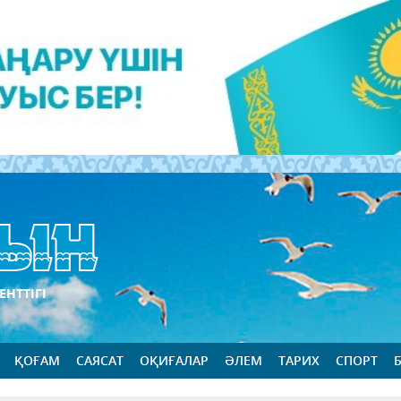
ЕНТТІГІ
ҚОҒАМ
САЯСАТ
ОҚИҒАЛАР
ӘЛЕМ
ТАРИХ
СПОРТ