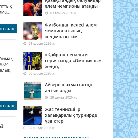
Қазақстандық балуандар
Ұлттық
әлем чемпионы атанды
ма...
03 тамыз 2026 ж.
Футболдан келесі әлем
ығырақ
чемпионатының
жеңімпазы кім
31 шілде 2026 ж.
«Қайрат» пенальти
 Аймақ
сериясында «Омонияны»
2024
жеңіп,
лалық
30 шілде 2026 ж.
Айзере шахматтан қос
алтын алды
28 шілде 2026 ж.
ығырақ
Жас теннисші ірі
халықаралық турнирде
үздіктер
а
27 шілде 2026 ж.