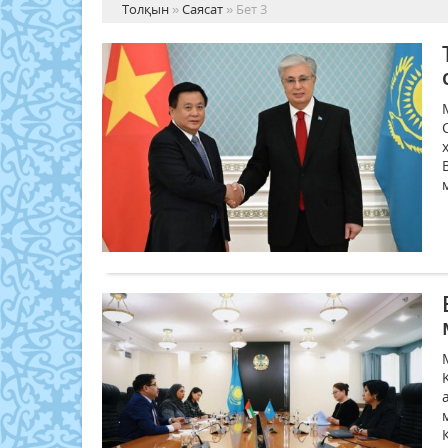
Толқын
»
Саясат
» Бет 3