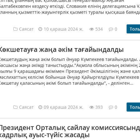
Ұлттық ұланның Бас қолбасшысы генерал-майор Аңсаған
Балтабековпен кездесу өткізді. Словакия елінің делегациясына 
ұланның қызметтік-жауынгерлік қызметі туралы қысқаша баянда
Саясат
10 қараша 2024 ж.
534
0
Тол
Көкшетауға жаңа әкім тағайындалды
Көкшетаудың жаңа әкім болып Әнуар Күмпекеев тағайындалды.
басшысы жаңа әкімді таныстырды."Ақмола облысының әкімінің 
жылғы 9 қарашадағы өкімімен Президент Әкімшілігінің және қа
мәслихаттың келісімі бойынша Әнуар Қайыргелдіұлы Күмпекеев
Көкшетау қаласының әкімі болып тағайындалды", - делінген...
Саясат
09 қараша 2024 ж.
393
0
Тол
Президент Орталық сайлау комиссиясынд
кадрлық ауыс-түйіс жасады