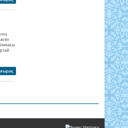
інің
пасөз
убликасы
ұртай
ығырақ