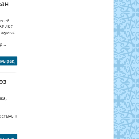
зан
Ресей
БРИКС-
н жұмыс
...
ығырақ
өз
ка,
тастығын
ығырақ