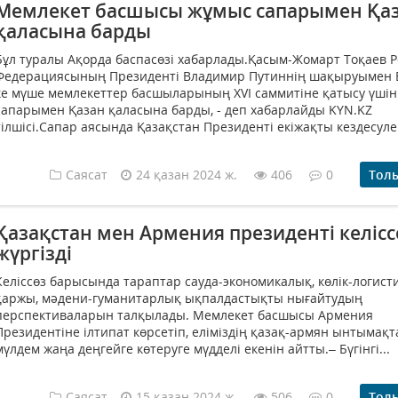
Мемлекет басшысы жұмыс сапарымен Қа
қаласына барды
Бұл туралы Ақорда баспасөзі хабарлады.Қасым-Жомарт Тоқаев 
Федерациясының Президенті Владимир Путиннің шақыруымен 
ке мүше мемлекеттер басшыларының XVI саммитіне қатысу үші
сапарымен Қазан қаласына барды, - деп хабарлайды KYN.KZ
тілшісі.Сапар аясында Қазақстан Президенті екіжақты кездесулер
Саясат
24 қазан 2024 ж.
406
0
Тол
Қазақстан мен Армения президенті келісс
жүргізді
Келіссөз барысында тараптар сауда-экономикалық, көлік-логисти
қаржы, мәдени-гуманитарлық ықпалдастықты нығайтудың
перспективаларын талқылады. Мемлекет басшысы Армения
Президентіне ілтипат көрсетіп, еліміздің қазақ-армян ынтымақ
мүлдем жаңа деңгейге көтеруге мүдделі екенін айтты.– Бүгінгі...
Саясат
15 қазан 2024 ж.
506
0
Тол