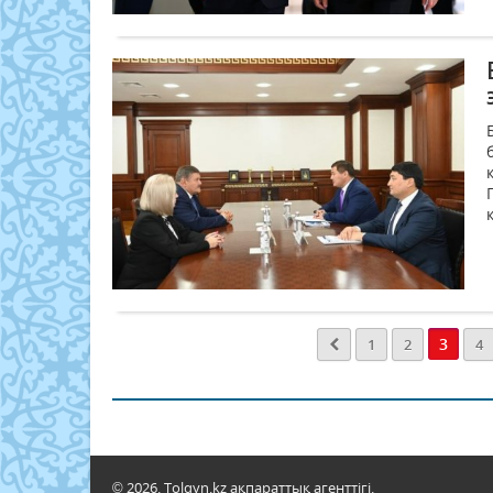
3
1
2
4
© 2026. Tolqyn.kz ақпараттық агенттігі.