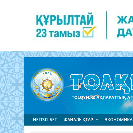
TOLQYN.KZ АҚПАРАТТЫҚ АГ
НЕГІЗГІ БЕТ
ЖАҢАЛЫҚТАР
ЭКОНОМИКА