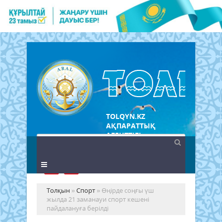
TOLQYN.KZ
АҚПАРАТТЫҚ
АГЕНТТІГІ
Толқын
»
Спорт
» Өңірде соңғы үш
жылда 21 заманауи спорт кешені
пайдалануға берілді