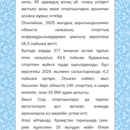
залы, 40 адамдық қонақ үй, соңғы үлгідегі
жаттығу залы және спортшыларға арналған
асхана жұмыс істейді.
Осылайша, 2025 жылдың қорытындысымен
облыста халықтың спорттық
инфрақұрылымдармен қамтылу көрсеткіші
56,5 пайызға жетті.
Бүгінде өңірде 377 мыңнан астам тұрғын
яғни халықтың 44,6 пайызы бұқаралық
спортпен жүйелі түрде шұғылданады. Бұл
көрсеткіш 2024 жылмен салыстырғанда 4,2
пайызға артқан. Осыған сәйкес, жыл
басынан бері облыста 146 спорттық іс-шара
өткізіліп, оған 26 980 адам қатысты.
Биыл Сыр спортшылары да тарихи
жетістіктерге қол жеткізіп, әлемдік
ареналарла ел мерейін үстем етті.
Атап айтқанда, Қазақстан тарихында грек-
рим күресінен 26 жылдан кейін Әлем