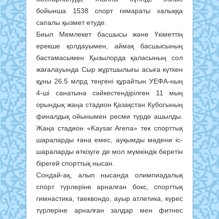
бойынша 1538 спорт ғимараты халыққа
сапалы қызмет етуде.
Биыл Мемлекет басшысы және Үкіметтің
ерекше қолдауымен, аймақ басшысының
бастамасымен Қызылорда қаласының сол
жағалауында Сыр жұртшылығы асыға күткен
құны 26.5 млрд теңгені құрайтын УЕФА-ның
4-ші санатына сәйкестендірілген 11 мың
орындық жаңа стадион Қазақстан Кубогының
финалдық ойынымен ресми түрде ашылды.
Жаңа стадион «Kaysar Arena» тек спорттық
шараларды ғана емес, ауқымды мәдени іс-
шараларды өткізуге де мол мүмкіндік беретін
бірегей спорттық нысан.
Сондай-ақ, алып нысанда олимпиадалық
спорт түрлеріне арналған бокс, спорттық
гимнастика, таеквондо, ауыр атлетика, күрес
түрлеріне арналған залдар мен фитнес