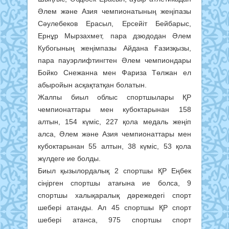
Әлем және Азия чемпионатының жеңіпазы
Сәулебеков Ерасыл, Ерсейіт Бейбарыс,
Ернұр Мырзахмет, пара дзюдодан Әлем
Кубогының жеңімпазы Айдана Ғазизқызы,
пара пауэрлифтингтен Әлем чемпиондары
Бойко Снежанна мен Фариза Төлжан ел
абыройын асқақтатқан болатын.
Жалпы биыл облыс спортшылары ҚР
чемпионаттары мен кубоктарынан 158
алтын, 154 күміс, 227 қола медаль жеңіп
алса, Әлем және Азия чемпионаттары мен
кубоктарынан 55 алтын, 38 күміс, 53 қола
жүлдеге ие болды.
Биыл қызылордалық 2 спортшы ҚР Еңбек
сіңірген спортшы атағына ие болса, 9
спортшы халықаралық дәрежедегі спорт
шебері атанды. Ал 45 спортшы ҚР спорт
шебері атанса, 975 спортшы спорт