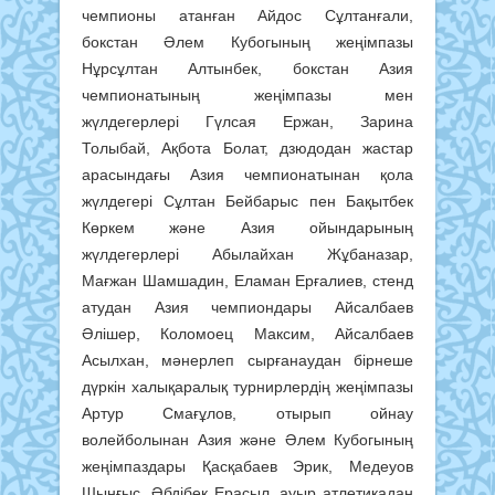
чемпионы атанған Айдос Сұлтанғали,
бокстан Әлем Кубогының жеңімпазы
Нұрсұлтан Алтынбек, бокстан Азия
чемпионатының жеңімпазы мен
жүлдегерлері Гүлсая Ержан, Зарина
Толыбай, Ақбота Болат, дзюдодан жастар
арасындағы Азия чемпионатынан қола
жүлдегері Сұлтан Бейбарыс пен Бақытбек
Көркем және Азия ойындарының
жүлдегерлері Абылайхан Жұбаназар,
Мағжан Шамшадин, Еламан Ерғалиев, стенд
атудан Азия чемпиондары Айсалбаев
Әлішер, Коломоец Максим, Айсалбаев
Асылхан, мәнерлеп сырғанаудан бірнеше
дүркін халықаралық турнирлердің жеңімпазы
Артур Смағұлов, отырып ойнау
волейболынан Азия және Әлем Кубогының
жеңімпаздары Қасқабаев Эрик, Медеуов
Шыңғыс, Әбдібек Ерасыл, ауыр атлетикадан