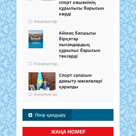
спорт кешенінің
құрылысы барысын
көрді
Жаңалықтар
Аймақ басшысы
бірқатар
нысандардың
құрылыс барысын
тексерді
Жаңалықтар
Спорт саласын
дамыту мәселелері
қаралды
Жаңалықтар
Пікір қалдыру
ЖАҢА НОМЕР