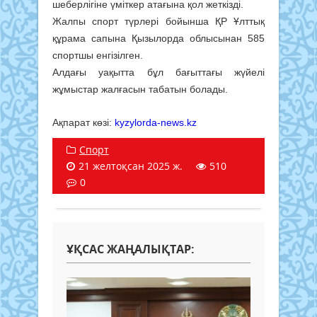
шеберлігіне үміткер атағына қол жеткізді.
Жалпы спорт түрлері бойынша ҚР Ұлттық
құрама сапына Қызылорда облысынан 585
спортшы енгізілген.
Алдағы уақытта бұл бағыттағы жүйелі
жұмыстар жалғасын табатын болады.
Ақпарат көзі:
kyzylorda-news.kz
Спорт
21 желтоқсан 2025 ж.
510
0
ҰҚСАС ЖАҢАЛЫҚТАР: