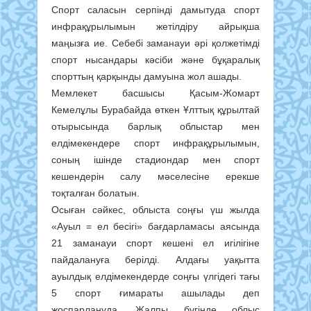
Спорт саласын серпінді дамытуда спорт
инфрақұрылымын жетілдіру айрықша
маңызға ие. Себебі заманауи әрі қолжетімді
спорт нысандары кәсіби және бұқаралық
спорттың қарқынды дамуына жол ашады.
Мемлекет басшысы Қасым-Жомарт
Кемелұлы Бурабайда өткен Ұлттық құрылтай
отырысында барлық облыстар мен
елдімекендере спорт инфрақұрылымын,
соның ішінде стадиондар мен спорт
кешендерін салу мәселесіне ерекше
тоқталған болатын.
Осыған сәйкес, облыста соңғы үш жылда
«Ауыл = ел бесігі» бағдарламасы аясында
21 заманауи спорт кешені ел игілігіне
пайдалануға берілді. Алдағы уақытта
ауылдық елдімекендерде соңғы үлгідегі тағы
5 спорт ғимараты ашылады деп
жоспарлануда. Жалпы бүгінде облыс