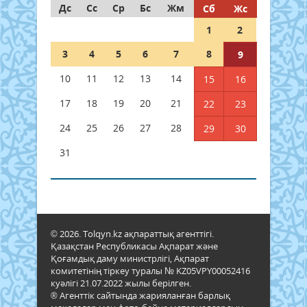
Дс
Сс
Ср
Бс
Жм
Сб
Жс
1
2
3
4
5
6
7
8
9
10
11
12
13
14
15
16
17
18
19
20
21
22
23
24
25
26
27
28
29
30
31
© 2026. Tolqyn.kz ақпараттық агенттігі.
Қазақстан Республикасы Ақпарат және
Қоғамдық даму министрлігі, Ақпарат
комитетінің тіркеу туралы № KZ05VPY00052416
куәлігі 21.07.2022 жылы берілген.
® Агенттік сайтында жарияланған барлық