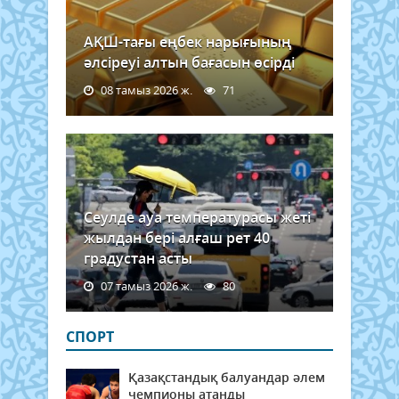
АҚШ-тағы еңбек нарығының
әлсіреуі алтын бағасын өсірді
08 тамыз 2026 ж.
71
Сеулде ауа температурасы жеті
жылдан бері алғаш рет 40
градустан асты
07 тамыз 2026 ж.
80
СПОРТ
Қазақстандық балуандар әлем
чемпионы атанды