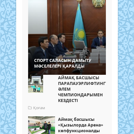
СПОРТ САЛАСЫН ДАМЫТУ
МӘСЕЛЕЛЕРІ ҚАРАЛДЫ
АЙМАҚ БАСШЫСЫ
ПАРАПАУЭРЛИФТИНГТЕН
ӘЛЕМ
ЧЕМПИОНДАРЫМЕН
КЕЗДЕСТІ
Қоғам
Аймақ басшысы
«Қызылорда Арена»
көпфункционалды