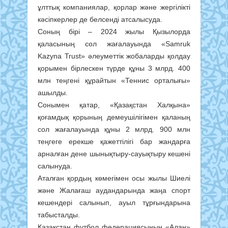
ұлттық компаниялар, қорлар және жергілікті
кәсіпкерлер де белсенді атсалысуда.
Соның бірі – 2024 жылы Қызылорда
қаласының сол жағалауында «Samruk
Kazyna Trust» әлеуметтік жобаларды қолдау
қорымен бірлескен түрде құны 3 млрд. 400
млн теңгені құрайтын «Теннис орталығы»
ашылды.
Сонымен қатар, «Қазақстан Халқына»
қоғамдық қорының демеушілігімен қаланың
сол жағалауында құны 2 млрд. 900 млн
теңгеге ерекше қажеттілігі бар жандарға
арналған дене шынықтыру-сауықтыру кешені
салынуда.
Аталған қордың көмегімен осы жылы Шиелі
және Жалағаш аудандарында жаңа спорт
кешендері салынып, ауыл тұрғындарына
табысталды.
Қазақстан футбол федерациясының «Алаң»