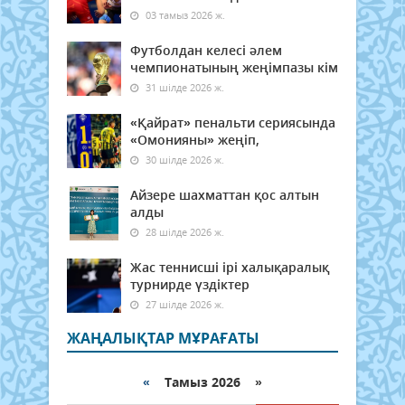
03 тамыз 2026 ж.
Футболдан келесі әлем
чемпионатының жеңімпазы кім
31 шілде 2026 ж.
«Қайрат» пенальти сериясында
«Омонияны» жеңіп,
30 шілде 2026 ж.
Айзере шахматтан қос алтын
алды
28 шілде 2026 ж.
Жас теннисші ірі халықаралық
турнирде үздіктер
27 шілде 2026 ж.
ЖАҢАЛЫҚТАР МҰРАҒАТЫ
«
Тамыз 2026 »