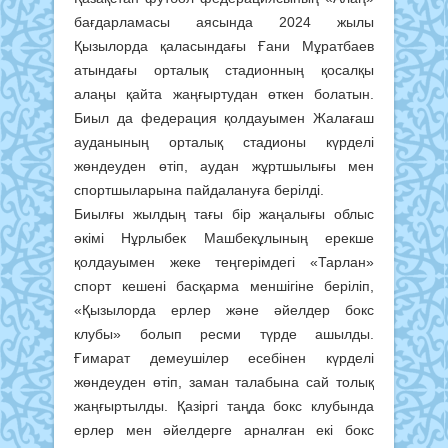
бағдарламасы аясында 2024 жылы
Қызылорда қаласындағы Ғани Мұратбаев
атындағы орталық стадионның қосалқы
алаңы қайта жаңғыртудан өткен болатын.
Биыл да федерация қолдауымен Жалағаш
ауданының орталық стадионы күрделі
жөндеуден өтіп, аудан жұртшылығы мен
спортшыларына пайдалануға берілді.
Биылғы жылдың тағы бір жаңалығы облыс
әкімі Нұрлыбек Машбекұлының ерекше
қолдауымен жеке теңгерімдегі «Тарлан»
спорт кешені басқарма меншігіне беріліп,
«Қызылорда ерлер және әйелдер бокс
клубы» болып ресми түрде ашылды.
Ғимарат демеушілер есебінен күрделі
жөндеуден өтіп, заман талабына сай толық
жаңғыртылды. Қазіргі таңда бокс клубында
ерлер мен әйелдерге арналған екі бокс