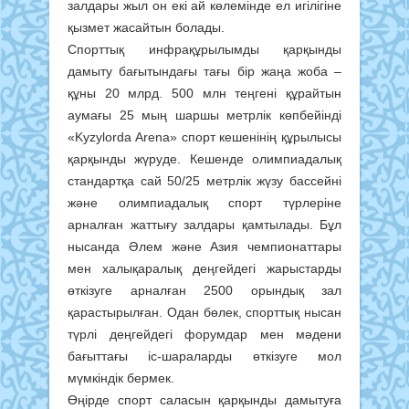
залдары жыл он екі ай көлемінде ел игілігіне
қызмет жасайтын болады.
Спорттық инфрақұрылымды қарқынды
дамыту бағытындағы тағы бір жаңа жоба –
құны 20 млрд. 500 млн теңгені құрайтын
аумағы 25 мың шаршы метрлік көпбейінді
«Kyzylorda Arena» спорт кешенінің құрылысы
қарқынды жүруде. Кешенде олимпиадалық
стандартқа сай 50/25 метрлік жүзу бассейні
және олимпиадалық спорт түрлеріне
арналған жаттығу залдары қамтылады. Бұл
нысанда Әлем және Азия чемпионаттары
мен халықаралық деңгейдегі жарыстарды
өткізуге арналған 2500 орындық зал
қарастырылған. Одан бөлек, спорттық нысан
түрлі деңгейдегі форумдар мен мәдени
бағыттағы іс-шараларды өткізуге мол
мүмкіндік бермек.
Өңірде спорт саласын қарқынды дамытуға