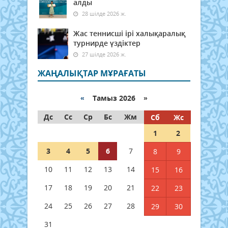
алды
28 шілде 2026 ж.
Жас теннисші ірі халықаралық
турнирде үздіктер
27 шілде 2026 ж.
ЖАҢАЛЫҚТАР МҰРАҒАТЫ
«
Тамыз 2026 »
Дс
Сс
Ср
Бс
Жм
Сб
Жс
1
2
3
4
5
6
7
8
9
10
11
12
13
14
15
16
17
18
19
20
21
22
23
24
25
26
27
28
29
30
31