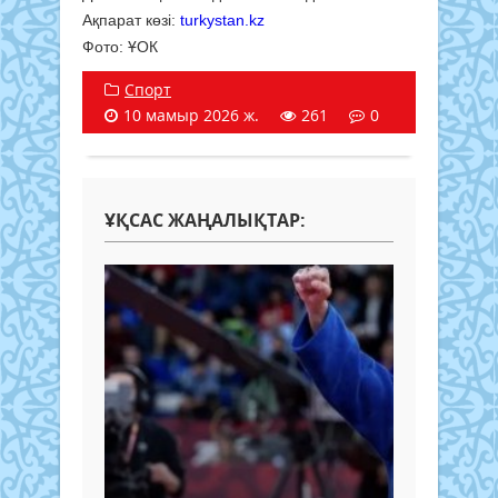
Ақпарат көзі:
turkystan.kz
Фото:
ҰОК
Спорт
10 мамыр 2026 ж.
261
0
ҰҚСАС ЖАҢАЛЫҚТАР: