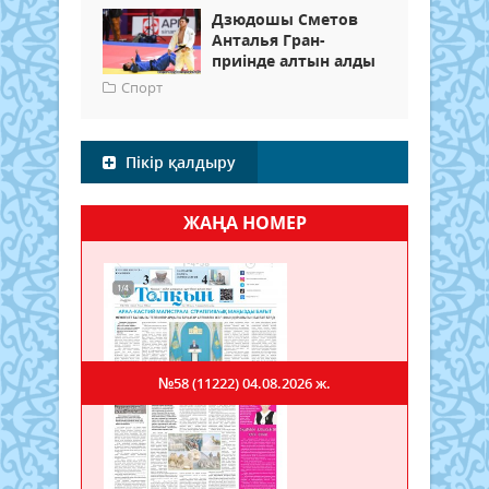
Дзюдошы Сметов
Анталья Гран-
приінде алтын алды
Спорт
Пікір қалдыру
ЖАҢА НОМЕР
№58 (11222)
04.08.2026 ж.