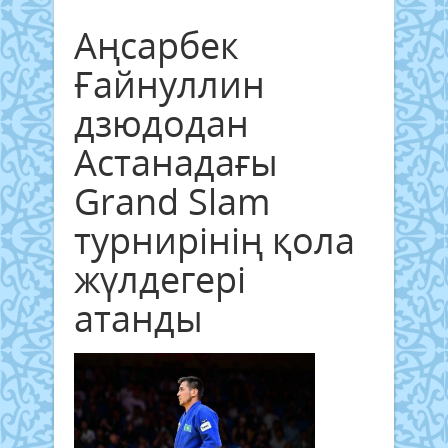
Аңсарбек
Ғайнуллин
дзюдодан
Астанадағы
Grand Slam
турнирінің қола
жүлдегері
атанды