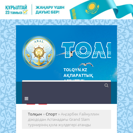
TOLQYN.KZ
АҚПАРАТТЫҚ
АГЕНТТІГІ
Толқын
»
Спорт
» Аңсарбек Ғайнуллин
дзюдодан Астанадағы Grand Slam
турнирінің қола жүлдегері атанды