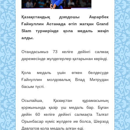
Қазақстандық дзюдошы Аңсарбек
Ғайнуллин Астанада өтіп жатқан Grand
Slam турнирінде қола медаль жеңіп
алды.
Отандасымыз 73 келіге дейінгі салмақ
дәрежесінде жүлдегерлер қатарынан көрінді.
Қола медаль үшін өткен белдесуде
Ғайнуллин молдовалық Влад Митрудан
басым түсті.
Осылайша, Қазақстан құрамасының
қоржынында қазір үш медаль бар. Бұған
дейін 60 келіге дейінгі салмақта Талғат
Орынбасар күміс жүлдеге ие болса, Шерзод
Давлатов қола медаль алған еді.