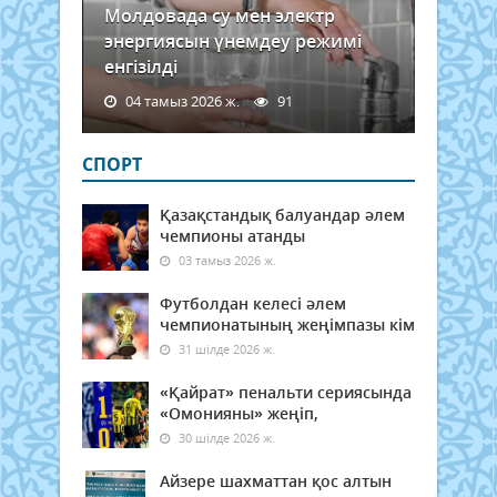
Молдовада су мен электр
энергиясын үнемдеу режимі
енгізілді
04 тамыз 2026 ж.
91
СПОРТ
Қазақстандық балуандар әлем
чемпионы атанды
03 тамыз 2026 ж.
Футболдан келесі әлем
чемпионатының жеңімпазы кім
31 шілде 2026 ж.
«Қайрат» пенальти сериясында
«Омонияны» жеңіп,
30 шілде 2026 ж.
Айзере шахматтан қос алтын