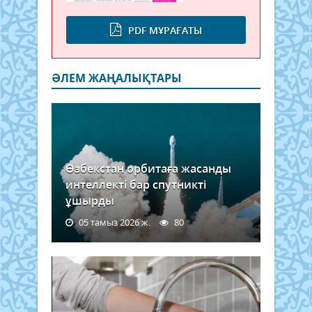
PDF МҰРАҒАТЫ
ӘЛЕМ ЖАҢАЛЫҚТАРЫ
Өзбекстан орбитаға жасанды
интеллекті бар спутникті
ұшырды
05 тамыз 2026 ж.
80