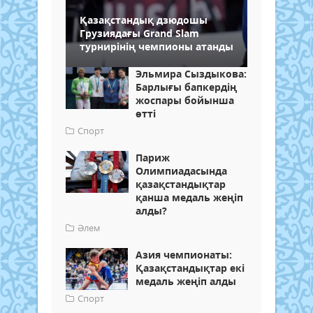
Қазақстандық дзюдошы
Грузиядағы Grand Slam
турнирінің чемпионы атанды
Эльмира Сыздыкова:
Барлығы бапкердің
жоспары бойынша
өтті
Спорт
Париж
Олимпиадасында
қазақстандықтар
қанша медаль жеңіп
алды?
Әлем
Азия чемпионаты:
Қазақстандықтар екі
медаль жеңіп алды
Спорт