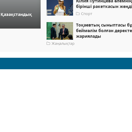
Юлия Путинцева әлемні
бірінші ракеткасын жеңд
Спорт
: Қазақстандық
Тоқаевтың сыныптасы б
беймәлім болған деректе
жариялады
Жаңалықтар