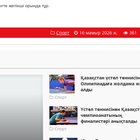
гте жетінші орында тұр.
Спорт
16 мамыр 2026 ж.
361
Қазақстан үстел теннисін
Олимпиадаға жолдама ж
алды
Спорт
Үстел теннисінен Қазақс
чемпиоанатының
финалистері анықталды
Спорт