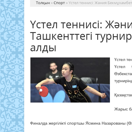
Толқын
»
Спорт
» Үстел теннисі: Жәния Бекмұхамбе
Үстел теннисі: Жән
Ташкенттегі турни
алды
Үстел те
Үстел 
Өзбекст
турнирін
Қазақста
Жарыс ба
Финалда жергілікті спортшы Ясмина Назарованы (Өзбе