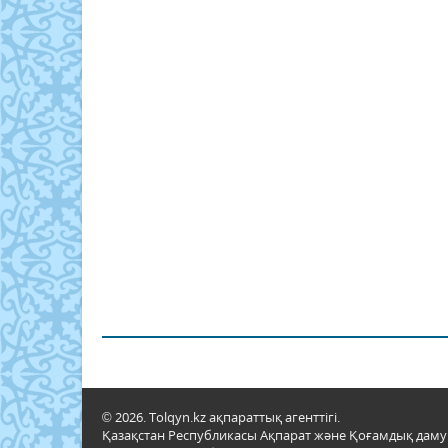
© 2026. Tolqyn.kz ақпараттық агенттігі.
Қазақстан Республикасы Ақпарат және Қоғамдық даму м