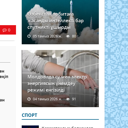
Өзбекстан орбитаға
жасанды интеллекті бар
спутникті ұшырды
0
05 тамыз 2026 ж.
80
ен
еңіп
Молдовада су мен электр
энергиясын үнемдеу
режимі енгізілді
04 тамыз 2026 ж.
91
тан
СПОРТ