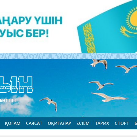
ЕНТТІГІ
ҚОҒАМ
САЯСАТ
ОҚИҒАЛАР
ӘЛЕМ
ТАРИХ
СПОРТ