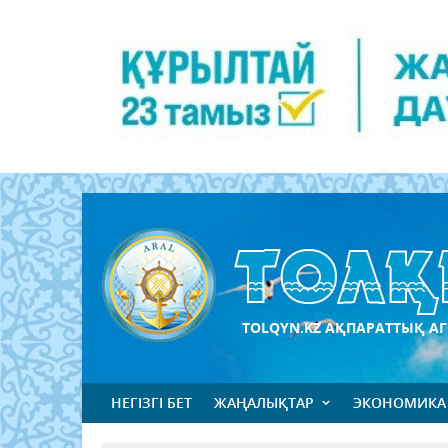
TOLQYN.KZ АҚПАРАТТЫҚ АГ
НЕГІЗГІ БЕТ
ЖАҢАЛЫҚТАР
ЭКОНОМИКА