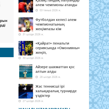
Қазақстандық балуандар
ң
әлем чемпионы атанды
і
03 тамыз 2026 ж.
Футболдан келесі әлем
ұрын
чемпионатының
рді
жеңімпазы кім
31 шілде 2026 ж.
«Қайрат» пенальти
сериясында «Омонияны»
жеңіп,
30 шілде 2026 ж.
Айзере шахматтан қос
алтын алды
28 шілде 2026 ж.
Жас теннисші ірі
халықаралық турнирде
үздіктер
27 шілде 2026 ж.