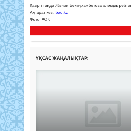
Қазіргі таңда Жәния Бекмұхамбетова әлемдік рейтин
Ақпарат көзі:
baq.kz
Фото: ҰОК
ҰҚСАС ЖАҢАЛЫҚТАР: