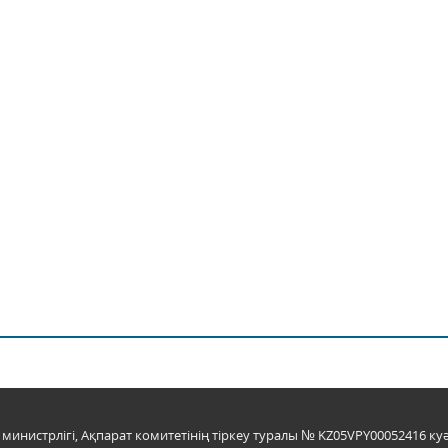
инистрлігі, Ақпарат комитетінің тіркеу туралы № KZ05VPY00052416 куә