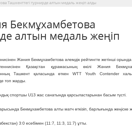
това Ташкенттегі турнирде алтын медаль жеңіп алды
ия Бекмұхамбетова
рде алтын медаль жеңіп
ннисінен Жәния Бекмұхамбетова әлемдік рейтингте жетінші орында 
теннисінен Қазақстан құрамасының өкілі Жәния Бекмұха
анның Ташкент қаласында өткен WTT Youth Contender халы
де топ жарды.
ндық спортшы U13 жас санатында қарсыластарынан басым түсті.
рысында Бекмұхамбетова алты матч өткізіп, барлығында жеңіске же
кстан) 3:0 есебімен (11:7, 11:3, 11:7) ұтты.