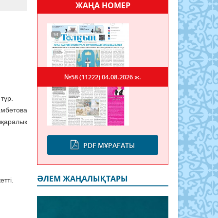
ЖАҢА НОМЕР
№58 (11222)
04.08.2026 ж.
тұр.
мбетова
қаралық
PDF МҰРАҒАТЫ
ӘЛЕМ ЖАҢАЛЫҚТАРЫ
тті.