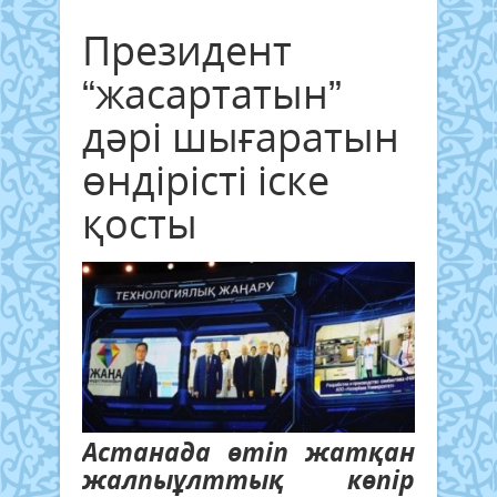
Президент
“жасартатын”
дәрі шығаратын
өндірісті іске
қосты
Астанада өтіп жатқан
жалпыұлттық көпір