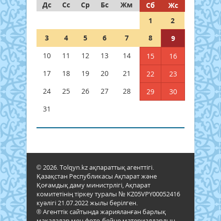
Дс
Сс
Ср
Бс
Жм
Сб
Жс
1
2
3
4
5
6
7
8
9
10
11
12
13
14
15
16
17
18
19
20
21
22
23
24
25
26
27
28
29
30
31
© 2026. Tolqyn.kz ақпараттық агенттігі.
Қазақстан Республикасы Ақпарат және
Қоғамдық даму министрлігі, Ақпарат
комитетінің тіркеу туралы № KZ05VPY00052416
куәлігі 21.07.2022 жылы берілген.
® Агенттік сайтында жарияланған барлық
мақалалар мен фото-бейне материалдардың