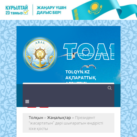
TOLQYN.KZ
АҚПАРАТТЫҚ
АГЕНТТІГІ
Толқын
»
Жаңалықтар
» Президент
“жасартатын” дәрі шығаратын өндірісті
іске қосты