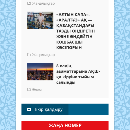
Жаңалықтар
«АЛТЫН САПА»:
«АРАЛТҰЗ» АҚ —
ҚАЗАҚСТАНДАҒЫ
ТҰЗДЫ ӨНДІРЕТІН
ЖӘНЕ ӨҢДЕЙТІН
КӨШБАСШЫ
КӘСІПОРЫН
Жаңалықтар
8 елдің
азаматтарына АҚШ-
қа кіруіне тыйым
салынды
Әлем
Пікір қалдыру
ЖАҢА НОМЕР