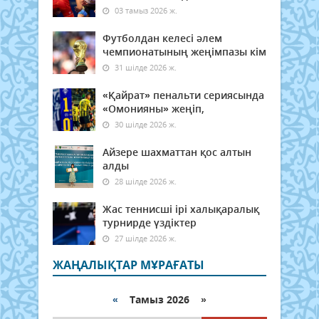
03 тамыз 2026 ж.
Футболдан келесі әлем
чемпионатының жеңімпазы кім
31 шілде 2026 ж.
«Қайрат» пенальти сериясында
«Омонияны» жеңіп,
30 шілде 2026 ж.
Айзере шахматтан қос алтын
алды
28 шілде 2026 ж.
Жас теннисші ірі халықаралық
турнирде үздіктер
27 шілде 2026 ж.
ЖАҢАЛЫҚТАР МҰРАҒАТЫ
«
Тамыз 2026 »