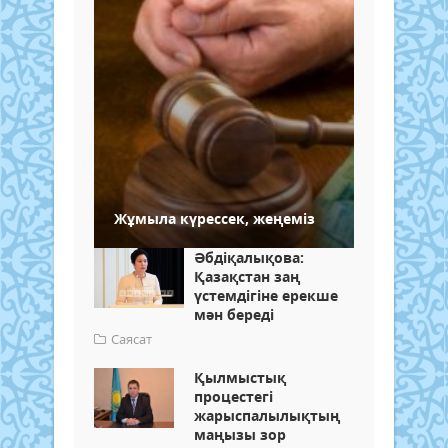
Жұмыла күрессек, жеңеміз
Әбдіқалықова:
Қазақстан заң
үстемдігіне ерекше
мән береді
Саясат
Қылмыстық
процестегі
жарыспалылықтың
маңызы зор