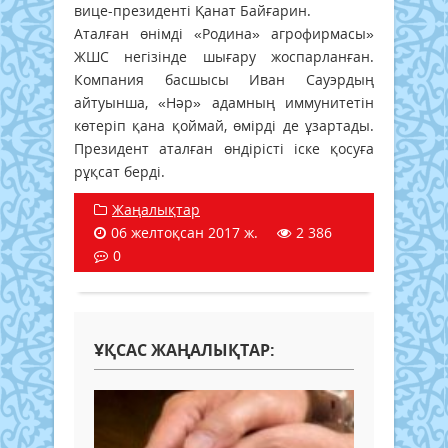
вице-президенті Қанат Байғарин.
Аталған өнімді «Родина» агрофирмасы»
ЖШС негізінде шығару жоспарланған.
Компания басшысы Иван Сауэрдың
айтуынша, «Нәр» адамның иммунитетін
көтеріп қана қоймай, өмірді де ұзартады.
Президент аталған өндірісті іске қосуға
рұқсат берді.
Жаңалықтар
06 желтоқсан 2017 ж.
2 386
0
ҰҚСАС ЖАҢАЛЫҚТАР: