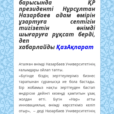
барысында ҚР
президенті Нұрсұлтан
Назарбаев адам өмірін
ұзартуға септігін
тигізетін өнімді
шығаруға рұқсат берді,
деп
хабарлайды
ҚазАқпарат
тілшіс
Аталған өнімді Назарбаев Университетінің
ғалымдары ойлап тапты.
«Бүгінде біздің зерттеулеріміз бизнес
тарапынан сұранысқа ие бола бастады.
Бір жобамыз нақты зерттеуден бастап
өндіріске дейінгі кезеңді қамтитын ұзақ
жолдан өтті. Бүгін «Нәр» атты
инновациялық өнімді көрсеткіміз келіп
отыр», – деді Назарбаев Университетінің