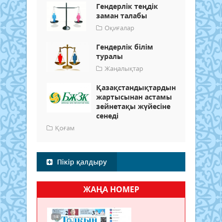
Гендерлік теңдік
заман талабы
Оқиғалар
Гендерлік білім
туралы
Жаңалықтар
Қазақстандықтардың
жартысынан астамы
зейнетақы жүйесіне
сенеді
Қоғам
Пікір қалдыру
ЖАҢА НОМЕР