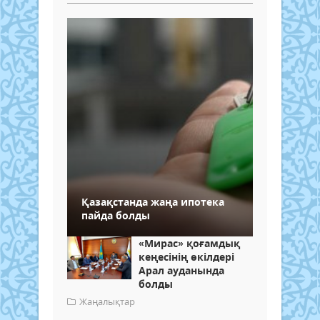
Қазақстанда жаңа ипотека
пайда болды
«Мирас» қоғамдық
кеңесінің өкілдері
Арал ауданында
болды
Жаңалықтар