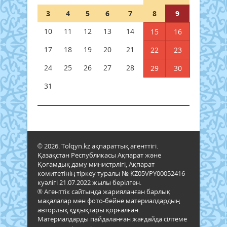
3
4
5
6
7
8
9
10
11
12
13
14
15
16
17
18
19
20
21
22
23
24
25
26
27
28
29
30
31
© 2026. Tolqyn.kz ақпараттық агенттігі.
Қазақстан Республикасы Ақпарат және
Қоғамдық даму министрлігі, Ақпарат
комитетінің тіркеу туралы № KZ05VPY00052416
куәлігі 21.07.2022 жылы берілген.
® Агенттік сайтында жарияланған барлық
мақалалар мен фото-бейне материалдардың
авторлық құқықтары қорғалған.
Материалдарды пайдаланған жағдайда сілтеме