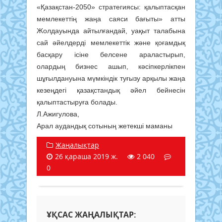
«Қазақстан-2050» стратегиясы: қалыптасқан
мемлекеттің жаңа саяси бағыты» атты
Жолдауында айтылғандай, уақыт талабына
сай әйелдерді мемлекеттік және қоғамдық
басқару ісіне белсене араластырып,
олардың бизнес ашып, кәсіпкерлікпен
шұғылдануына мүмкіндік туғызу арқылы жаңа
кезеңдегі қазақстандық әйел бейнесін
қалыптастыруға болады.
Л.Ажигулова,
Арал аудандық сотының жетекші маманы
Жаңалықтар
26 қараша 2019 ж.
2 040
0
ҰҚСАС ЖАҢАЛЫҚТАР: