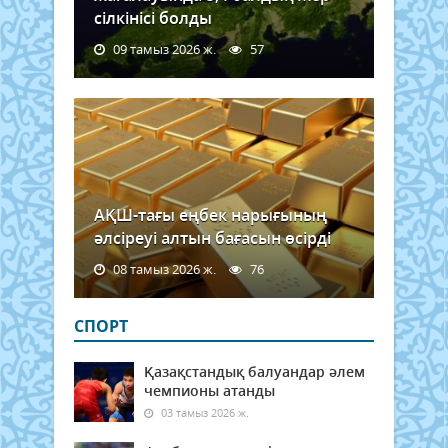
сілкінісі болды
09 тамыз 2026 ж.
57
АҚШ-тағы еңбек нарығының
әлсіреуі алтын бағасын өсірді
08 тамыз 2026 ж.
76
СПОРТ
Қазақстандық балуандар әлем
чемпионы атанды
03 тамыз 2026 ж.