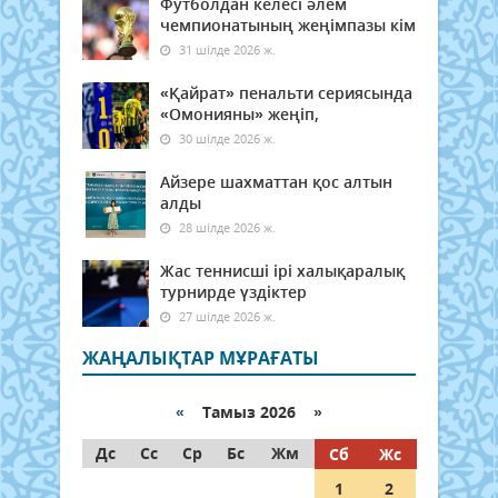
Футболдан келесі әлем
чемпионатының жеңімпазы кім
31 шілде 2026 ж.
«Қайрат» пенальти сериясында
«Омонияны» жеңіп,
30 шілде 2026 ж.
Айзере шахматтан қос алтын
алды
28 шілде 2026 ж.
Жас теннисші ірі халықаралық
турнирде үздіктер
27 шілде 2026 ж.
ЖАҢАЛЫҚТАР МҰРАҒАТЫ
«
Тамыз 2026 »
Дс
Сс
Ср
Бс
Жм
Сб
Жс
1
2