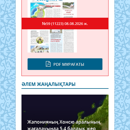
№59 (11223)
08.08.2026 ж.
PDF МҰРАҒАТЫ
ӘЛЕМ ЖАҢАЛЫҚТАРЫ
Жапонияның Хонсю аралының
жағалауында 5,4 балдық жер