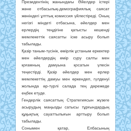
Президентінің жанындағы Әйелдер істері
және отбасылық-демографиялық саясат
жөніндегі ұлттық комиссия үйлестіреді. Оның
негізгі міндеті отбасына, әйелдер мен
ерлердің теңдігіне қатысты кешенді
мемлекеттік саясатты іске асыру болып
табылады.
Қазір таным-түсінік, өмірлік ұстаным еркектер
мен әйелдердің өмір сүру салты мен
қоғамның дамуына қосатын үлесін
теңестірді. Қазір әйелдер мен ерлер
мемлекеттің дамуы мен өркендеп, гүлденуі
жолында әр-түрлі салада тең дәрежеде
еңбек етуде.
Гендерлік саясаттың Стратегиясын жүзеге
асырудың маңызды сатысы тұрғындардың
құқықтық сауаттылығын арттыру болып
табылады.
Сонымен қатар, Елбасының