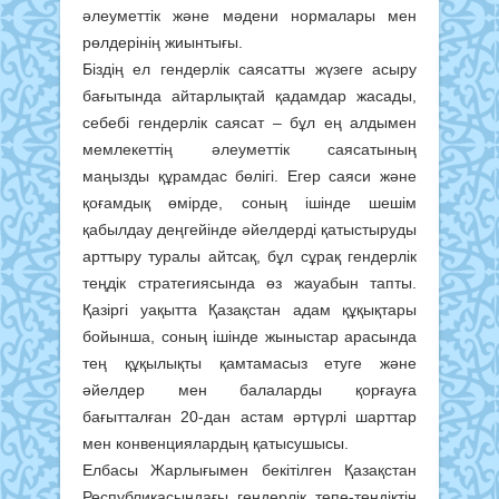
әлеуметтік және мәдени нормалары мен
рөлдерінің жиынтығы.
Біздің ел гендерлік саясатты жүзеге асыру
бағытында айтарлықтай қадамдар жасады,
себебі гендерлік саясат – бұл ең алдымен
мемлекеттің әлеуметтік саясатының
маңызды құрамдас бөлігі. Егер саяси және
қоғамдық өмірде, соның ішінде шешім
қабылдау деңгейінде әйелдерді қатыстыруды
арттыру туралы айтсақ, бұл сұрақ гендерлік
теңдік стратегиясында өз жауабын тапты.
Қазіргі уақытта Қазақстан адам құқықтары
бойынша, соның ішінде жыныстар арасында
тең құқылықты қамтамасыз етуге және
әйелдер мен балаларды қорғауға
бағытталған 20-дан астам әртүрлі шарттар
мен конвенциялардың қатысушысы.
Елбасы Жарлығымен бекітілген Қазақстан
Республикасындағы гендерлік тепе-теңдіктің