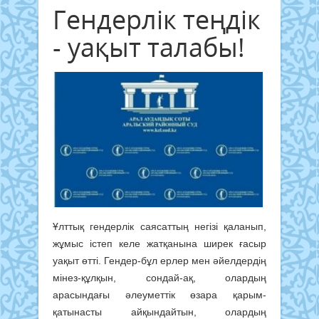
Гендерлік теңдік
- уақыт талабы!
Ұлттық гендерлік саясаттың негізі қаланып,
жұмыс істеп келе жатқанына ширек ғасыр
уақыт өтті. Гендер-бұл ерлер мен әйелдердің
мінез-құлқын, сондай-ақ, олардың
арасындағы әлеуметтік өзара қарым-
қатынасты айқындайтын, олардың