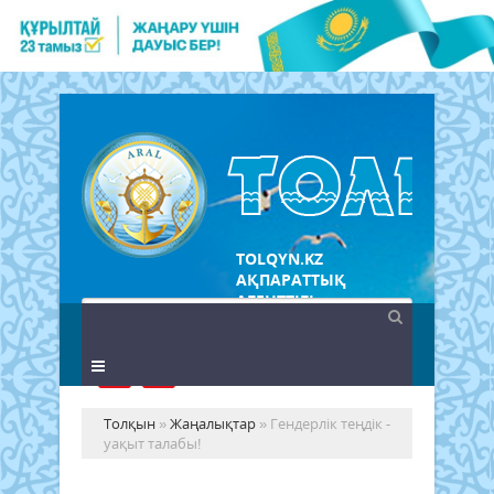
TOLQYN.KZ
АҚПАРАТТЫҚ
АГЕНТТІГІ
Толқын
»
Жаңалықтар
» Гендерлік теңдік -
уақыт талабы!