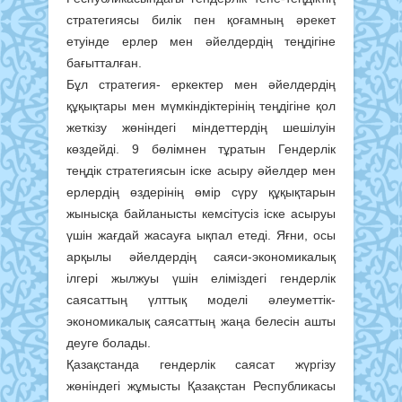
стратегиясы билік пен қоғамның әрекет
етуінде ерлер мен әйелдердің теңдігіне
бағытталған.
Бұл стратегия- еркектер мен әйелдердің
құқықтары мен мүмкіндіктерінің теңдігіне қол
жеткізу жөніндегі міндеттердің шешілуін
көздейді. 9 бөлімнен тұратын Гендерлік
теңдік стратегиясын іске асыру әйелдер мен
ерлердің өздерінің өмір сүру құқықтарын
жынысқа байланысты кемсітусіз іске асыруы
үшін жағдай жасауға ықпал етеді. Яғни, осы
арқылы әйелдердің саяси-экономикалық
ілгері жылжуы үшін еліміздегі гендерлік
саясаттың үлттық моделі әлеуметтік-
экономикалық саясаттың жаңа белесін ашты
деуге болады.
Қазақстанда гендерлік саясат жүргізу
жөніндегі жұмысты Қазақстан Республикасы