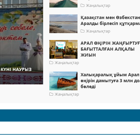
Жаңалықтар
Қазақстан мен Өзбекста
Аралды бірлесіп құтқарм
Жаңалықтар
АРАЛ ӨҢІРІН ЖАҢҒЫРТУ
БАҒЫТТАЛҒАН АЛҚАЛЫ
ЖИЫН
Жаңалықтар
КҮНІ НАУРЫЗ
Халықаралық ұйым Арал
өңірін дамытуға 3 млн д
бөледі
Жаңалықтар