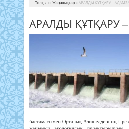
Толқын
»
Жаңалықтар
» АРАЛДЫ ҚҰТҚАРУ – АДАМЗ
АРАЛДЫ ҚҰТҚАРУ –
бастамасымен Орталық Азия елдерінің Прези
маңының экологиялық сауықтырылуын, а