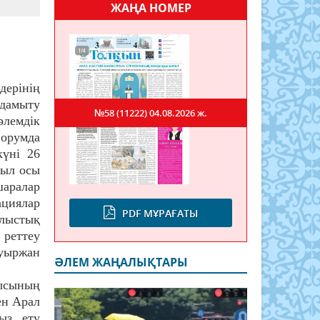
ЖАҢА НОМЕР
ерінің
дамыту
№58 (11222)
04.08.2026 ж.
әлемдік
орумда
үні 26
иыл осы
ралар
циялар
PDF МҰРАҒАТЫ
лыстық
реттеу
уыржан
ӘЛЕМ ЖАҢАЛЫҚТАРЫ
сының
ен Арал
ыз ету