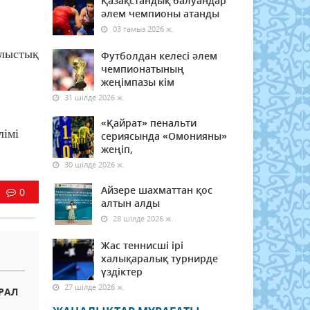
Қазақстандық балуандар
әлем чемпионы атанды
03 тамыз 2026 ж.
блыстық
Футболдан келесі әлем
чемпионатының
жеңімпазы кім
31 шілде 2026 ж.
«Қайрат» пенальти
лімі
сериясында «Омонияны»
жеңіп,
30 шілде 2026 ж.
Айзере шахматтан қос
0
алтын алды
28 шілде 2026 ж.
Жас теннисші ірі
халықаралық турнирде
үздіктер
27 шілде 2026 ж.
РАЛ