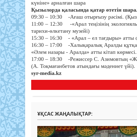
күніне» арналған шара
Қызылорда қаласында қатар өтетін шара
09:30 – 10:30 -Ағаш отырғызу рәсімі. (Қы
11:00 – 12:30 -«Арал теңізінің экология
тарихи-өлкетану музейі)
15:30 – 16:30 - «Арал – ел тағдыры» атты
16:30 – 17:00 -Халықаралық Аралды құтқ
«Әлем назары - Аралда» атты кітап көрмесі.
17:00 – 18:30 -Режиссер С. Азимовтың «Жо
(А. Тоқмағанбетов атындағы мәдениет үйі).
syr-media.kz
ҰҚСАС ЖАҢАЛЫҚТАР: