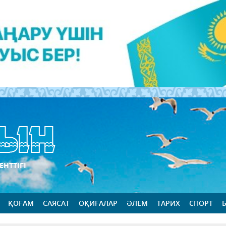
ЕНТТІГІ
ҚОҒАМ
САЯСАТ
ОҚИҒАЛАР
ӘЛЕМ
ТАРИХ
СПОРТ