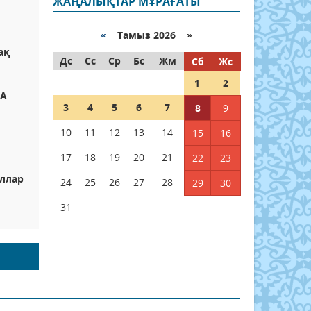
ЖАҢАЛЫҚТАР МҰРАҒАТЫ
«
Тамыз 2026 »
н
ақ
Дс
Сс
Ср
Бс
Жм
Сб
Жс
1
2
ҒА
3
4
5
6
7
8
9
10
11
12
13
14
15
16
17
18
19
20
21
22
23
оллар
24
25
26
27
28
29
30
31