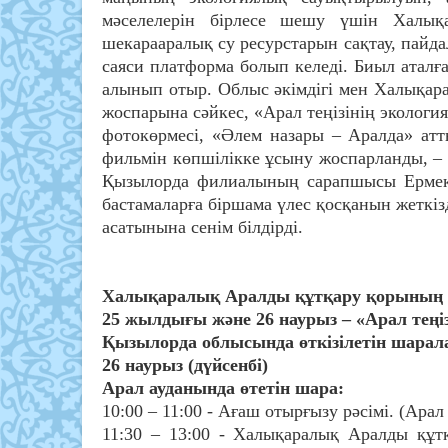
мәселелерін бірлесе шешу үшін Халық
шекарааралық су ресурстарын сақтау, пайда
саяси платформа болып келеді. Биыл аталғ
алынып отыр. Облыс әкімдігі мен Халықар
жоспарына сәйкес, «Арал теңізінің экологи
фотокөрмесі, «Әлем назары – Аралда» атт
фильмін көпшілікке ұсыну жоспарланды, 
Қызылорда филиалының сарапшысы Ермек 
бастамаларға біршама үлес қосқанын жеткіз
асатынына сенім білдірді.
Халықаралық Аралды құтқару қорының
25 жылдығы және 26 наурыз – «Арал теңі
Қызылорда облысында өткізілетін шарал
26 наурыз (дүйсенбі)
Арал ауданында өтетін шара:
10:00 – 11:00 - Ағаш отырғызу рәсімі. (Арал
11:30 – 13:00 - Халықаралық Аралды құт