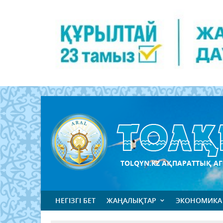
TOLQYN.KZ АҚПАРАТТЫҚ АГ
НЕГІЗГІ БЕТ
ЖАҢАЛЫҚТАР
ЭКОНОМИКА