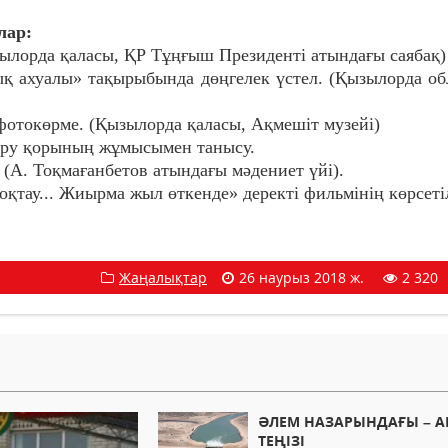
лар:
зылорда қаласы, ҚР Тұңғыш Президенті атындағы саябақ)
лық ахуалы» тақырыбында дөңгелек үстел. (Қызылорда о
 фотокөрме. (Қызылорда қаласы, Ақмешіт музейі)
ару қорының жұмысымен танысу.
 (А. Тоқмағанбетов атындағы мәдениет үйі).
қтау... Жиырма жыл өткенде» деректі фильмінің көрсеті
Жаңалықтар
26 наурыз 2018 ж.
2 320
ӘЛЕМ НАЗАРЫНДАҒЫ – А
ТЕҢІЗІ