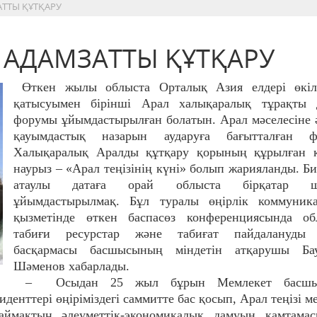
АТТЫ ҚҰТҚАРУ
 АДАМЗАТТЫ ҚҰТҚАРУ
Өткен жылы облыста Орталық Азия елдері өкілд
қатысуымен бірінші Арал халықаралық тұрақты 
форумы ұйымдастырылған болатын. Арал мәселесіне 
қауымдастық назарын аударуға бағытталған ф
Халықаралық Аралды құтқару қорының құрылған к
наурыз – «Арал теңізінің күні» болып жарияланды. Б
атаулы датаға орай облыста бірқатар ша
ұйымдастырылмақ. Бұл туралы өңірлік коммуника
қызметінде өткен баспасөз конференциясында об
табиғи ресурстар және табиғат пайдалануды 
басқармасы басшысының міндетін атқарушы Ба
Шәменов хабарлады.
– Осыдан 25 жыл бұрын Мемлекет басшы
денттері өңіріміздегі саммитте бас қосып, Арал теңізі м
ймақтың әлеуметтік-экономикалық дамуын қамтамас