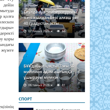
 дейін
амытуда
Сеулде ауа температурасы
р қолға
жеті жылдан бері алғаш рет
рлескен
40 градустан асты
ағдыры»
07 тамыз 2026 ж.
66
деректі
ру қоры
тындағы
 жүзеге
БҰҰ дабыл қақты: Тағы 50
миллион адам аштыққа
ұшырауы мүмкін
06 тамыз 2026 ж.
81
СПОРТ
ңізінің