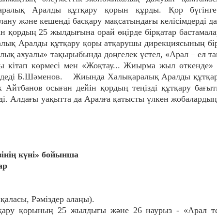
аралық Аралды құтқару қорын құрды. Қор бүгінге
лану және кешенді басқару мақсатындағы келісімдерді д
ан қордың 25 жылдығына орай өңірде бірқатар бастамала
алық Аралды құтқару қоры атқарушы дирекциясының бі
ялық ахуалы» тақырыбында дөңгелек үстел, «Арал – ел т
ы кітап көрмесі мен «Жоқтау... Жиырма жыл өткенде» 
– деді Б.Шәменов. Жиында Халықаралық Аралды құтқа
Айтбанов осыған дейін қордың теңізді құтқару бағы
ді. Алдағы уақытта да Аралға қатысты үлкен жобалардың
зінің күні» бойынша
ар
 қаласы, Рәміздер алаңы).
қару қорының 25 жылдығы және 26 наурыз - «Арал те