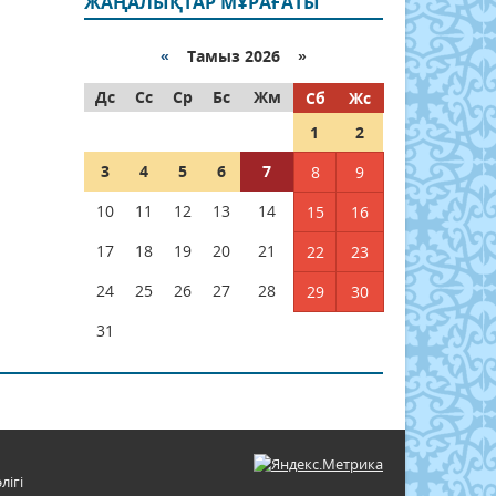
ЖАҢАЛЫҚТАР МҰРАҒАТЫ
«
Тамыз 2026 »
Дс
Сс
Ср
Бс
Жм
Сб
Жс
1
2
3
4
5
6
7
8
9
10
11
12
13
14
15
16
17
18
19
20
21
22
23
24
25
26
27
28
29
30
31
лігі