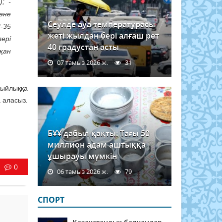
; -
әне
Сеулде ауа температурасы
-35
жеті жылдан бері алғаш рет
ері
40 градустан асты
қан
07 тамыз 2026 ж.
31
Сыйлыққа
 аласыз.
БҰҰ дабыл қақты: Тағы 50
миллион адам аштыққа
ұшырауы мүмкін
0
06 тамыз 2026 ж.
79
СПОРТ