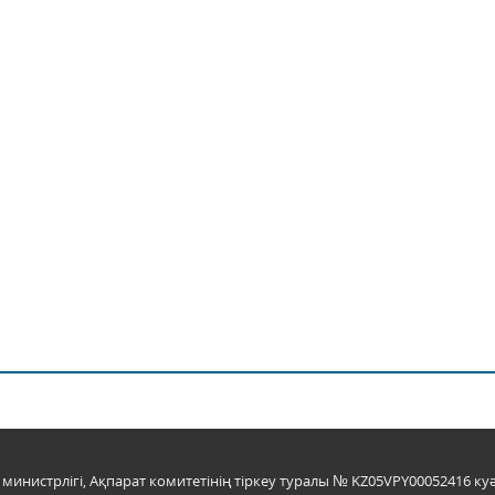
инистрлігі, Ақпарат комитетінің тіркеу туралы № KZ05VPY00052416 куә