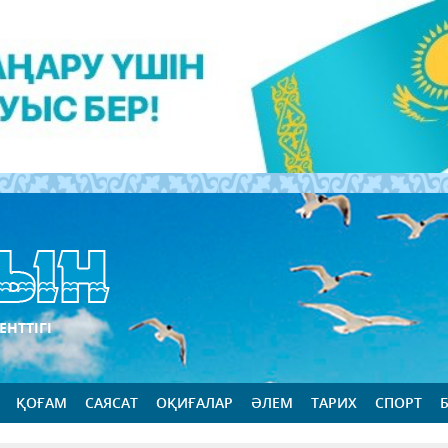
ЕНТТІГІ
ҚОҒАМ
САЯСАТ
ОҚИҒАЛАР
ӘЛЕМ
ТАРИХ
СПОРТ