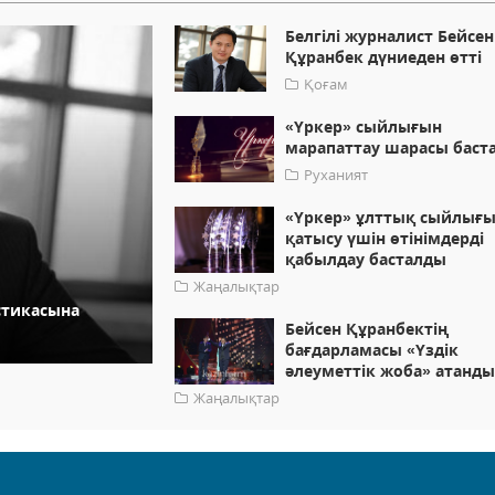
Белгілі журналист Бейсен
Құранбек дүниеден өтті
Қоғам
«Үркер» сыйлығын
марапаттау шарасы баст
Руханият
«Үркер» ұлттық сыйлығ
қатысу үшін өтінімдерді
қабылдау басталды
Жаңалықтар
стикасына
Бейсен Құранбектің
бағдарламасы «Үздік
әлеуметтік жоба» атанд
Жаңалықтар