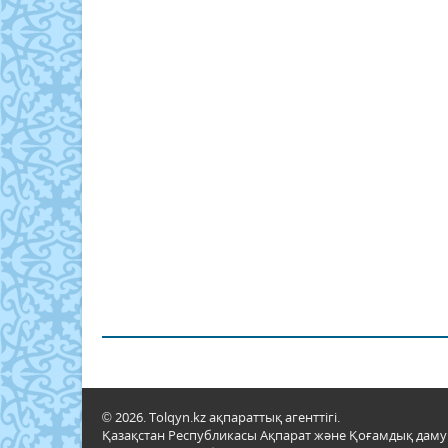
© 2026. Tolqyn.kz ақпараттық агенттігі.
Қазақстан Республикасы Ақпарат және Қоғамдық даму м