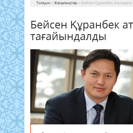
Толқын
»
Жаңалықтар
» Бейсен Құранбек атындағы
Бейсен Құранбек а
тағайындалды