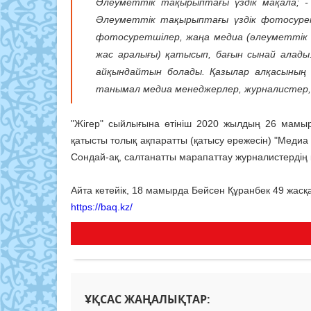
Әлеуметтік тақырыптағы үздік мақала; -
Әлеуметтік тақырыптағы үздік фотосурет
фотосуретшілер, жаңа медиа (әлеуметтік ж
жас аралығы) қатысып, бағын сынай алады.
айқындайтын болады. Қазылар алқасының қ
танымал медиа менеджерлер, журналистер, қ
"Жігер" сыйлығына өтініш 2020 жылдың 26 мам
қатысты толық ақпаратты (қатысу ережесін) "Медиа
Сондай-ақ, салтанатты марапаттау журналистердің 
Айта кетейік, 18 мамырда Бейсен Құранбек 49 жасқа
https://baq.kz/
ҰҚСАС ЖАҢАЛЫҚТАР: