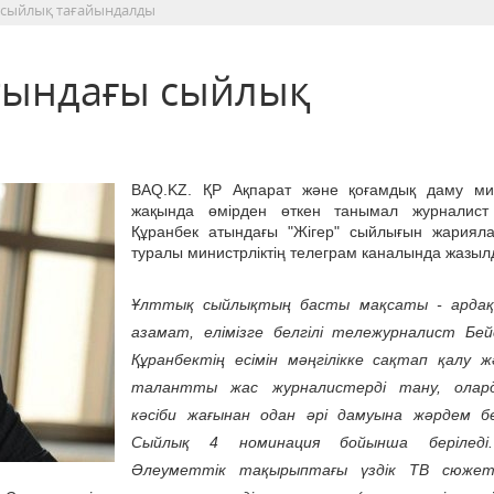
 сыйлық тағайындалды
тындағы сыйлық
BAQ.KZ. ҚР Ақпарат және қоғамдық даму мин
жақында өмірден өткен танымал журналист
Құранбек атындағы "Жігер" сыйлығын жариял
туралы министрліктің телеграм каналында жазы
Ұлттық сыйлықтың басты мақсаты - арда
азамат, елімізге белгілі тележурналист Бей
Құранбектің есімін мәңгілікке сақтап қалу ж
талантты жас журналистерді тану, олар
кәсіби жағынан одан әрі дамуына жәрдем бе
Сыйлық 4 номинация бойынша беріледі
Әлеуметтік тақырыптағы үздік ТВ сюжет