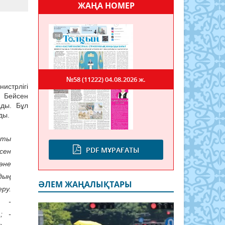
ЖАҢА НОМЕР
№58 (11222)
04.08.2026 ж.
истрлігі
 Бейсен
ады. Бұл
лды.
қты
PDF МҰРАҒАТЫ
сен
әне
дың
ӘЛЕМ ЖАҢАЛЫҚТАРЫ
ру.
. -
; -