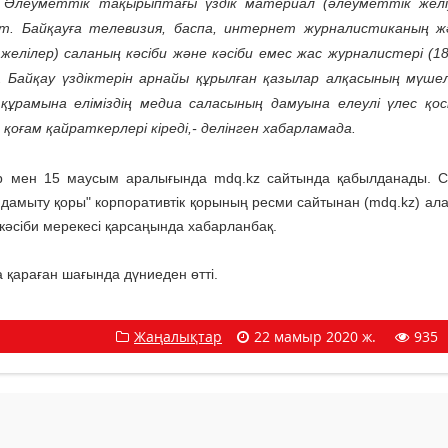
 Әлеуметтік тақырыптағы үздік материал (әлеуметтік желі)
. Байқауға телевизия, баспа, интернет журналистиканың ж
елілер) саланың кәсіби және кәсіби емес жас журналистері (18
 Байқау үздіктерін арнайы құрылған қазылар алқасының мүшел
ұрамына еліміздің медиа саласының дамуына елеулі үлес қос
оғам қайраткерлері кіреді,- делінген хабарламада.
ыр мен 15 маусым аралығында mdq.kz сайтында қабылданады. 
 дамыту қоры" корпоративтік қорының ресми сайтынан (mdq.kz) ала
кәсіби мерекесі қарсаңында хабарланбақ.
 қараған шағында дүниеден өтті.
Жаңалықтар
22 мамыр 2020 ж.
935