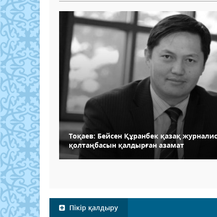
Тоқаев: Бейсен Құранбек қазақ журнали
қолтаңбасын қалдырған азамат
Пікір қалдыру