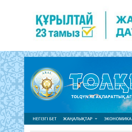
TOLQYN.KZ АҚПАРАТТЫҚ АГ
НЕГІЗГІ БЕТ
ЖАҢАЛЫҚТАР
ЭКОНОМИКА