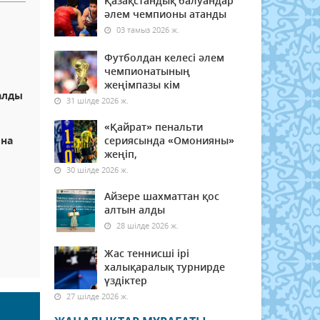
Қазақстандық балуандар
әлем чемпионы атанды
03 тамыз 2026 ж.
Футболдан келесі әлем
чемпионатының
жеңімпазы кім
алды
31 шілде 2026 ж.
«Қайрат» пенальти
ына
сериясында «Омонияны»
жеңіп,
30 шілде 2026 ж.
Айзере шахматтан қос
алтын алды
28 шілде 2026 ж.
ы
Жас теннисші ірі
халықаралық турнирде
үздіктер
27 шілде 2026 ж.