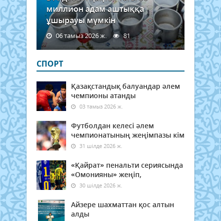
миллион адам аштыққа
ұшырауы мүмкін
06 тамыз 2026 ж.
81
СПОРТ
Қазақстандық балуандар әлем
чемпионы атанды
03 тамыз 2026 ж.
Футболдан келесі әлем
чемпионатының жеңімпазы кім
31 шілде 2026 ж.
«Қайрат» пенальти сериясында
«Омонияны» жеңіп,
30 шілде 2026 ж.
Айзере шахматтан қос алтын
алды