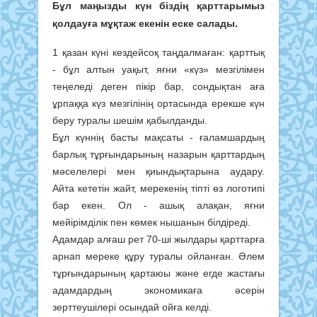
Бұл маңызды күн біздің қарттарымыз
қолдауға мұқтаж екенін еске салады.
1 қазан күні кездейсоқ таңдалмаған: қарттық
- бұл алтын уақыт, яғни «күз» мезгілімен
теңеледі деген пікір бар, сондықтан аға
ұрпаққа күз мезгілінің ортасында ерекше күн
беру туралы шешім қабылданды.
Бұл күннің басты мақсаты - ғаламшардың
барлық тұрғындарының назарын қарттардың
мәселелері мен қиындықтарына аудару.
Айта кететін жайт, мерекенің тіпті өз логотипі
бар екен. Ол - ашық алақан, яғни
мейірімділік пен көмек нышанын білдіреді.
Адамдар алғаш рет 70-ші жылдары қарттарға
арнап мереке құру туралы ойланған. Әлем
тұрғындарының қартаюы және егде жастағы
адамдардың экономикаға әсерін
зерттеушілері осындай ойға келді.