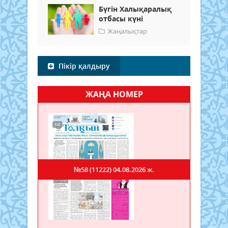
Бүгін Халықаралық
отбасы күні
Жаңалықтар
Пікір қалдыру
ЖАҢА НОМЕР
№58 (11222)
04.08.2026 ж.