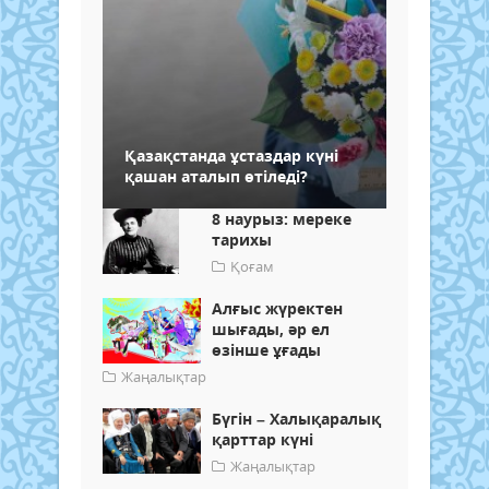
Қазақстанда ұстаздар күні
қашан аталып өтіледі?
8 наурыз: мереке
тарихы
Қоғам
Алғыс жүректен
шығады, әр ел
өзінше ұғады
Жаңалықтар
Бүгін – Халықаралық
қарттар күні
Жаңалықтар