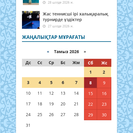
28 шілде 2026 ж.
Жас теннисші ірі халықаралық
турнирде үздіктер
27 шілде 2026 ж.
ЖАҢАЛЫҚТАР МҰРАҒАТЫ
«
Тамыз 2026 »
Дс
Сс
Ср
Бс
Жм
Сб
Жс
1
2
3
4
5
6
7
8
9
10
11
12
13
14
15
16
17
18
19
20
21
22
23
24
25
26
27
28
29
30
31