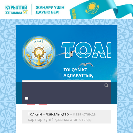
TOLQYN.KZ
АҚПАРАТТЫҚ
АГЕНТТІГІ
Толқын
»
Жаңалықтар
» Қазақстанда
қарттар күні 1 қазанда атап өтіледі