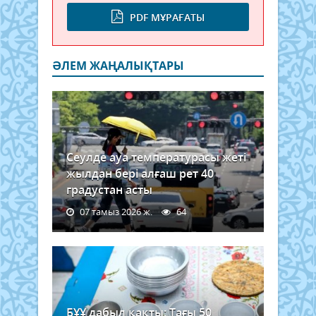
PDF МҰРАҒАТЫ
ӘЛЕМ ЖАҢАЛЫҚТАРЫ
Сеулде ауа температурасы жеті
жылдан бері алғаш рет 40
градустан асты
07 тамыз 2026 ж.
64
БҰҰ дабыл қақты: Тағы 50