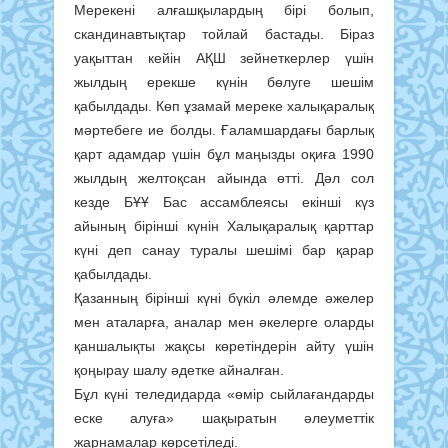
Мерекені алғашқылардың бірі болып,
скандинавтықтар тойлай бастады. Біраз
уақыттан кейін АҚШ зейнеткерлер үшін
жылдың ерекше күнін бөлуге шешім
қабылдады. Көп ұзамай мереке халықаралық
мәртебеге ие болды. Ғаламшардағы барлық
қарт адамдар үшін бұл маңызды оқиға 1990
жылдың желтоқсан айында өтті. Дәл сол
кезде БҰҰ Бас ассамблеясы екінші күз
айының бірінші күнін Халықаралық қарттар
күні деп санау туралы шешімі бар қарар
қабылдады.
Қазанның бірінші күні бүкіл әлемде әжелер
мен аталарға, аналар мен әкелерге оларды
қаншалықты жақсы көретіндерін айту үшін
қоңырау шалу әдетке айналған.
Бұл күні теледидарда «өмір сыйлағандарды
еске алуға» шақыратын әлеуметтік
жарнамалар көрсетіледі.